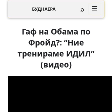
⌕
☰
БУДНАЕРА
Гаф на Обама по
Фройд?: “Ние
тренираме ИДИЛ”
(видео)