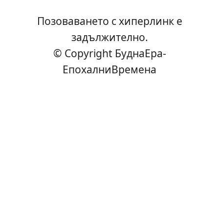
Позоваването с хиперлинк е
задължително.
© Copyright БуднаEра-
ЕпохалниВремена