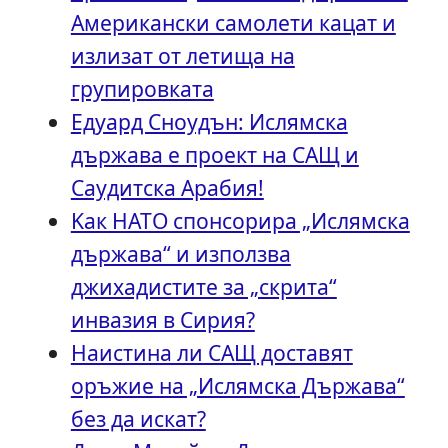
Американски самолети кацат и
излизат от летища на
групировката
Едуард Сноудън: Ислямска
държава е проект на САЩ и
Саудитска Арабия!
Kак НАТО спонсорира „Ислямска
държава“ и използва
джихадистите за „скрита“
инвазия в Сирия?
Наистина ли САЩ доставят
оръжие на „Ислямска Държава“
без да искат?