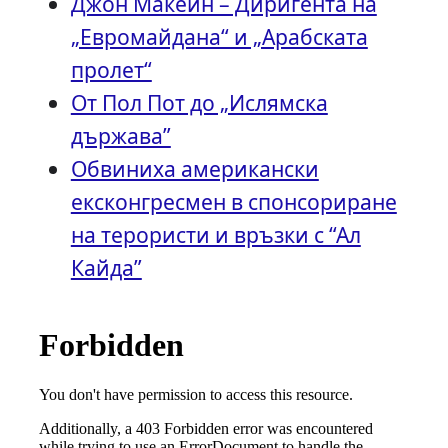
Джон Макейн – Диригента на
„Евромайдана“ и „Арабската
пролет“
От Пол Пот до „Ислямска
държава”
Обвиниха американски
ексконгресмен в спонсориране
на терористи и връзки с “Ал
Кайда”