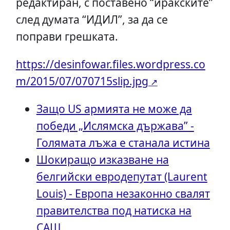
редактиран, с поставено “иракските”
след думата “ИДИЛ”, за да се
поправи грешката.
https://desinfowar.files.wordpress.co
m/2015/07/070715slip.jpg
Защо US армията не може да
победи „Ислямска държава” -
Голямата лъжа е станала истина
Шокиращо изказване на
белгийски евродепутат (Laurent
Louis) - Европа незаконно свалят
правителства под натиска на
САЩ