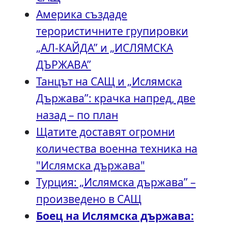
Америка създаде
терористичните групировки
„АЛ-КАЙДА” и „ИСЛЯМСКА
ДЪРЖАВА”
Танцът на САЩ и „Ислямска
Държава”: крачка напред, две
назад – по план
Щатите доставят огромни
количества военна техника на
"Ислямска държава"
Турция: „Ислямска държава” –
произведено в САЩ
Боец на Ислямска държава: