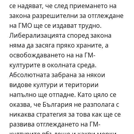
се надяват, че след приемането на
закона разрешителни за отглеждане
на ГМО ще се издават трудно.
Либерализацията според закона
няма да засяга пряко храните, а
освобождаването на на ГМ-
културите в околната среда.
Абсолютната забрана за някои
видове култури и територии
напълно ще отпадне. Като цяло се
оказва, че България не разполага с
никаква стратегия за това как ще се
развива отглеждането на ГМ-
културите вбъдеще и какви мерки