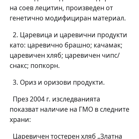
на соев лецитин, произведен от
генетично модифициран материал.
2. Царевица и царевични продукти
като: царевично брашно; качамак;
царевичен хляб; царевичен чипс/
снакс; попкорн.
3. Ориз и оризови продукти.
През 2004 г. изследванията
показват наличие на ГМО в следните
храни:
Царевичен тостерен хляб „Златна