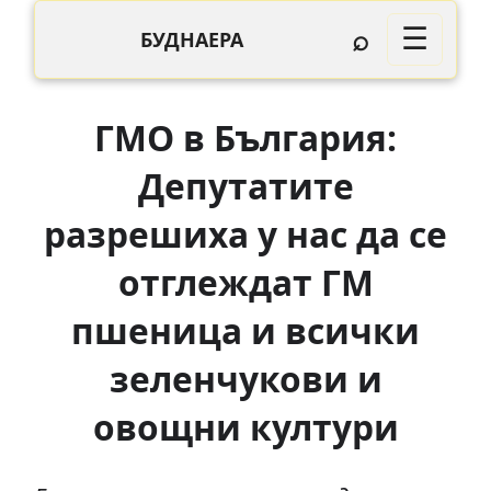
⌕
☰
БУДНАЕРА
ГМО в България:
Депутатите
разрешиха у нас да се
отглеждат ГМ
пшеница и всички
зеленчукови и
овощни култури