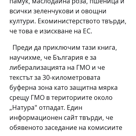
памук, маслодайна роза, пшеница и
всички зеленчукови и овощни
култури. Екоминистерството твърди,
че това е изискване на ЕС.
Преди да приключим тази книга,
научихме, че България е за
либерализацията на ГМО и че
текстът за 30-километровата
буферна зона като защитна мярка
срещу ГМО в териториите около
„Натура" отпадат. Един
информационен сайт твърди, че
обявеното заседание на комисиите