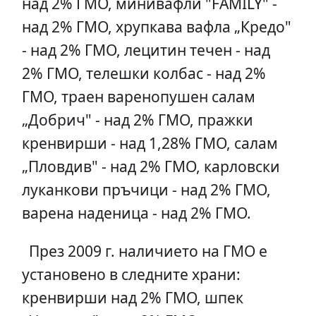
над 2% ГМО, минивафли "FAMILY" -
над 2% ГМО, хрупкава вафла „Кредо"
- над 2% ГМО, лецитин течен - над
2% ГМО, телешки колбас - над 2%
ГМО, траен варенопушен салам
„Добрич" - над 2% ГМО, пражки
кренвирши - над 1,28% ГМО, салам
„Пловдив" - над 2% ГМО, карловски
луканкови пръчици - над 2% ГМО,
варена наденица - над 2% ГМО.
През 2009 г. наличието на ГМО е
установено в следните храни:
кренвирши над 2% ГМО, шпек