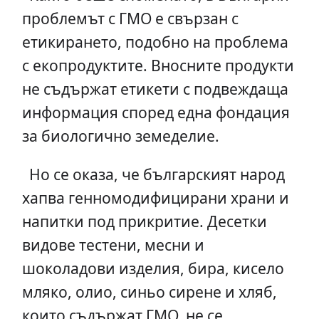
проблемът с ГМО е свързан с
етикирането, подобно на проблема
с екопродуктите. Вносните продукти
не съдържат етикети с подвеждаща
информация според една фондация
за биологично земеделие.
Но се оказа, че българският народ
хапва генномодифицирани храни и
напитки под прикритие. Десетки
видове тестени, месни и
шоколадови изделия, бира, кисело
мляко, олио, синьо сирене и хляб,
които съдържат ГМО, не се