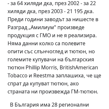
- за 64 хиляди дка, през 2002 - за 22
хиляди дка, през 2003 - 21 195 дка.
Преди години заводът за нишесте в
Разград „Амилиум" произведе
продукция с ГМО и не я реализира.
Няма данни колко са полевите
опити със слънчоглед и тютюн, но
големите купувачи на българския
тютюн Phillip Morris, BritishAmerican
Tobacco и Reestma заплашиха, че ще
спрат да купуват тютюн, ако
страната ни произвежда ГМ-тютюн.
В България има 28 регионални