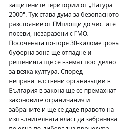
защитените територии от „Натура
2000". Тук става дума за безопасното
разстояние от ГМплощи до чистите
посеви, незаразени с ГМО.
Посочената по-горе 30-километрова
буферна зона ще отпадне и
решенията ще се вземат поотделно
за всяка култура. Според
неправителствени организации в
България в закона ще се премахнат
законовите ограничания и
забраните и ще се даде правото на
изпълнителната власт да забранява
по една по-либерална процедура.