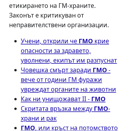
етикирането на ГМ-храните.
Законът е критикуван от
неправителствени организации.
Учени, открили че
ГМО
крие
опасности за здравето,
уволнени, екипът им разпуснат
Човешка смърт заради
ГМО
-
вече от години ГМ фуражи
увреждат органите на животни
Как ни унищожават II -
ГМО
Скритата връзка между
ГМО
-
храни и рак
ГМО
, или кръст на потомството