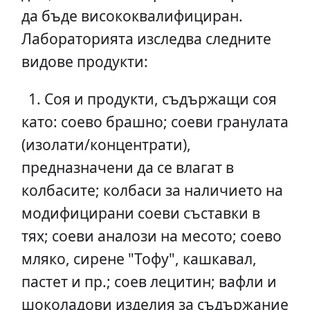
да бъде висококвалифициран.
Лабораторията изследва следните
видове продукти:
1. Соя и продукти, съдържащи соя
като: соево брашно; соеви гранулата
(изолати/концентрати),
предназначени да се влагат в
колбасите; колбаси за наличието на
модифицирани соеви съставки в
тях; соеви аналози на месото; соево
мляко, сирене "Тофу", кашкавал,
пастет и пр.; соев лецитин; вафли и
шоколадови изделия за съдържание