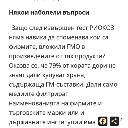
Някои наболели въпроси
Защо след извършен тест РИОКОЗ
няма навика да споменава кои са
фирмите, вложили ГМО в
произведените от тях продукти?
Оказва се, че 79% от хората дори не
знаят дали купуват храна,
съдържаща ГМ-съставки. Дали само
медиите филтрират
наименованията на фирмите и
търговските марки или и
F
С
държавните институции имат този
a
п
c
о