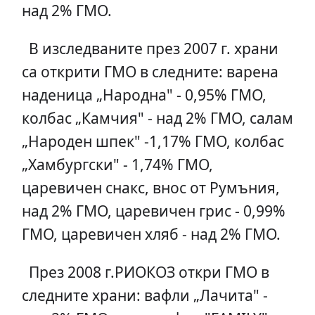
над 2% ГМО.
В изследваните през 2007 г. храни
са открити ГМО в следните: варена
наденица „Народна" - 0,95% ГМО,
колбас „Камчия" - над 2% ГМО, салам
„Народен шпек" -1,17% ГМО, колбас
„Хамбургски" - 1,74% ГМО,
царевичен снакс, внос от Румъния,
над 2% ГМО, царевичен грис - 0,99%
ГМО, царевичен хляб - над 2% ГМО.
През 2008 г.РИОКОЗ откри ГМО в
следните храни: вафли „Лачита" -