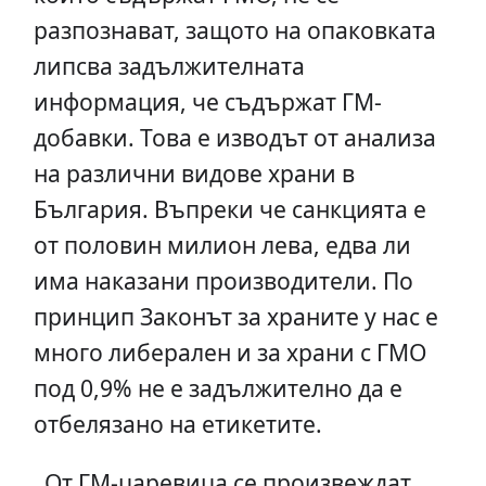
разпознават, защото на опаковката
липсва задължителната
информация, че съдържат ГМ-
добавки. Това е изводът от анализа
на различни видове храни в
България. Въпреки че санкцията е
от половин милион лева, едва ли
има наказани производители. По
принцип Законът за храните у нас е
много либерален и за храни с ГМО
под 0,9% не е задължително да е
отбелязано на етикетите.
От ГМ-царевица се произвеждат