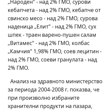
„Народен" - над 2% ГМО, сурови
кебапчета - над 2% ГМО, кебапче от
свинско месо - над 2% ГМО, сурова
наденица „Елит" - над 2% ГМО, сух
шпек - траен варено-пушен салам
„Витамес" - над 2% ГМО, колбас
„Камчия" 1,98% ГМО, соев лецитин -
над 2% ГМО, соеви гранулата - над
2% ГМО.
Анализ на здравното министерство
за периода 2004-2008 г. показва, че
при произволно избраните
хранителни продукти на пазара,