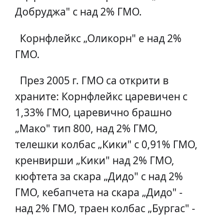
Добруджа" с над 2% ГМО.
Корнфлейкс „Оликорн" е над 2%
ГМО.
През 2005 г. ГМО са открити в
храните: Корнфлейкс царевичен с
1,33% ГМО, царевично брашно
„Мако" тип 800, над 2% ГМО,
телешки колбас „Кики" с 0,91% ГМО,
кренвирши „Кики" над 2% ГМО,
кюфтета за скара „Дидо" с над 2%
ГМО, кебапчета на скара „Дидо" -
над 2% ГМО, траен колбас „Бургас" -