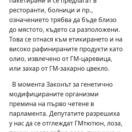
пакетирани и се предлагат в
ресторанти, болници и пр.,
означението трябва да бъде близо
до мястото, където са разположени.
Това се отнася към етикирането и на
високо рафинираните продукти като
олио, извлечено от ГМ-царевица,
или захар от ГМ-захарно цвекло.
В момента Законът за генетично
модифицираните организми
премина на първо четене в
парламента. Депутатите разрешиха
у нас да се отглеждат ГМтютюн, лоза,