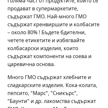
Голяма част от продуктите, които се
продават в супермаркетите,
съдържат ГМО. Най-много ГМО
съдържат кренвиршите и колбасите
– около 80% ! Бъдете бдителни,
четете етикетите и избягвайте
колбасарски изделия, които
съдържат компоненти на соева и
царевична основа.
Много ГМО съдържат хлебните и
сладкарските изделия. Кока-колата,
пепсито, "Марс", "Сникърс",
"Баунти" и др. лакомства съдържат