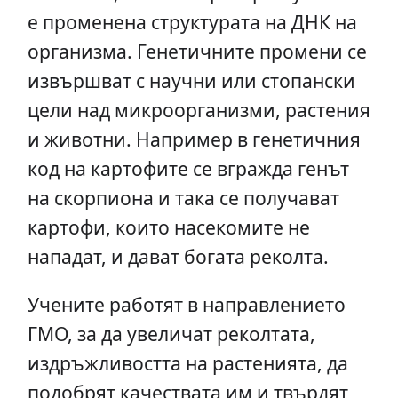
е променена структурата на ДНК на
организма. Генетичните промени се
извършват с научни или стопански
цели над микроорганизми, растения
и животни. Например в генетичния
код на картофите се вгражда генът
на скорпиона и така се получават
картофи, които насекомите не
нападат, и дават богата реколта.
Учените работят в направлението
ГМО, за да увеличат реколтата,
издръжливостта на растенията, да
подобрят качествата им и твърдят,