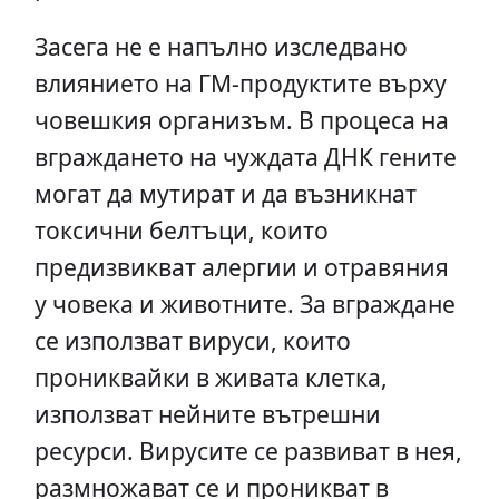
Засега не е напълно изследвано
влиянието на ГМ-продуктите върху
човешкия организъм. В процеса на
вграждането на чуждата ДНК гените
могат да мутират и да възникнат
токсични белтъци, които
предизвикват алергии и отравяния
у човека и животните. За вграждане
се използват вируси, които
прониквайки в живата клетка,
използват нейните вътрешни
ресурси. Вирусите се развиват в нея,
размножават се и проникват в