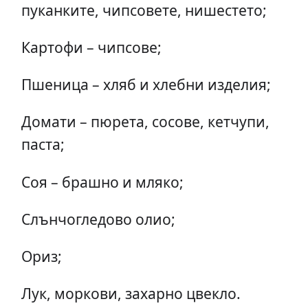
пуканките, чипсовете, нишестето;
Картофи – чипсове;
Пшеница – хляб и хлебни изделия;
Домати – пюрета, сосове, кетчупи,
паста;
Соя – брашно и мляко;
Слънчогледово олио;
Ориз;
Лук, моркови, захарно цвекло.