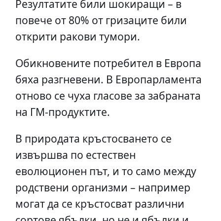
Резултатите били шокиращи – в
повече от 80% от гризаците били
открити ракови тумори.
Обикновените потребител в Европа
бяха разгневени. В Европарламента
отново се чуха гласове за забраната
на ГМ-продуктите.
В природата кръстосването се
извършва по естествен
еволюционен път, и то само между
родствени организми – например
могат да се кръстосват различни
сортове ябълки, но не и ябълки и