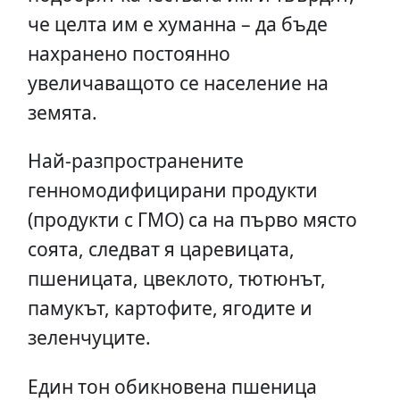
че целта им е хуманна – да бъде
нахранено постоянно
увеличаващото се население на
земята.
Най-разпространените
генномодифицирани продукти
(продукти с ГМО) са на първо място
соята, следват я царевицата,
пшеницата, цвеклото, тютюнът,
памукът, картофите, ягодите и
зеленчуците.
Един тон обикновена пшеница