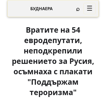
⌕
☰
БУДНАЕРА
Вратите на 54
евродепутати,
неподкрепили
решението за Русия,
осъмнаха с плакати
"Поддържам
тероризма"