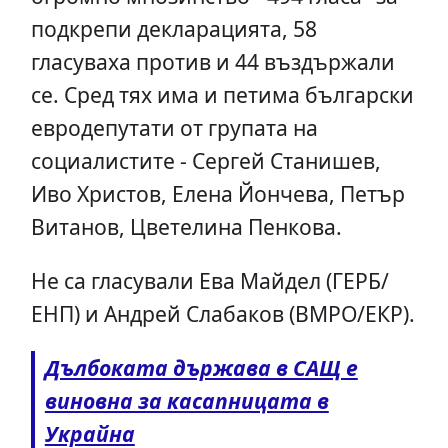
подкрепи декларацията, 58
гласуваха против и 44 въздържали
се. Сред тях има и петима български
евродепутати от групата на
социалистите - Сергей Станишев,
Иво Христов, Елена Йончева, Петър
Витанов, Цветелина Пенкова.
Не са гласували Ева Майдел (ГЕРБ/
ЕНП) и Андрей Слабаков (ВМРО/ЕКР).
Дълбоката държава в САЩ е
виновна за касапницата в
Украйна