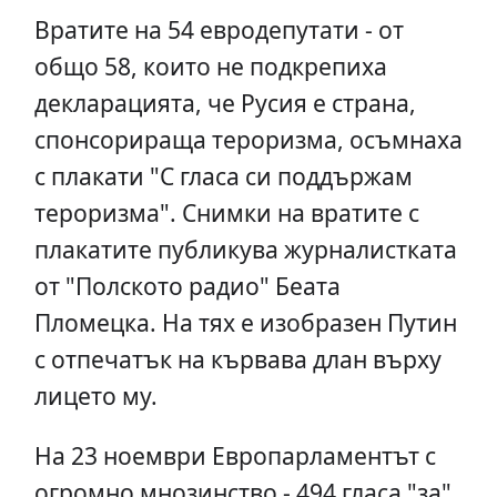
Вратите на 54 евродепутати - от
общо 58, които не подкрепиха
декларацията, че Русия е страна,
спонсорираща тероризма, осъмнаха
с плакати "С гласа си поддържам
тероризма". Снимки на вратите с
плакатите публикува журналистката
от "Полското радио" Беата
Пломецка. На тях е изобразен Путин
с отпечатък на кървава длан върху
лицето му.
На 23 ноември Европарламентът с
огромно мнозинство - 494 гласа "за"