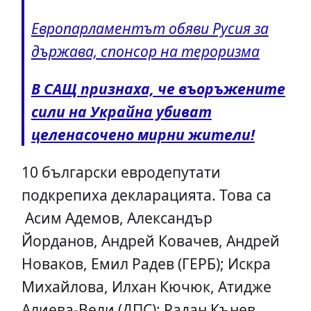
Европарламентът обяви Русия за
държава, спонсор на тероризма
В САЩ признаха, че въоръжените
сили на Украйна убиват
целенасочено мирни жители!
10 български евродепутати
подкрепиха декларацията. Това са
Асим Адемов, Александър
Йорданов, Андрей Ковачев, Андрей
Новаков, Емил Радев (ГЕРБ); Искра
Михайлова, Илхан Кючюк, Атидже
Алиева-Вели (ДПС); Радан Кънев