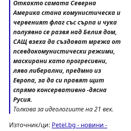
Откакто самата Северна
Америка стана комунистическа и
червеният флаг със сърпа и чука
полуявно се развя над Белия дом,
САЩ взеха да създават мрежа от
псевдокомунистически режими,
маскирани като прогресивни,
ляво либерални, предмно из
Европа, за да си правят щит
спрямо консервативно -дясна
Русия.
Толкова за идеологиите на 21 век.
Източник/ци:
Petel.bg - новини -