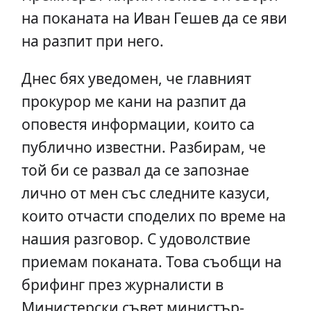
на поканата на Иван Гешев да се яви
на разпит при него.
Днес бях уведомен, че главният
прокурор ме кани на разпит да
оповестя информации, които са
публично известни. Разбирам, че
той би се развал да се запознае
лично от мен със следните казуси,
които отчасти споделих по време на
нашия разговор. С удоволствие
приемам поканата. Това съобщи на
брифинг през журналисти в
Министерски съвет министър-