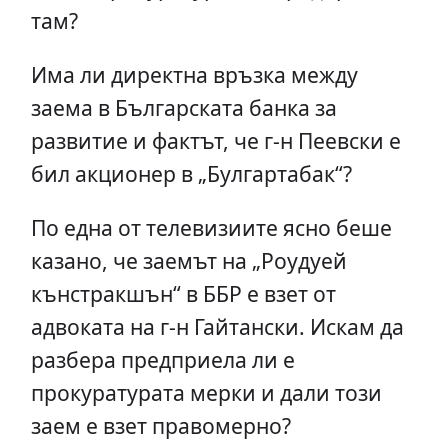
там?
Има ли директна връзка между
заема в Българската банка за
развитие и фактът, че г-н Пеевски е
бил акционер в „Булгартабак“?
По една от телевизиите ясно беше
казано, че заемът на „Роудуей
кънстракшън“ в ББР е взет от
адвоката на г-н Гайтански. Искам да
разбера предприела ли е
прокуратурата мерки и дали този
заем е взет правомерно?