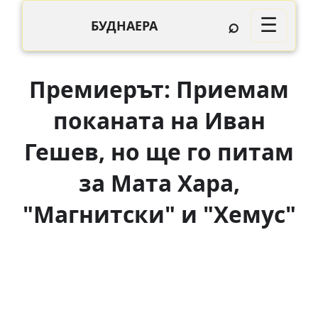
⌕
☰
БУДНАЕРА
Премиерът: Приемам
поканата на Иван
Гешев, но ще го питам
за Мата Хара,
"Магнитски" и "Хемус"