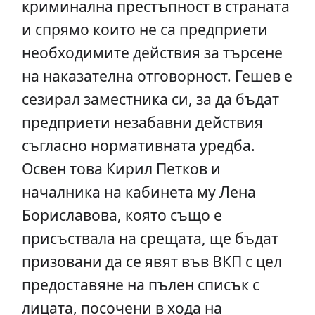
криминална престъпност в страната
и спрямо които не са предприети
необходимите действия за търсене
на наказателна отговорност. Гешев е
сезирал заместника си, за да бъдат
предприети незабавни действия
съгласно нормативната уредба.
Освен това Кирил Петков и
началника на кабинета му Лена
Бориславова, която също е
присъствала на срещата, ще бъдат
призовани да се явят във ВКП с цел
предоставяне на пълен списък с
лицата, посочени в хода на