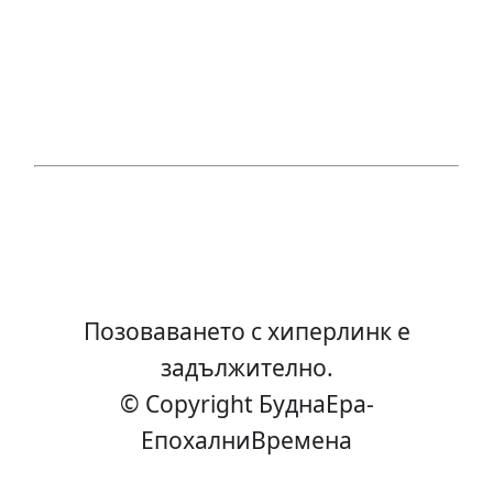
Позоваването с хиперлинк е
задължително.
© Copyright БуднаEра-
ЕпохалниВремена