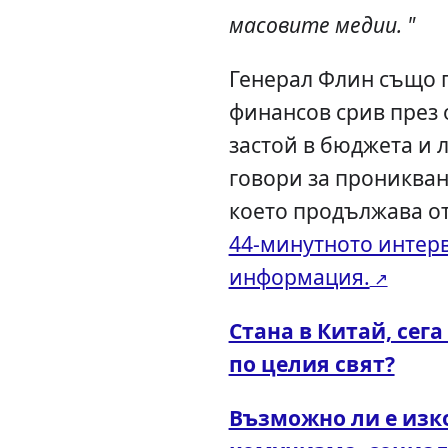
масовите медии. "
Генерал Флин също 
финансов срив през 
застой в бюджета и 
говори за проникван
което продължава от
44-минутното интер
информация.
Стана в Китай, сега
по целия свят?
Възможно ли е изк