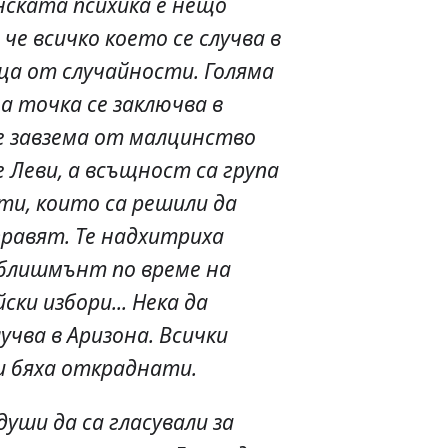
ската психика е нещо
че всичко което се случва в
ца от случайности. Голяма
а точка се заключва в
е завзема от малцинство
 Леви, а всъщност са група
ти, които са решили да
правят. Те надхитриха
блишмънт по време на
ки избори... Нека да
учва в Аризона. Всички
и бяха откраднати.
души да са гласували за