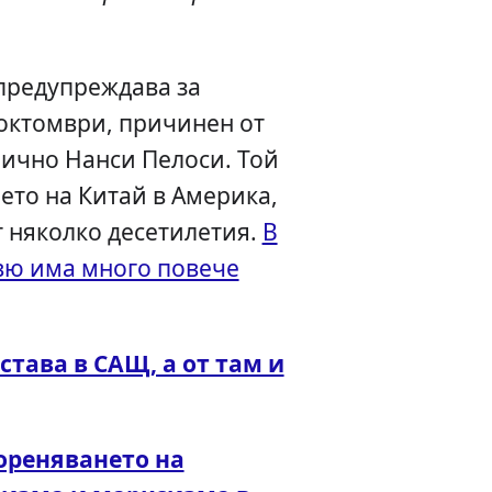
предупреждава за
октомври, причинен от
лично Нанси Пелоси. Той
ето на Китай в Америка,
 няколко десетилетия.
В
вю има много повече
 става в САЩ, а от там и
ореняването на