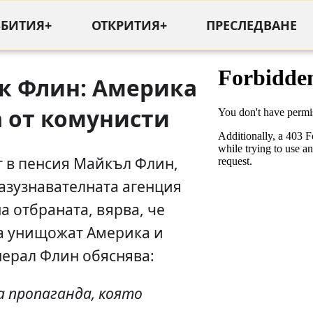
ЪБИТИЯ+
ОТКРИТИЯ+
ПРЕСЛЕДВАНЕ
к Флин: Америка
а от комунисти
т в пенсия Майкъл Флин,
азузнавателната агенция
а отбраната, вярва, че
да унищожат Америка и
нерал Флин обяснява:
 пропаганда, която