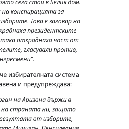
ято сега стои в Белия дом.
я на конспирацията за
зборите. Това е заговор на
ткраднаха президентските
о така откраднаха част от
телите, гласували против,
нгресмени”.
 че избирателната система
авена и предупреждава:
ган на Аризона държи в
 на страната ни, защото
резултата от изборите,
ато Мичиган, Пенсилвания,