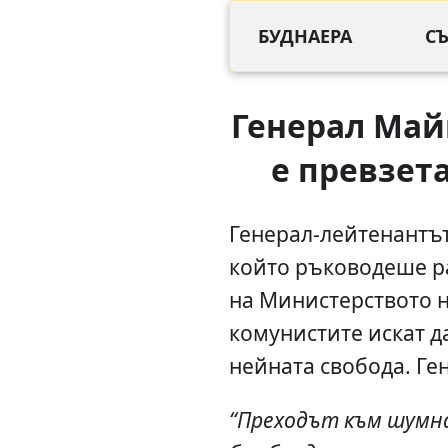
БУДНАЕРА
С
Генерал Май
е превзет
Генерал-лейтенантъ
който ръководеше р
на Министерството н
комунистите искат 
нейната свобода. Ге
“Преходът към шумна