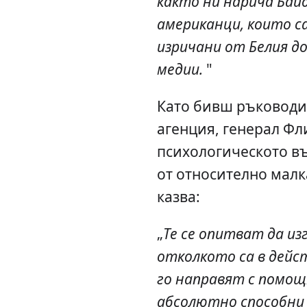
както ни нарича Бай
американци, които с
изричани от Белия д
медии.
"
Като бивш ръководи
агенция, генерал Фл
психологическото в
от относително малк
казва:
„
Те се опитват да и
отколкото са в дейс
го направят с помощ
абсолютно способни 