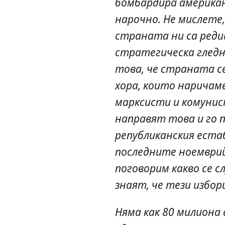
бомбардира американ
нарочно. Не мислете, 
страната ни са реди
стратегическа гледн
това, че страната с
хора, които наричаме
марксисти и комунис
направят това и го 
републиканския еста
последните ноемврийс
поговорим какво се сл
знаят, че тези избор
Няма как 80 милиона 