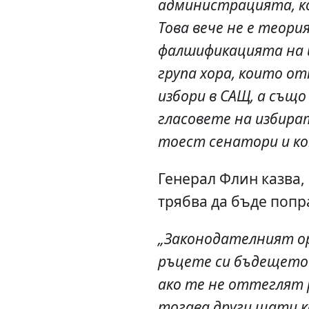
администрацията, ко
Това вече не е теори
фалшификацията на и
група хора, които о
избори в САЩ, а същ
гласовете на избира
тоест сенатори и ко
Генерал Флин казва,
трябва да бъде попр
„Законодателният ор
ръцете си бъдещето
ако те не оттеглят 
тогава други щати к