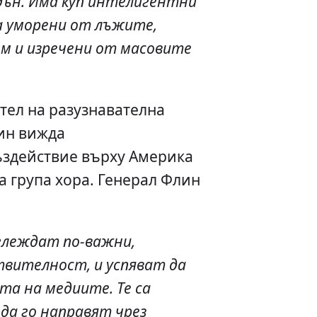
дън. Има куп интелигентни
а уморени от лъжите,
ом и изречени от масовите
тел на разузнавателна
ин вижда
ъздействие върху Америка
а група хора. Генерал Флин
зглеждат по-важни,
твителност, и успяват да
та на медиите. Те са
да го направят чрез