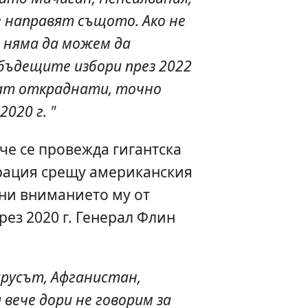
е направят същото. Ако не
 няма да можем да
бъдещите избори през 2022
ъдат откраднати, точно
020 г. "
 че се провежда гигантска
рация срещу американския
они вниманието му от
ез 2020 г. Генерал Флин
ирусът, Афганистан,
 вече дори не говорим за