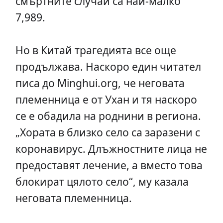
смъртните случай са най-малко
7,989.
Но в Китай трагедията все още
продължава. Наскоро един читател
писа до Minghui.org, че неговата
племенница е от Ухан и тя наскоро
се е обадила на роднини в региона.
„Хората в близко село са заразени с
коронавирус. Длъжностните лица не
предоставят лечение, а вместо това
блокират цялото село“, му казала
неговата племенница.