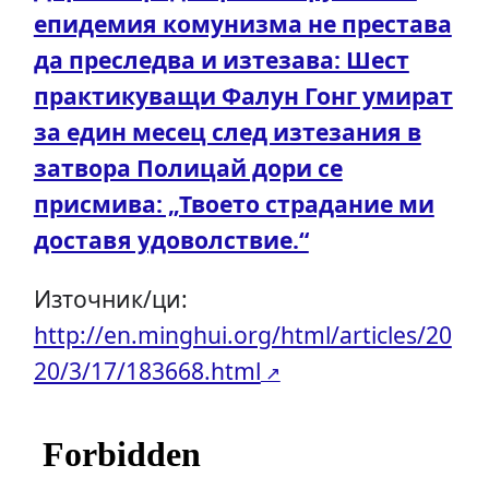
епидемия комунизма не престава
да преследва и изтезава: Шест
практикуващи Фалун Гонг умират
за един месец след изтезания в
затвора Полицай дори се
присмива: „Твоето страдание ми
доставя удоволствие.“
Източник/ци:
http://en.minghui.org/html/articles/20
20/3/17/183668.html