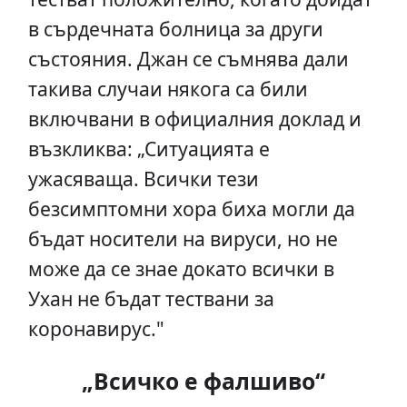
в сърдечната болница за други
състояния. Джан се съмнява дали
такива случаи някога са били
включвани в официалния доклад и
възкликва: „Ситуацията е
ужасяваща. Всички тези
безсимптомни хора биха могли да
бъдат носители на вируси, но не
може да се знае докато всички в
Ухан не бъдат тествани за
коронавирус."
„Всичко е фалшиво“