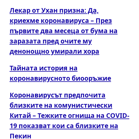
Лекар от Ухан призна: Да,
криехме коронавируса – През
първите два месеца от бума на
заразата пред очите му
денонощно умирали хора
Тайната история на
коронавирусното биооръжие
Коронавирусът предпочита
близките на комунистически
Китай – Тежките огнища на COVID-
19 показват кои са близките на
Пекин