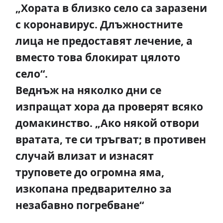
„Хората в близко село са заразени
с коронавирус. Длъжностните
лица не предоставят лечение, а
вместо това блокират цялото
село“.
Веднъж на няколко дни се
изпращат хора да проверят всяко
домакинство. „Ако някой отвори
вратата, те си тръгват; в противен
случай влизат и изнасят
труповете до огромна яма,
изкопана предварително за
незабавно погребване“