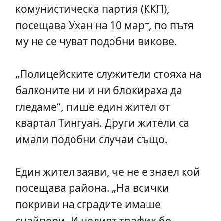
комунистическа партия (ККП),
посещава Ухан на 10 март, по пътя
му не се чуват подобни викове.
„Полицейските служители стояха на
балконите ни и ни блокираха да
гледаме“, пише един жител от
квартал Тингуан. Други жители са
имали подобни случаи също.
Един жител заяви, че не е знаел кой
посещава района. „На всички
покриви на сградите имаше
снайпери. И целият трафик бе