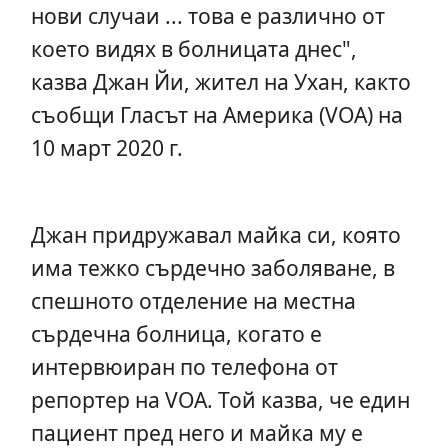
нови случаи ... това е различно от
което видях в болницата днес",
казва Джан Йи, жител на Ухан, както
съобщи Гласът на Америка (VOA) на
10 март 2020 г.
Джан придружавал майка си, която
има тежко сърдечно заболяване, в
спешното отделение на местна
сърдечна болница, когато е
интервюиран по телефона от
репортер на VOA. Той казва, че един
пациент пред него и майка му е