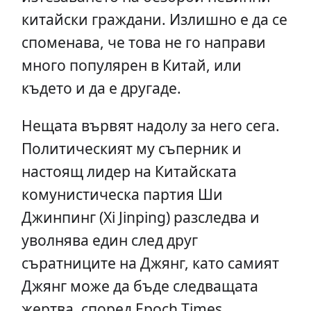
китайски граждани. Излишно е да се
споменава, че това не го направи
много популярен в Китай, или
където и да е другаде.
Нещата вървят надолу за него сега.
Политическият му съперник и
настоящ лидер на Китайската
комунистическа партия Ши
Джинпинг (Xi Jinping) разследва и
уволнява един след друг
съратниците на Джянг, като самият
Джянг може да бъде следващата
жертва, според Epoch Times.