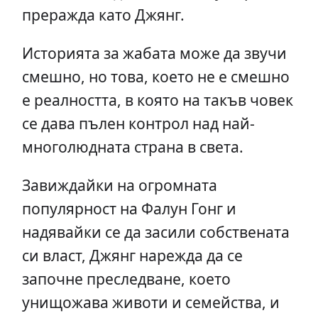
преражда като Джянг.
Историята за жабата може да звучи
смешно, но това, което не е смешно
е реалността, в която на такъв човек
се дава пълен контрол над най-
многолюдната страна в света.
Завиждайки на огромната
популярност на Фалун Гонг и
надявайки се да засили собствената
си власт, Джянг нарежда да се
започне преследване, което
унищожава животи и семейства, и