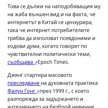
Това се дължи на наподобяващия му
на жаба външен вид и на факта, че
интернетът в Китай се цензурира,
така че интернет потребителите
трябва да използват псевдоними и
кодови думи, когато говорят по
чувствителни политически теми,
съобщава
Epoch Times.
Джянг стартира масовото
преследване
на духовната практика
Фалун Гонг
през 1999 г., с което
разпорежда за задържането и
изтезаването на безброй невинни