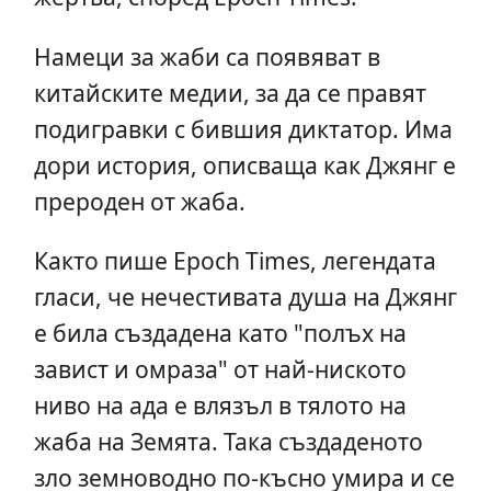
Намеци за жаби са появяват в
китайските медии, за да се правят
подигравки с бившия диктатор. Има
дори история, описваща как Джянг е
прероден от жаба.
Както пише Epoch Times, легендата
гласи, че нечестивата душа на Джянг
е била създадена като "полъх на
завист и омраза" от най-ниското
ниво на ада е влязъл в тялото на
жаба на Земята. Така създаденото
зло земноводно по-късно умира и се