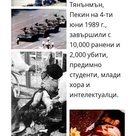
Тянънмън,
Пекин на 4-ти
юни 1989 г.,
завършили с
10,000 ранени и
2,000 убити,
предимно
студенти, млади
хора и
интелектуалци.