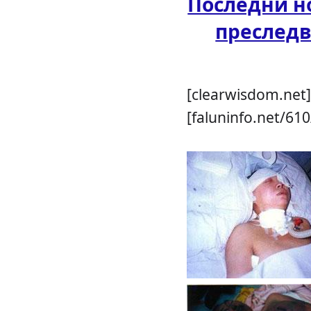
Последни н
преслед
[clearwisdom.net]
[faluninfo.net/610