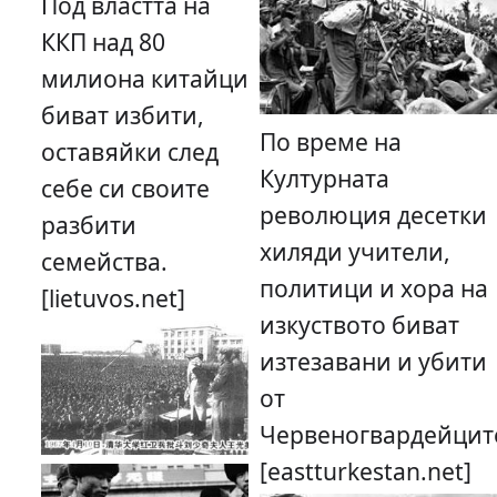
Под властта на
ККП над 80
милиона китайци
биват избити,
По време на
оставяйки след
Културната
себе си своите
революция десетки
разбити
хиляди учители,
семейства.
политици и хора на
[lietuvos.net]
изкуството биват
изтезавани и убити
от
Червеногвардейцит
[eastturkestan.net]