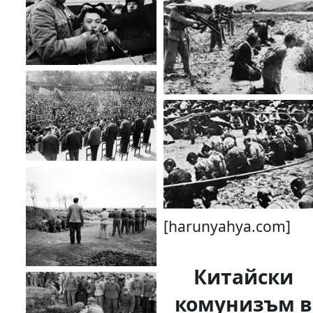
[harunyahya.com]
Китайски
комунизъм в