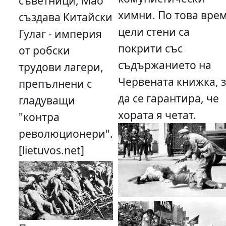
съветници, Мао
химни. По това вре
създава Китайски
цели стени са
Гулаг - империя
покрити със
от робски
съдържанието на
трудови лагери,
Червената книжка, 
препълнени с
да се гарантира, че
гладуващи
хората я четат.
"контра
революционери".
[lietuvos.net]