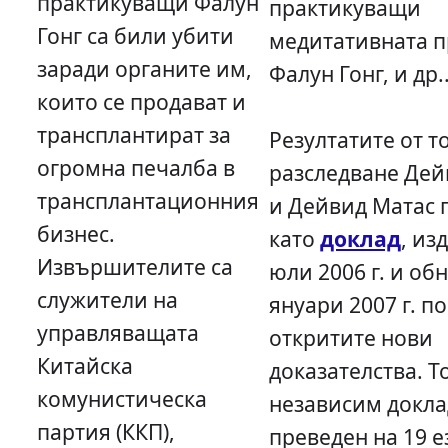
практикуващи Фалун
практикуващи
Гонг са били убити
медитативната п
заради органите им,
Фалун Гонг, и др.
които се продават и
трансплантират за
Резултатите от т
огромна печалба в
разследване Дей
трансплантационния
и Дейвид Матас 
бизнес.
като
доклад
, из
Извършителите са
юли 2006 г. и об
служители на
януари 2007 г. п
управляващата
откритите нови
Китайска
доказателства. Т
комунистическа
независим докла
партия (ККП),
преведен на 19 е