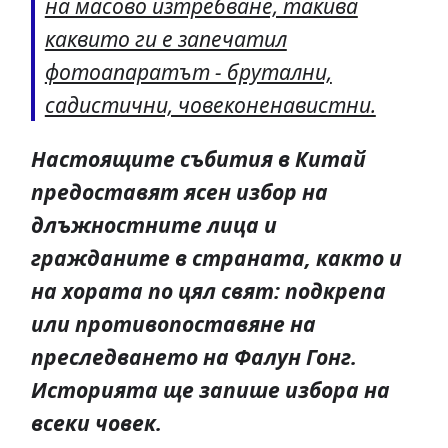
на масово изтребване, такива
каквито ги е запечатил
фотоапаратът - брутални,
садистични, човеконенавистни.
Настоящите събития в Китай
предоставят ясен избор на
длъжностните лица и
гражданите в страната, както и
на хората по цял свят: подкрепа
или противопоставяне на
преследването на Фалун Гонг.
Историята ще запише избора на
всеки човек.