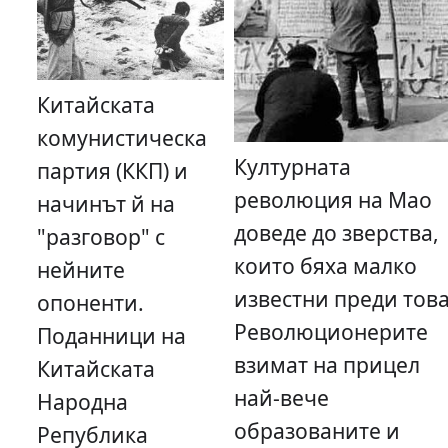
Китайската
комунистическа
Културната
партия (ККП) и
революция на Мао
начинът й на
доведе до зверства,
"разговор" с
които бяха малко
нейните
известни преди това
опоненти.
Революционерите
Поданници на
взимат на прицел
Китайската
най-вече
Народна
образованите и
Република