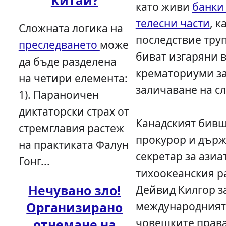
Китай?
като живи
банки 
телесни части
, к
Сложната логика на
последствие тру
преследването
може
биват изгаряни 
да бъде разделена
крематориуми з
на четири елемента:
заличаване на сл
1). Параноичен
диктаторски страх от
Канадският бивш
стремглавия растеж
прокурор и дър
на практиката Фалун
секретар за азиа
Гонг...
тихоокеанския р
Нечувано зло!
Дейвид Килгор з
международният 
Организирано
човешките прав
отнемане на