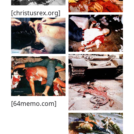
[christusrex.org]
[64memo.com]