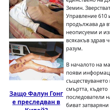
Земин. Зверстват
Управление 610 
продължава да в
неописуеми и и
всякакъв здрав 
разум.
В началото на мар
появи информац
съществуването 
смъртта, където
Защо Фалун Гонг
последователи н
е преследван в
биват затваряни