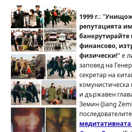
1999 г.
: "
Унищож
репутацията им
банкрутирайте 
финансово, изт
физически!
" е 
заповед на Гене
секретар на кита
комунистическа 
и държавен глав
Земин (Jiang Zem
последователите
медитативната