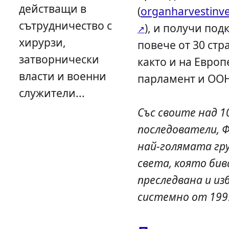
действащи в
(
organharvestinve
сътрудничество с
), и получи под
хирурзи,
повече от 30 стра
затворнически
както и на Евро
власти и военни
парламент и ООН
служители...
Със своите над 1
последователи, Ф
най-голямата гру
света, която бив
преследвана и из
системно от 1999