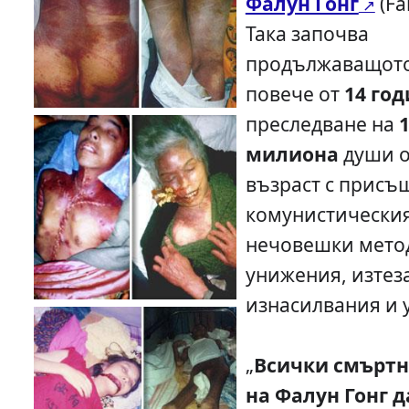
Фалун Гонг
(Fa
Така започва
продължаващото
повече от
14 го
преследване на
милиона
души о
възраст с присъ
комунистическия
нечовешки мето
унижения, изтез
изнасилвания и 
„
Всички смъртн
на Фалун Гонг д