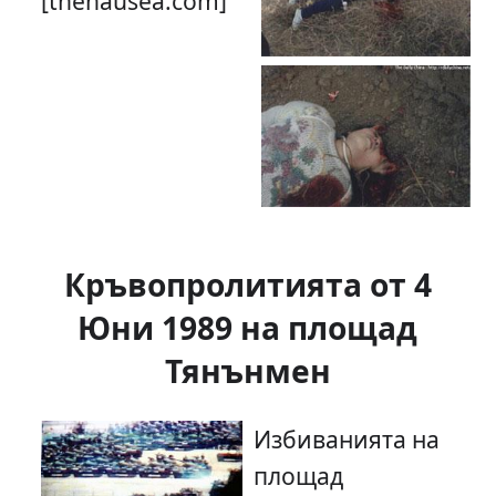
[thenausea.com]
Кръвопролитията от 4
Юни 1989 на площад
Тянънмен
Избиванията на
площад