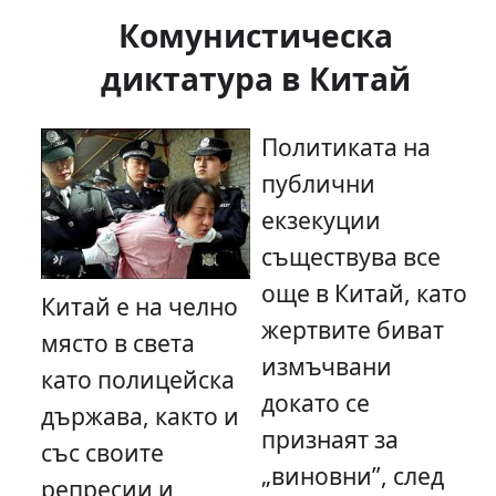
Комунистическа
диктатура в Китай
Политиката на
публични
екзекуции
съществува все
още в Китай, като
Китай е на челно
жертвите биват
място в света
измъчвани
като полицейска
докато се
държава, както и
признаят за
със своите
„виновни”, след
репресии и