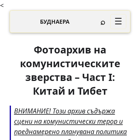
<
⌕
☰
БУДНАЕРА
Фотоархив на
комунистическите
зверства – Част І:
Китай и Тибет
ВНИМАНИЕ! Този архив съдържа
сцени на комунистически терор и
преднамерено планувана политика