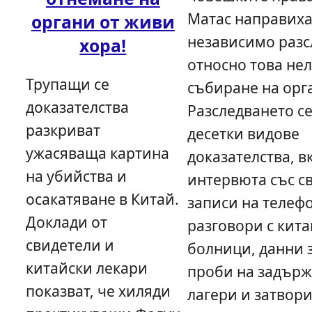
Матас направих
органи от живи
независимо разс
хора!
относно това не
Трупащи се
събиране на орга
доказателства
Разследването се
разкриват
десетки видове
ужасяваща картина
доказателства, 
на убийства и
интервюта със с
осакатяване в Китай.
записи на телеф
Доклади от
разговори с кит
свидетели и
болници, данни 
китайски лекари
проби на задърж
показват, че хиляди
лагери и затвор