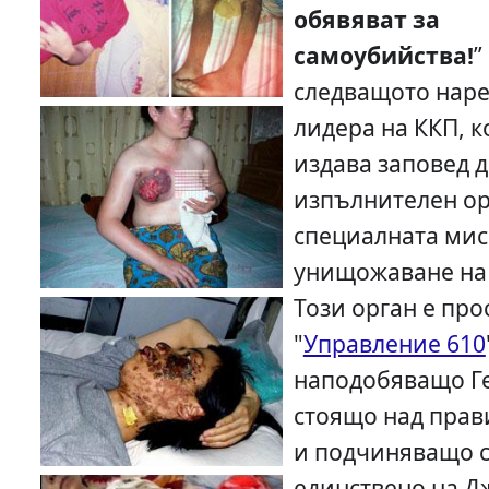
обявяват за
самоубийства!
”
следващото нар
лидера на ККП, 
издава заповед д
изпълнителен ор
специалната ми
унищожаване на 
Този орган е про
"
Управление 610
наподобяващо Ге
стоящо над прав
и подчиняващо 
единствено на Д