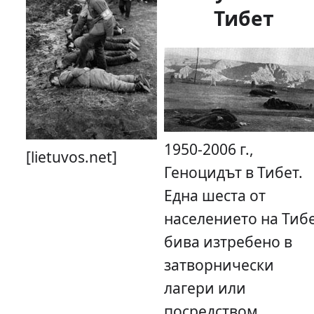
Тибет
1950-2006 г.,
[lietuvos.net]
Геноцидът в Тибет.
Една шеста от
населението на Тиб
бива изтребено в
затворнически
лагери или
посредством