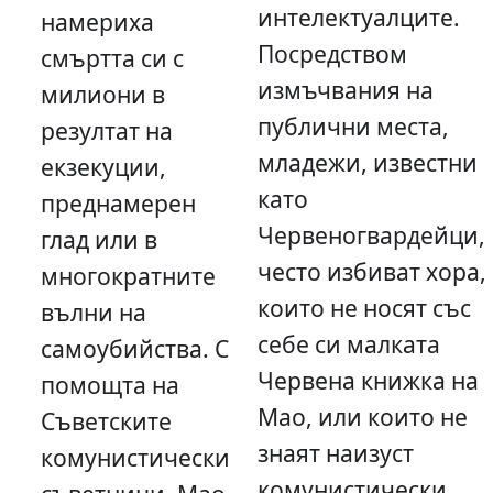
интелектуалците.
намериха
Посредством
смъртта си с
измъчвания на
милиони в
публични места,
резултат на
младежи, известни
екзекуции,
като
преднамерен
Червеногвардейци,
глад или в
често избиват хора,
многократните
които не носят със
вълни на
себе си малката
самоубийства. С
Червена книжка на
помощта на
Мао, или които не
Съветските
знаят наизуст
комунистически
комунистически