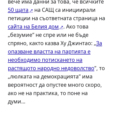
вече има данни за това, че всичките
50 щата
на САЩ са инициирали
петиции на съответната страница на
сайта на Белия дом
. Ако това
„безумие“ не спре или не бъде
спряно, както казва Ху Джинтао: „
За
опазване властта на партията е
необходимо потискането на
растящото народно недоволство
“, то
„люлката на демокрацията“ има
вероятност да опустее много скоро,
ако не на практика, то поне на
думи…