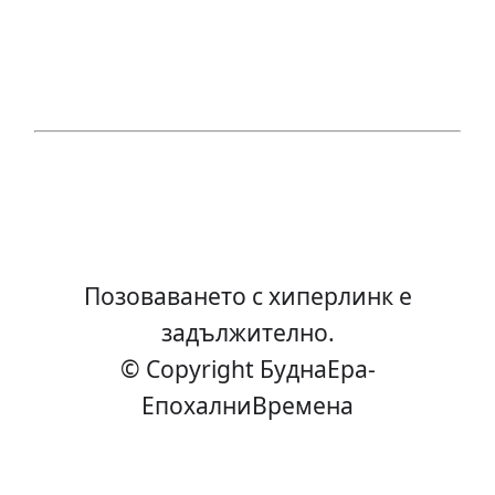
Позоваването с хиперлинк е
задължително.
© Copyright БуднаEра-
ЕпохалниВремена