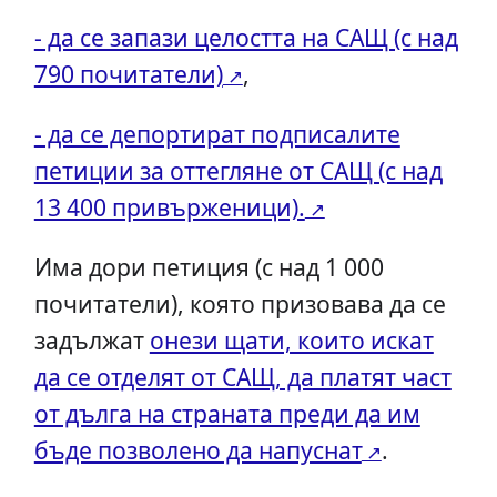
- да се запази целостта на САЩ (с над
790 почитатели)
,
- да се депортират подписалите
петиции за оттегляне от САЩ (с над
13 400 привърженици).
Има дори петиция (с над 1 000
почитатели), която призовава да се
задължат
онези щати, които искат
да се отделят от САЩ, да платят част
от дълга на страната преди да им
бъде позволено да напуснат
.