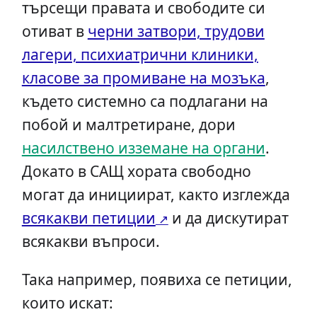
търсещи правата и свободите си
отиват в
черни затвори, трудови
лагери, психиатрични клиники,
класове за промиване на мозъка
,
където системно са подлагани на
побой и малтретиране, дори
насилствено изземане на органи
.
Докато в САЩ хората свободно
могат да инициират, както изглежда
всякакви петиции
и да дискутират
всякакви въпроси.
Така например, появиха се петиции,
които искат: