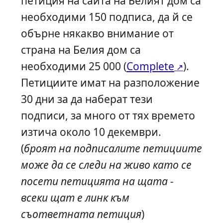
петиция на сайта на Белият дом са
необходими 150 подписа, да й се
обърне някакво внимание от
страна на Белия дом са
необходими 25 000 (
Complete
).
Петициите имат на разположение
30 дни за да наберат тези
подписи, за много от тях времето
изтича около 10 декември.
(
броят на подписалите петициите
може да се следи на живо като се
посети петицията на щата -
всеки щат е линк към
съответната петиция
)