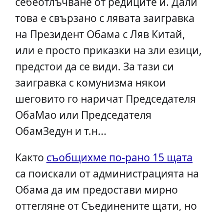
себеотлъчване от редиците й. Дали
това е свързано с лявата заигравка
на Президент Обама с Ляв Китай,
или е просто приказки на зли езици,
предстои да се види. За тази си
заигравка с комунизма някои
шеговито го наричат Председателя
ОбаМао или Председателя
ОбамЗедун и т.н...
Както
съобщихме по-рано 15 щата
са поискали от администрацията на
Обама да им предостави мирно
оттегляне от Съединените щати, но