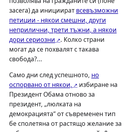
позволява на гражданите си (поне
засега) да инициират
всевъзможни
петиции - някои смешни, други
неприлични, трети тъжни, а някои
дори сериозни
. Колко страни
могат да се похвалят с такава
свобода?...
Само дни след успешното,
но
оспорвано от някои,
избиране на
Президент Обама отново за
президент, „люлката на
демокрацията“ от съвременен тип
бе сполетяна от растящо желание за