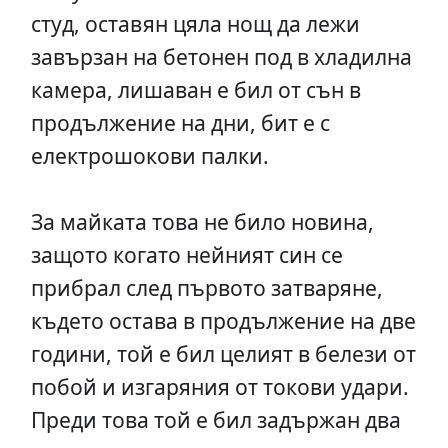
студ, оставян цяла нощ да лежи
завързан на бетонен под в хладилна
камера, лишаван е бил от сън в
продължение на дни, бит е с
електрошокови палки.
За майката това не било новина,
защото когато нейният син се
прибрал след първото затваряне,
където остава в продължение на две
години, той е бил целият в белези от
побой и изгаряния от токови удари.
Преди това той е бил задържан два