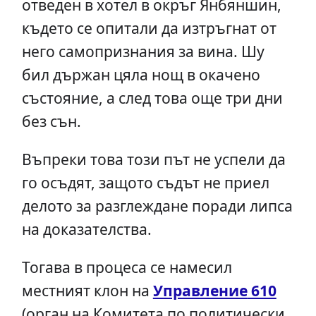
отведен в хотел в окръг Янбяншин,
където се опитали да изтръгнат от
него самопризнания за вина. Шу
бил държан цяла нощ в окачено
състояние, а след това още три дни
без сън.
Въпреки това този път не успели да
го осъдят, защото съдът не приел
делото за разглеждане поради липса
на доказателства.
Тогава в процеса се намесил
местният клон на
Управление
610
(орган на Комитета по политически