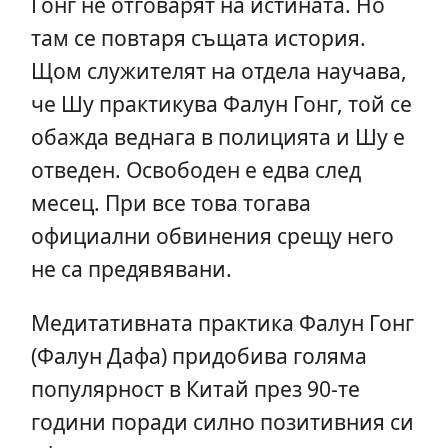
Гонг не отговарят на истината. Но
там се повтаря същата история.
Щом служителят на отдела научава,
че Шу практикува Фалун Гонг, той се
обажда веднага в полицията и Шу е
отведен. Освободен е едва след
месец. При все това тогава
официални обвинения срещу него
не са предявявани.
Медитативната практика Фалун Гонг
(Фалун Дафа) придобива голяма
популярност в Китай през 90-те
години поради силно позитивния си