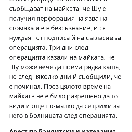
съобщават на майката, че Шу е
получил перфорация на язва на
стомаха и е в безсъзнание, и се
нуждаят от подписа й на съгласие за
операцията. Три дни след
операцията казали на майката, че
Шу може вече да поема рядка каша,
но след няколко дни й съобщили, че
е починал. През цялото време на
майката не е било разрешено да го
види и още по-малко да се грижи за
него в болницата след операцията.
Арест по бандитски и изтезания