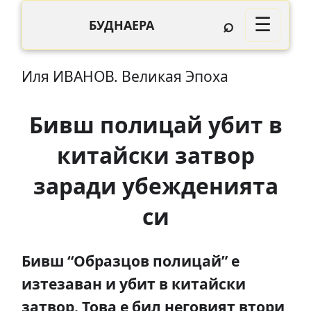
⌕
☰
БУДНАЕРА
Иля ИВАНОВ. Великая Эпоха
Бивш полицай убит в
китайски затвор
заради убежденията
си
Бивш “Образцов
полицай”
е
изтезаван и убит в китайски
затвор. Това е бил неговият втори