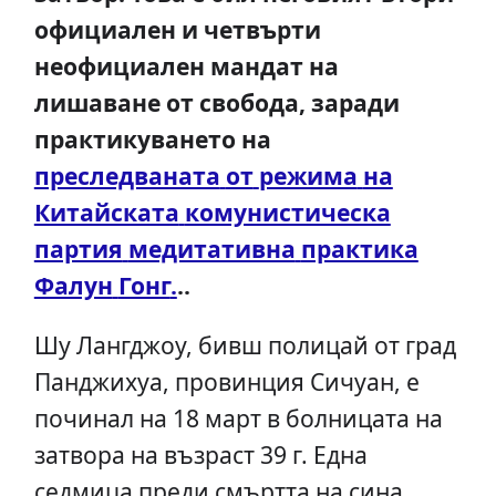
официален и четвърти
неофициален мандат на
лишаване от свобода, заради
практикуването на
преследваната
от
режима
на
Китайската
комунистическа
партия
медитативна
практика
Фалун
Гонг
.
..
Шу Лангджоу, бивш полицай от град
Панджихуа, провинция Сичуан, е
починал на 18 март в болницата на
затвора на възраст 39 г. Една
седмица преди смъртта на сина