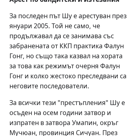
За последен път Шу е арестуван през
януари 2005. Той не само, че
продължавал да се занимава със
забранената от ККП практика Фалун
Гонг, но също така казвал на хората
за това как режимът очерня Фалун
Гонг и колко жестоко преследвани са
неговите последователи.
За всички тези "престъпления" Шу е
осъден на осем години затвор и
изпратен в затвора Умапин, окръг
Мучюан, провинция Сичуан. През