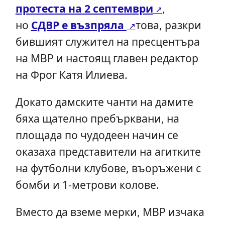
протеста на 2 септември
,
но
СДВР е възпряла
това, разкри
бившият служител на пресцентъра
на МВР и настоящ главен редактор
на Фрог Катя Илиева.
Докато дамските чанти на дамите
бяха щателно пребърквани, на
площада по чудодеен начин се
оказаха представители на агитките
на футболни клубове, въоръжени с
бомби и 1-метрови колове.
Вместо да вземе мерки, МВР изчака