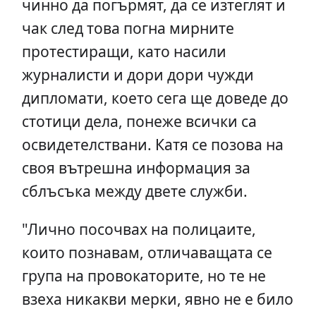
чинно да погърмят, да се изтеглят и
чак след това погна мирните
протестиращи, като насили
журналисти и дори дори чужди
дипломати, което сега ще доведе до
стотици дела, понеже всички са
освидетелствани. Катя се позова на
своя вътрешна информация за
сблъсъка между двете служби.
"Лично посочвах на полицаите,
които познавам, отличаващата се
група на провокаторите, но те не
взеха никакви мерки, явно не е било