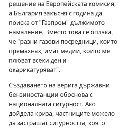
решение на Европейската комисия,
а България закъсня с година да
поиска от "Газпром" дължимото
намаление. Вместо това се оплака,
че "разни газови посредници, които
премахнах, имат медии, които ме
плюват всеки ден и
окарикатуряват".
Създаването на верига държавни
бензиностанции обоснова с
националната сигурност. Ако
дойдела криза, частниците можело
да застрашат сигурността, която