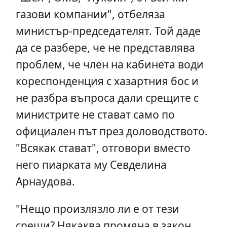
газови компании", отбеляза
министър-председателят. Той даде
да се разбере, че не представлява
проблем, че член на кабинета води
кореспонденция с хазартния бос и
не разбра въпроса дали срещите с
министрите не стават само по
официален път през доловодството.
"Всякак стават", отговори вместо
него пиарката му Севделина
Арнаудова.
"Нещо произлязло ли е от тези
срещи? Някаква промяна в закон