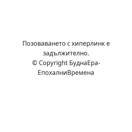
Позоваването с хиперлинк е
задължително.
© Copyright БуднаEра-
ЕпохалниВремена