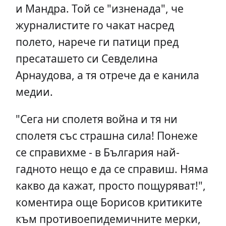
и Мандра. Той се "изненада", че
журналистите го чакат насред
полето, нарече ги патици пред
пресаташето си Севделина
Арнаудова, а тя отрече да е канила
медии.
"Сега ни сполетя война и тя ни
сполетя със страшна сила! Понеже
се справихме - в България най-
гадното нещо е да се справиш. Няма
какво да кажат, просто пощуряват!",
коментира още Борисов критиките
към противоепидемичните мерки,