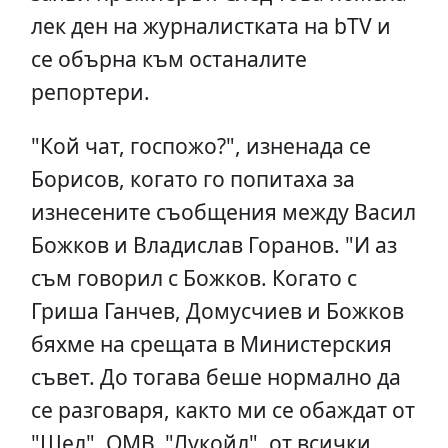
лек ден на журналистката на bTV и
се обърна към останалите
репортери.
"Кой чат, госпожо?", изненада се
Борисов, когато го попитаха за
изнесените съобщения между Васил
Божков и Владислав Горанов. "И аз
съм говорил с Божков. Когато с
Гриша Ганчев, Домусчиев и Божков
бяхме на срещата в Министерския
съвет. До тогава беше нормално да
се разговаря, както ми се обаждат от
"Шел", ОМВ, "Лукойл", от всички