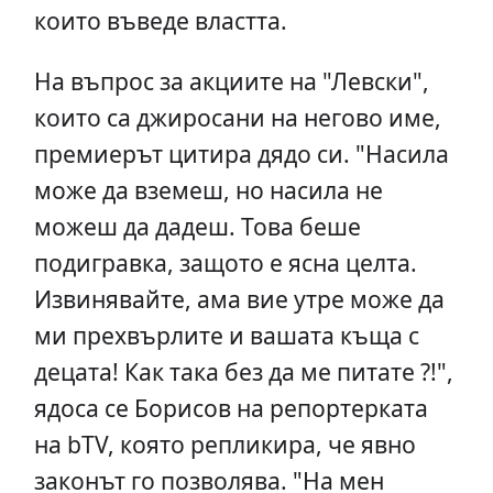
които въведе властта.
На въпрос за акциите на "Левски",
които са джиросани на негово име,
премиерът цитира дядо си. "Насила
може да вземеш, но насила не
можеш да дадеш. Това беше
подигравка, защото е ясна целта.
Извинявайте, ама вие утре може да
ми прехвърлите и вашата къща с
децата! Как така без да ме питате ?!",
ядоса се Борисов на репортерката
на bTV, която репликира, че явно
законът го позволява. "На мен