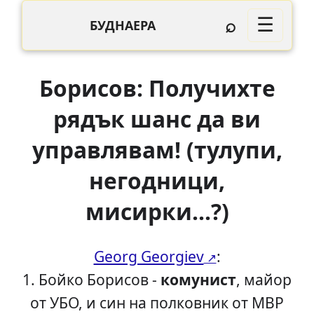
⌕
☰
БУДНАЕРА
Борисов: Получихте
рядък шанс да ви
управлявам! (тулупи,
негодници,
мисирки...?)
Georg Georgiev
:
1. Бойко Борисов -
комунист
, майор
от УБО, и син на полковник от МВР