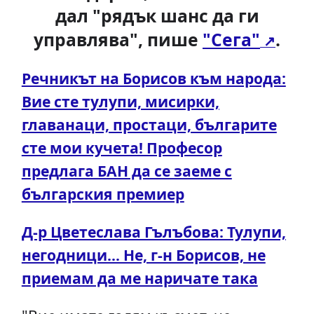
дал "рядък шанс да ги
управлява", пише
"Сега"
.
Речникът на Борисов към народа:
Вие сте тулупи, мисирки,
главанаци, простаци, българите
сте мои кучета! Професор
предлага БАН да се заеме с
българския премиер
Д-р Цветеслава Гълъбова: Тулупи,
негодници... Не, г-н Борисов, не
приемам да ме наричате така