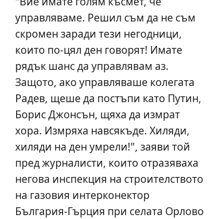
"Вие имате голям късмет, че
управляваме. Решил съм да не съм
скромен заради тези негодници,
които по-цял ден говорят! Имате
рядък шанс да управлявам аз.
Защото, ако управляваше колегата
Радев, щеше да постъпи като Путин,
Борис Джонсън, щяха да измрат
хора. Измряха навсякъде. Хиляди,
хиляди на ден умрели!", заяви той
пред журналисти, които отразяваха
негова инспекция на строителството
на газовия интерконектор
България-Гърция при селата Орлово