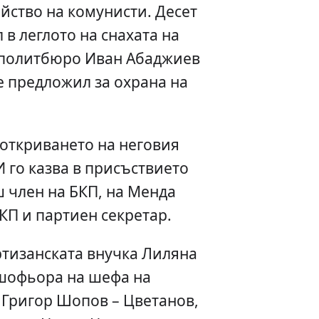
ейство на комунисти. Десет
 в леглото на снахата на
а политбюро Иван Абаджиев
 е предложил за охрана на
откриването на неговия
И го казва в присъствието
 член на БКП, на Менда
КП и партиен секретар.
ртизанската внучка Лиляна
 шофьора на шефа на
 Григор Шопов – Цветанов,