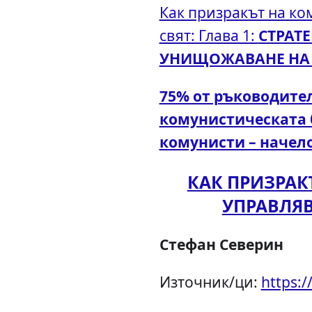
Как призракът на к
свят: Глава 1:
СТРАТ
УНИЩОЖАВАНЕ НА 
75% от ръководител
комунистическата 
комунисти – начело
КАК ПРИЗРА
УПРАВЛЯ
Стефан Северин
Източник/ци:
https: