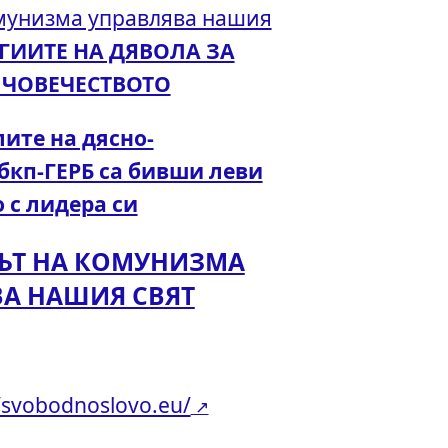
омунизма управлява нашия
ЕГИИТЕ НА ДЯВОЛА ЗА
ЧОВЕЧЕСТВОТО
ите на дясно-
бкп-ГЕРБ са бивши леви
 с лидера си
КЪТ НА КОМУНИЗМА
ВА НАШИЯ СВЯТ
//svobodnoslovo.eu/