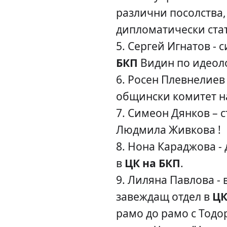
различни посолства,
дипломатически стат
5. Сергей Игнатов - 
БКП
Видин по идеол
6. Росен Плевнелиев 
общински комитет 
7. Симеон Дянков – 
Людмила Живкова !
8. Нона Караджова -
в
ЦК на БКП
.
9. Лиляна Павлова - 
завеждащ отдел в
ЦК
рамо до рамо с Тодо