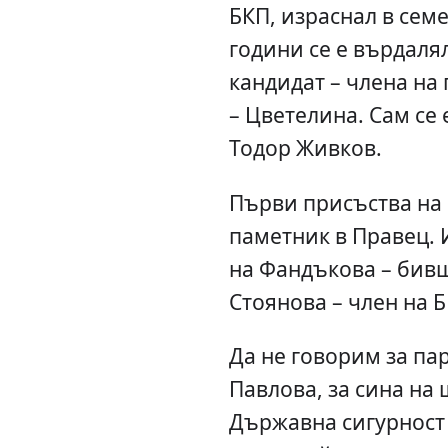
БКП, израснал в сем
години се е върдалял
кандидат – члена н
– Цветелина. Сам се
Тодор Живков.
Първи присъства на 
паметник в Правец. 
на Фандъкова – бивш
Стоянова – член на Б
Да не говорим за па
Павлова, за сина на
Държавна сигурност