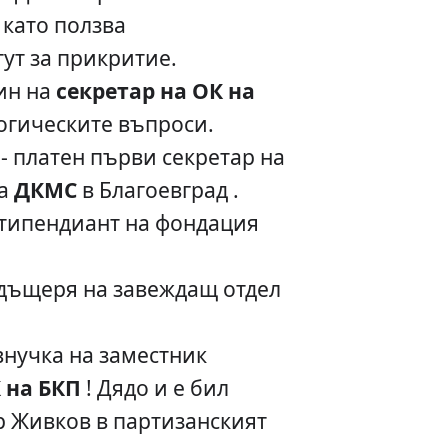
 като ползва
ут за прикритие.
син на
секретар на ОК на
огическите въпроси.
- платен първи секретар на
на
ДКМС
в Благоевград .
стипендиант на фондация
 дъщеря на завеждащ отдел
внучка на заместник
 на БКП
! Дядо и е бил
р Живков в партизанският