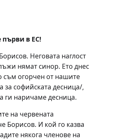
 първи в ЕС!
 Борисов. Неговата наглост
лъжи нямат синор. Ето днес
го съм огорчен от нашите
а за софийската десница/,
да ги наричаме десница.
ите на червената
е Борисов. И кой го казва
ладите някога членове на