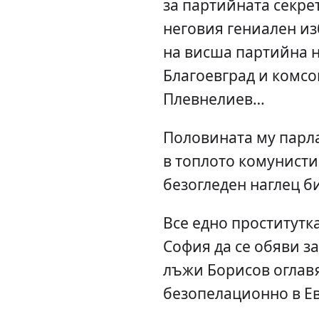
за партийната секре
неговия гениален из
на висша партийна 
Благоевград и комсо
Плевнелиев…
Половината му парла
в топлото комунисти
безогледен наглец б
Все едно проститутк
София да се обяви за
лъжи Борисов оглавя
безопелационно в Е