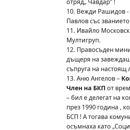
отряд„ Чавдар” !
10. Вежди Рашидов -
Павлов със званието
11. Ивайло Московск
Мултигруп.
12. Правосъден мини
дъщеря на завеждащ
съпруга на настоящ л
13. Аню Ангелов –
Ко
Член на БКП
от врем
– бил е делегат на 
през 1990 година , к
БСП ! А тогава комун
осъмнаха като „Соци