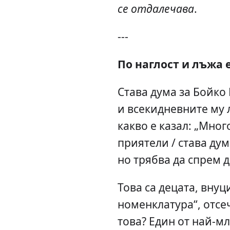
се отдалечава
.
---
По наглост и лъжа е
Става дума за Бойко
и всекидневните му 
какво е казал: „Мно
приятели / става дум
но трябва да спрем 
Това са децата, внуц
номенклатура“, отсеч
това? Един от най-м