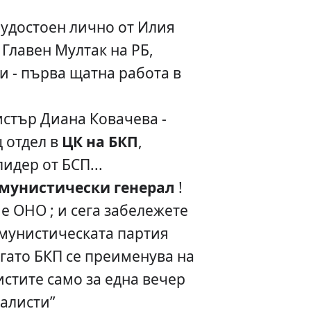
 удостоен лично от Илия
 Главен Мултак на РБ,
и - първа щатна работа в
стър Диана Ковачева -
 отдел в
ЦК на БКП
,
идер от БСП...
мунистически генерал
!
е ОНО ; и сега забележете
комунистическата партия
огато БКП се преименува на
истите само за една вечер
алисти”