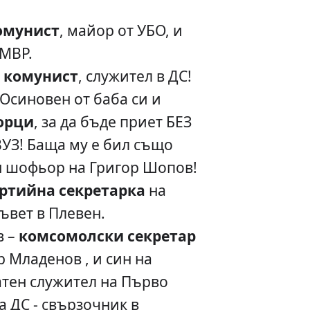
омунист
, майор от УБО, и
 МВР.
–
комунист
, служител в ДС!
 Осиновен от баба си и
орци
, за да бъде приет БЕЗ
УЗ! Баща му е бил също
 шофьор на Григор Шопов!
ртийна секретарка
на
ъвет в Плевен.
в –
комсомолски секретар
р Младенов , и син на
атен служител на Първо
а ДС - свързочник в