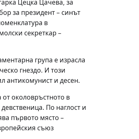
тарка Цецка Цачева, за
бор за президент – синът
номенклатура в
молски секреткар –
ментарна група е израсла
ческо гнездо. И този
ил антикомунист и десен.
а от околовръстното в
 девственица. По наглост и
ва първото място –
вропейския съюз