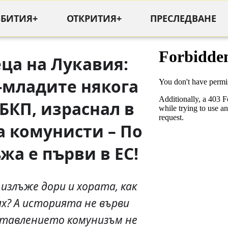
ЪБИТИЯ+
ОТКРИТИЯ+
ПРЕСЛЕДВАНЕ
еца на Лукавия
:
-младите някога
БКП, израснал в
а комунисти – По
жа е първи в ЕС!
 излъже дори и хората, как
х? А историята не върви
дставлението комунизъм не