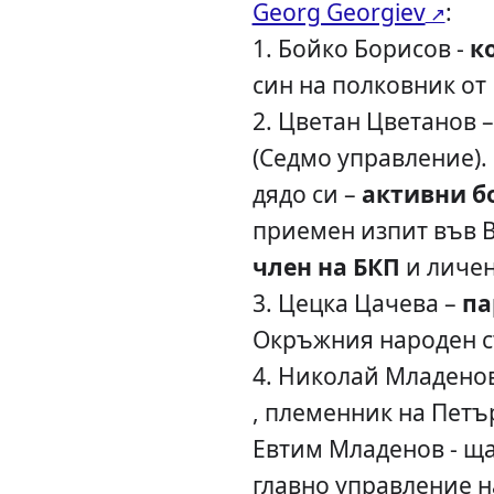
Georg Georgiev
:
1. Бойко Борисов -
к
син на полковник от
2. Цветан Цветанов 
(Седмо управление).
дядо си –
активни б
приемен изпит във В
член на БКП
и личен
3. Цецка Цачева –
па
Окръжния народен с
4. Николай Младено
, племенник на Петъ
Евтим Младенов - щ
главно управление н