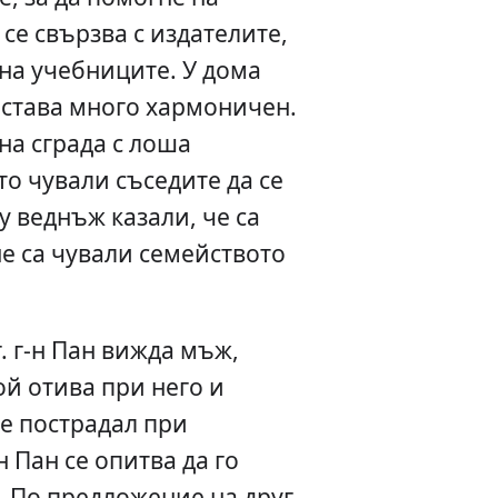
се свързва с издателите,
 на учебниците. У дома
 става много хармоничен.
а сграда с лоша
то чували съседите да се
у веднъж казали, че са
не са чували семейството
г. г-н Пан вижда мъж,
ой отива при него и
 е пострадал при
 Пан се опитва да го
а. По предложение на друг