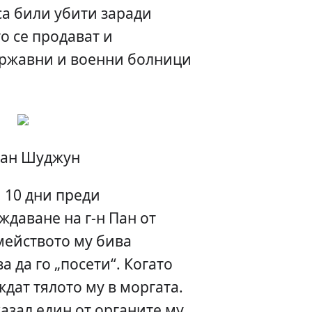
са били убити заради
о се продават и
ържавни и военни болници
Пан Шуджун
, 10 дни преди
даване на г-н Пан от
емейството му бива
а да го „посети“. Когато
ждат тялото му в моргата.
казал един от органите му