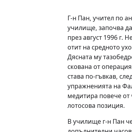
Г-н Пан, учител по а
училище, започва да
през август 1996 г. 
отит на средното ухо
Дясната му тазобедр
скована от операция
става по-гъвкав, сле
упражненията на Фал
медитира повече от 
лотосова позиция.
В училище г-н Пан ч
допълнителни часове