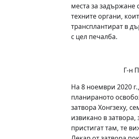
места за задържане 
техните органи, коит
трансплантират в д
с цел печалба.
Г-н 
На 8 ноември 2020 г.
планираното освобож
затвора Хонгзеху, с
извикано в затвора, з
пристигат там, те ви
Лекар от затвора по