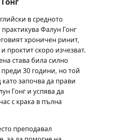
Гонг
нглийски в средното
 практикува Фалун Гонг
Неговият хроничен ринит,
 и проктит скоро изчезват.
ена става била силно
 преди 30 години, но той
д като започва да прави
ун Гонг и успява да
час с крака в пълна
есто преподавал
, за да помогне на