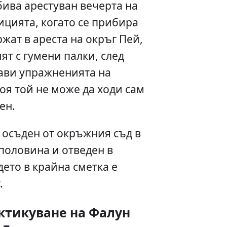
бива арестуван вечерта на
лицията, когато се прибира
жат в ареста на окръг Пей,
ят с гумени палки, след
рави упражненията на
оя той не може да ходи сам
ен.
 е осъден от окръжния съд в
 половина и отведен в
дето в крайна сметка е
.
ктикуване на Фалун