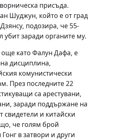
творническа присъда.
ан Шуджун, който е от град
зянсу, подозира, че 55-
 убит заради органите му.
 още като Фалун Дафа, е
вна дисциплина,
айския комунистически
ам. През последните 22
тикуващи са арестувани,
ани, заради поддържане на
от свидетели и китайски
що, че голям брой
Гонг в затвори и други