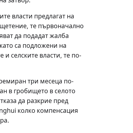
ите власти предлагат на
зщетение, те първоначално
ояват да подадат жалба
 като са подложени на
 и селските власти, те по-
кремиран три месеца по-
бан в гробището в селото
тказа да разкрие пред
nghui колко компенсация
ра.