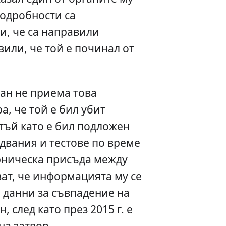
подробности са
и, че са направили
вили, че той е починал от
Пан не приема това
а, че той е бил убит
 тъй като е бил подложен
двания и тестове по време
рническа присъда между
рват, че информацията му се
а данни за съвпадение на
, след като през 2015 г. е
на затвор.