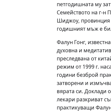
петгодишната му за
Семейството на г-н П
Шиджоу, провинция Д
годишният мъж е бил
Фалун Гонг, известна
духовна и медитати
преследвана от кит
режим от 1999 г. нас
години безброй прак
затворени и измъчв
вярата си. Доклади 
лекари разкриват съ
практикуващи Фалун 