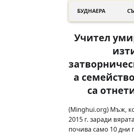
БУДНАЕРА
С
Учител уми
изт
затворничес
а семейство
са отнет
(Minghui.org) Мъж, к
2015 г. заради вярат
почива само 10 дни 