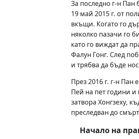
За последно г-н Пан 
19 май 2015 г. от по
вкъщи. Когато го дър
няколко пазачи го би
като го виждат да п
Фалун Гонг. След поб
и трябва да бъде нос
През 2016 г. г-н Пан
Пей на пет години и
затвора Хонгзеху, къ
преследван до смърт
Начало на пра