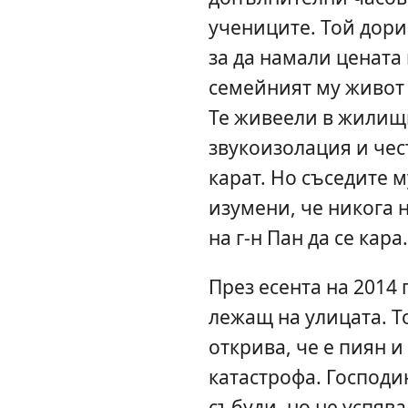
учениците. Той дори 
за да намали цената
семейният му живот
Те живеели в жилищн
звукоизолация и чес
карат. Но съседите м
изумени, че никога 
на г-н Пан да се кара.
През есента на 2014 
лежащ на улицата. Т
открива, че е пиян и
катастрофа. Господин
събуди, но не успяв