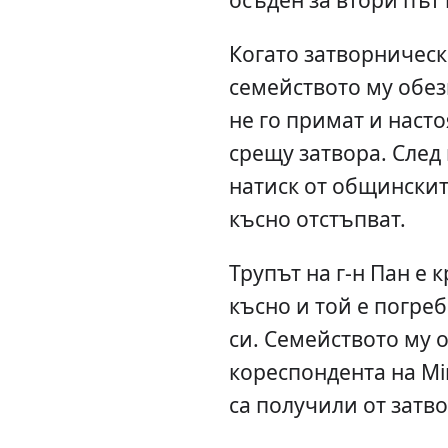
Когато затворническ
семейството му обе
не го примат и наст
срещу затвора. След
натиск от общинските
късно отстъпват.
Трупът на г-н Пан е 
късно и той е погре
си. Семейството му о
кореспондента на Mi
са получили от затво