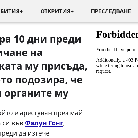
ЪБИТИЯ+
ОТКРИТИЯ+
ПРЕСЛЕДВАНЕ
ра 10 дни преди
ичане на
ката му присъда,
то подозира, че
и органите му
ойто е арестуван през май
а си във
Фалун Гонг
,
преди да изтече