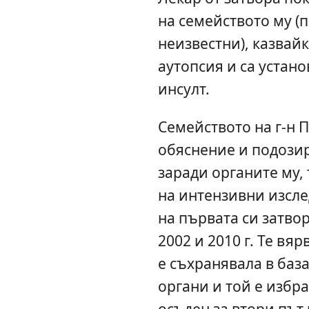
на семейството му (
неизвестни), казвайк
аутопсия и са устано
инсулт.
Семейството на г-н 
обяснение и подозир
заради органите му,
на интензивни изсле
на първата си затво
2002 и 2010 г. Те вя
е съхранявала в баз
органи и той е избран
осъден за втори път 