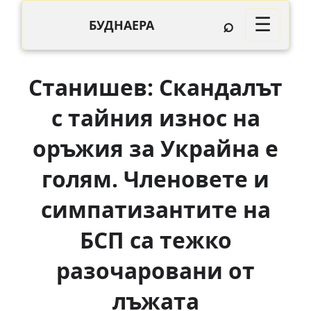
⌕
☰
БУДНАЕРА
Станишев: Скандалът
с тайния износ на
оръжия за Украйна е
голям. Членовете и
симпатизантите на
БСП са тежко
разочаровани от
лъжата