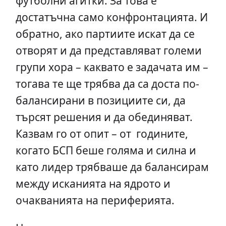
футболни агитки. За това е
достатъчна само конфронтацията. И
обратно, ако партиите искат да се
отворят и да представляват големи
групи хора – каквато е задачата им –
тогава те ще трябва да са доста по-
балансирани в позициите си, да
търсят решения и да обединяват.
Казвам го от опит – от годините,
когато БСП беше голяма и силна и
като лидер трябваше да балансирам
между исканията на ядрото и
очакванията на периферията.