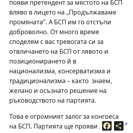
появи претендент за мястото на БСП
вляво в лицето на „Продължаваме
промяната“. А БСП им го отстъпи
доброволно. От много време
споделям с вас тревогата си за
отвличането на БСП от лявото и
позиционирането й в
национализма, консерватизма и
традиционализма – както знаем,
желано и осъзнато решение на
ръководството на партията.
Това е огромният залог за конгреса
F
С
на БСП. Партията ще прояви ли
a
п
c
о