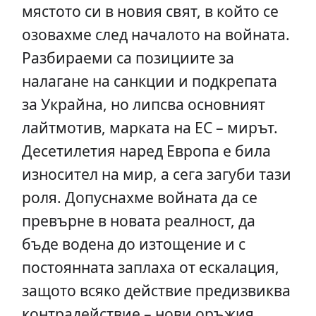
мястото си в новия свят, в който се
озовахме след началото на войната.
Разбираеми са позициите за
налагане на санкции и подкрепата
за Украйна, но липсва основният
лайтмотив, марката на ЕС – мирът.
Десетилетия наред Европа е била
износител на мир, а сега загуби тази
роля. Допуснахме войната да се
превърне в новата реалност, да
бъде водена до изтощение и с
постоянната заплаха от ескалация,
защото всяко действие предизвиква
контрадействие – нови оръжия,