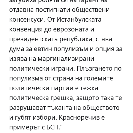
отдавна постигнати обществени
консенсуси. От Истанбулската
конвенция до еврозоната и
президентската република, става
дума за евтин популизъм и опция за
изява на маргинализирани
политически играчи. Плъзгането по
популизма от страна на големите
политически партии е тежка
политическа грешка, защото така те
разрушават тъканта на обществото
и губят избори. Красноречив е
примерът с БСП.“