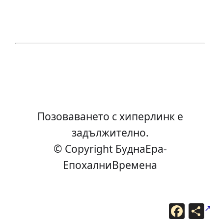
Позоваването с хиперлинк е
задължително.
© Copyright БуднаEра-
ЕпохалниВремена
F
С
a
п