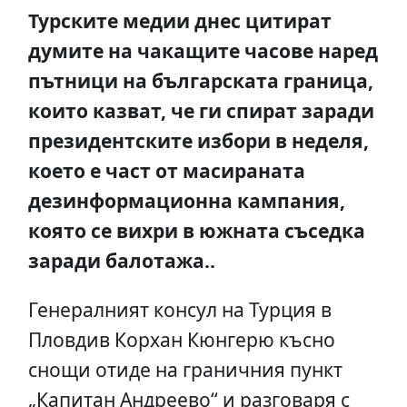
Турските медии днес цитират
думите на чакащите часове наред
пътници на българската граница,
които казват, че ги спират заради
президентските избори в неделя,
което е част от масираната
дезинформационна кампания,
която се вихри в южната съседка
заради балотажа..
Генералният консул на Турция в
Пловдив Корхан Кюнгерю късно
снощи отиде на граничния пункт
„Капитан Андреево“ и разговаря с