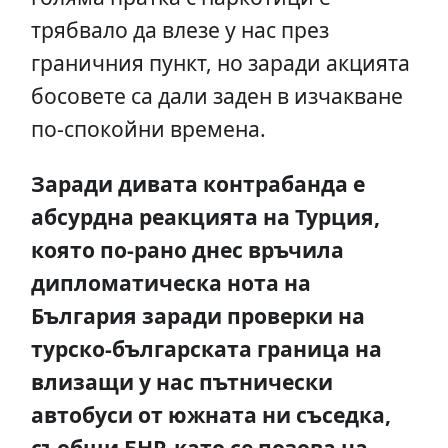
трябвало да влезе у нас през
граничния пункт, но заради акцията
босовете са дали заден в изчакване
по-спокойни времена.
Заради дивата контрабанда е
абсурдна реакцията на Турция,
която по-рано днес връчила
дипломатическа нота на
България заради проверки на
турско-българската граница на
влизащи у нас пътнически
автобуси от южната ни съседка,
съобщи БНР, като се позова на