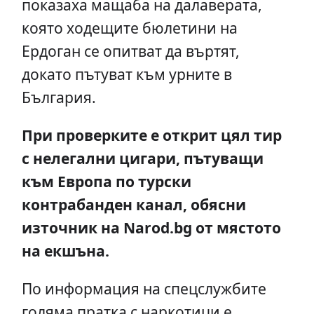
показаха мащаба на далаверата,
която ходещите бюлетини на
Ердоган се опитват да въртят,
докато пътуват към урните в
България.
При проверките е открит цял тир
с нелегални цигари, пътуващи
към Европа по турски
контрабанден канал, обясни
източник на
Narod.bg от мястото
на екшъна.
По информация на спецслужбите
голяма пратка с наркотици е