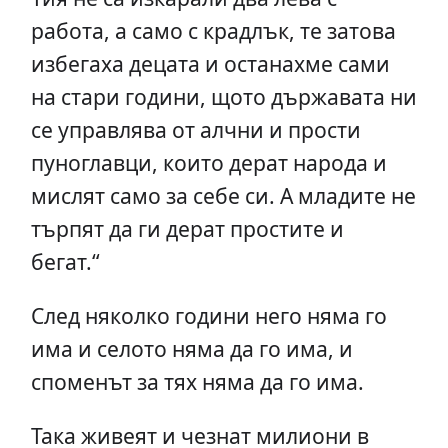
работа, а само с крадлък, те затова
избегаха децата и останахме сами
на стари години, щото държавата ни
се управлява от алчни и прости
пуноглавци, които дерат народа и
мислят само за себе си. А младите не
търпят да ги дерат простите и
бегат.“
След няколко години него няма го
има и селото няма да го има, и
споменът за тях няма да го има.
Така живеят и чезнат милиони в