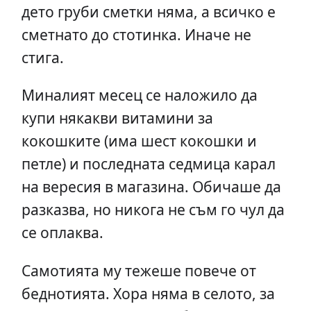
дето груби сметки няма, а всичко е
сметнато до стотинка. Иначе не
стига.
Миналият месец се наложило да
купи някакви витамини за
кокошките (има шест кокошки и
петле) и последната седмица карал
на вересия в магазина. Обичаше да
разказва, но никога не съм го чул да
се оплаква.
Самотията му тежеше повече от
беднотията. Хора няма в селото, за