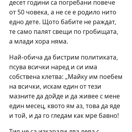
десет години са погребани повече
от 50 човека, а не се е родило нито
едно дете. Щото бабите не раждат,
те само палят свещи по гробищата,
а млади хора няма.
Най-обича да бистрим политиката,
псува всички наред и си има
собствена клетва: „Майку им поебем
на всички, искам един от тези
мазните да дойде и да живее с мене
един месец, квото ям аз, това да яде
и той, и да го гледам как мре бавно!
Тия не са изкарали два лева с