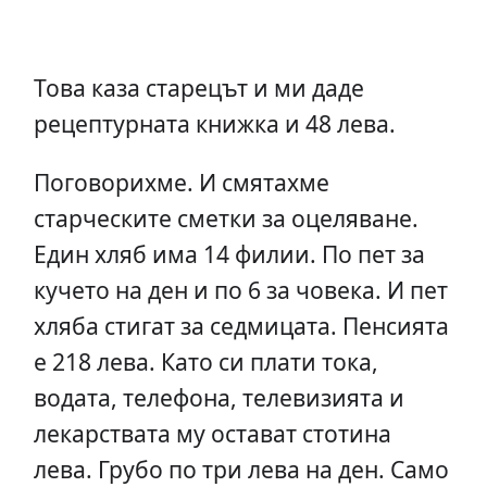
Това каза старецът и ми даде
рецептурната книжка и 48 лева.
Поговорихме. И смятахме
старческите сметки за оцеляване.
Един хляб има 14 филии. По пет за
кучето на ден и по 6 за човека. И пет
хляба стигат за седмицата. Пенсията
е 218 лева. Като си плати тока,
водата, телефона, телевизията и
лекарствата му остават стотина
лева. Грубо по три лева на ден. Само