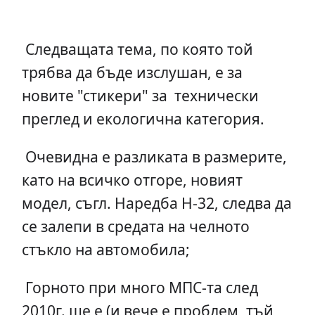
Следващата тема, по която той
трябва да бъде изслушан, е за
новите "стикери" за технически
преглед и екологична категория.
Очевидна е разликата в размерите,
като на всичко отгоре, новият
модел, съгл. Наредба Н-32, следва да
се залепи в средата на челното
стъкло на автомобила;
Горното при много МПС-та след
2010г. ще е (и вече е проблем, тъй