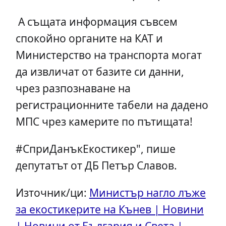
А същата информация съвсем
спокойно органите на КАТ и
Министерство на транспорта могат
да извличат от базите си данни,
чрез разпознаване на
регистрационните табели на дадено
МПС чрез камерите по пътищата!
#СприДанъкЕкостикер", пише
депутатът от ДБ Петър Славов.
Източник/ци:
Министър нагло лъже
за екостикерите на Кънев | Новини
| Новини от България и Света |