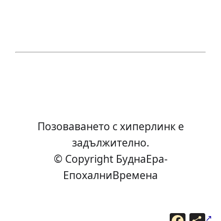
Позоваването с хиперлинк е
задължително.
© Copyright БуднаEра-
ЕпохалниВремена
F
С