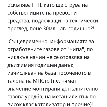
оскъпява ГТП, като ще струва на
собствениците на превозни
средства, подлежащи на технически
преглед, поне 30млн.лв. годишно?!
Същевременно, информацията за
отработените газове от "чипа", по
никакъв начин не се отразява на
дължимия годишен данък,
изчисляван на база посоченото в
талона на МПСто (т.е. нямат
значение монтирани допълнително
газова уредба, на метан или пък по-
висок клас катализатор и прочие)!