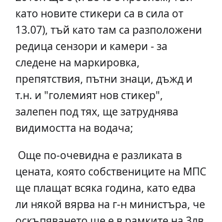
като новите стикери са в сила от
13.07), тъй като там са разположени
редица сензори и камери - за
следене на маркировка,
препятствия, пътни знаци, дъжд и
т.н. и "големият нов стикер",
залепен под тях, ще затруднява
видимостта на водача;
Още по-очевидна е разликата в
цената, която собствениците на МПС
ще плащат всяка година, като едва
ли някой вярва на г-н министъра, че
оскъпяването ще е в рамките на 3лв.