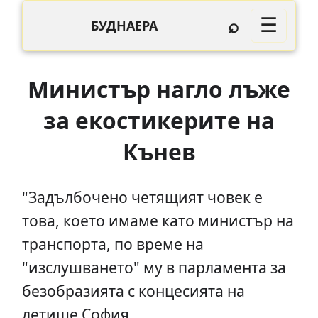
⌕
☰
БУДНАЕРА
Министър нагло лъже
за екостикерите на
Кънев
"Задълбочено четящият човек е
това, което имаме като министър на
транспорта, по време на
"изслушването" му в парламента за
безобразията с концесията на
летище София.