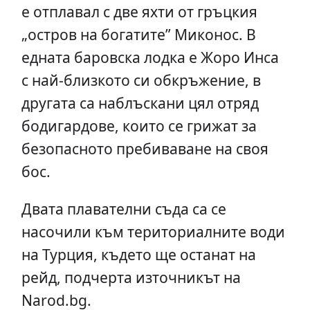
е отплавал с две яхти от гръцкия
„остров на богатите” Миконос. В
едната баровска лодка е Жоро Инса
с най-близкото си обкръжение, в
другата са наблъскани цял отряд
бодигардове, които се грижат за
безопасното пребиваване на своя
бос.
Двата плавателни съда са се
насочили към териториалните води
на Турция, където ще останат на
рейд, подчерта източникът на
Narod.bg.