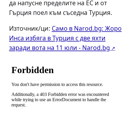
да напусне пределите на ЕС и от
Гърция поел към съседна Турция.
Източник/ци:
Само в Narod.bg: Жоро
Инса избяга в Турция с две яхти
заради вота на 11 юли - Narod.bg