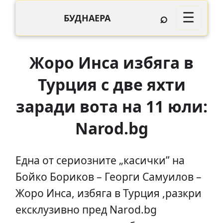
⌕
☰
БУДНАЕРА
Жоро Инса избяга в
Турция с две яхти
заради вота на 11 юли:
Narod.bg
Една от сериозните „касички” на
Бойко Бориков – Георги Самуилов –
Жоро Инса, избяга в Турция ,разкри
ексклузивно пред Narod.bg