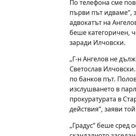
По телефона сме пов
първи път идваме“, з
адвокатът на Ангело
беше категоричен, ч
заради Илчовски.
„Г-н Ангелов не дълж
Светослав Илчовски.
по банков път. Поло
изслушването в парл
прокуратурата в Ста
действия“, заяви той
„Градус“ беше сред 
скандалното заседан