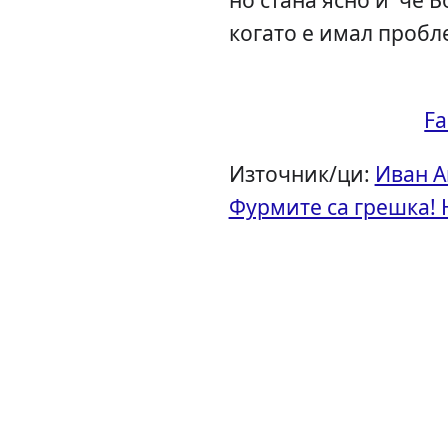
когато е имал пробл
F
Източник/ци:
Иван А
Фурмите са грешка! 