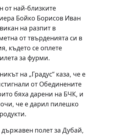
н от най-близките
иера Бойко Борисов Иван
викан на разпит в
метна от твърденията си в
я, където се оплете
пилета за фурми.
икът на „Градус“ каза, че е
истигнали от Обединените
оито бяха дарени на БЧК, и
сочи, че е дарил пилешко
родукти.
 държавен полет за Дубай,