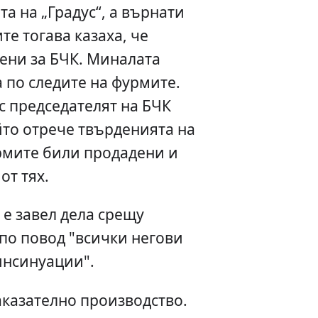
а на „Градус“, а върнати
е тогава казаха, че
ени за БЧК. Миналата
 по следите на фурмите.
с председателят на БЧК
йто отрече твърденията на
рмите били продадени и
от тях.
 е завел дела срещу
по повод "всички негови
инсинуации".
казателно производство.