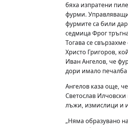
бяха изпратени пилет
фурми. Управляващит
фурмите са били дар
седмица Фрог тръгна
Тогава се свързахме 
Христо Григоров, ко
Иван Ангелов, че фу
дори имало печалба 
Ангелов каза още, че
Светослав Илчовски 
лъжи, измислици и 
„Няма образувано на