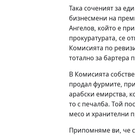
Така соченият за еди
бизнесмени на прем
Ангелов, който е при
прокуратурата, се от
Комисията по ревизи
тотално за бартера 
В Комисията собствен
продал фурмите, пр
арабски емирства, к
то с печалба. Той по
месо и хранителни п
Припомняме ви, че с