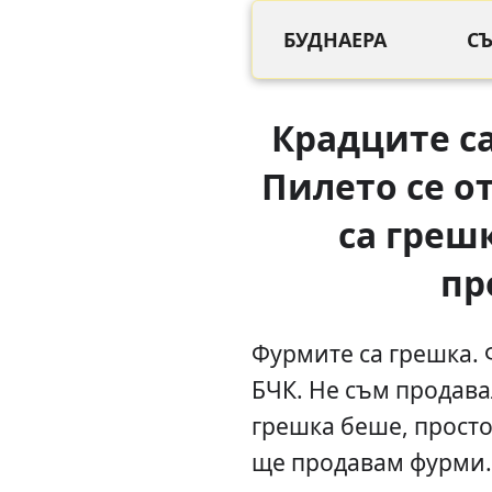
БУДНАЕРА
С
Крадците са
Пилето се о
са грешк
пр
Фурмите са грешка. 
БЧК. Не съм продава
грешка беше, просто
ще продавам фурми.