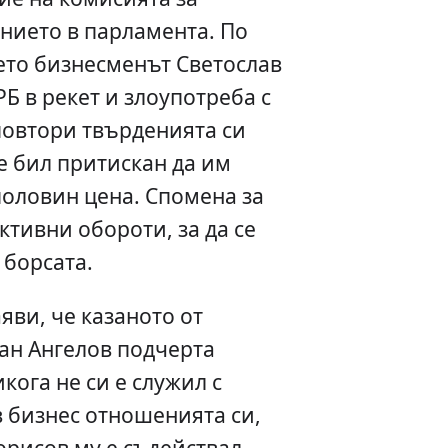
нието в парламента. По
ето бизнесменът Светослав
Б в рекет и злоупотреба с
повтори твърденията си
 е бил притискан да им
оловин цена. Спомена за
ктивни обороти, за да се
 борсата.
яви, че казаното от
ан Ангелов подчерта
кога не си е служил с
 бизнес отношенията си,
орисов му е съдействал,