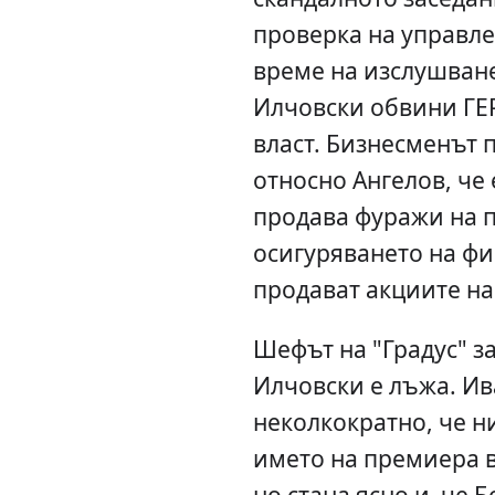
проверка на управле
време на изслушван
Илчовски обвини ГЕР
власт. Бизнесменът 
относно Ангелов, че
продава фуражи на п
осигуряването на фи
продават акциите на
Шефът на "Градус" за
Илчовски е лъжа. Ив
неколкократно, че ни
името на премиера в
но стана ясно и че Б