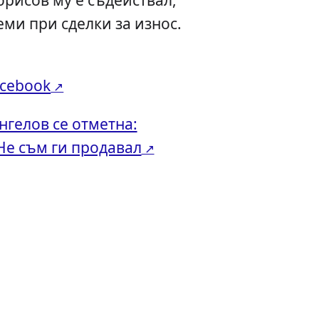
еми при сделки за износ.
acebook
нгелов се отметна:
Не съм ги продавал