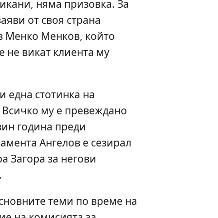
икани, няма призовка. За
аяви от своя страна
в Менко Менков, който
е не викат клиента му
и една стотинка на
 Всичко му е превеждано
вин година преди
амента Ангелов е сезирал
ра Загора за негови
.
основните теми по време на
ие на комисията за