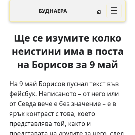
⌕
☰
БУДНАЕРА
Ще се изумите колко
неистини има в поста
на Борисов за 9 май
На 9 май Борисов пуснал текст във
фейсбук. Написаното – от него или
от Севда вече е без значение – е в
ярък контраст с това, което
представлява той, както и
представата на другите за него, след