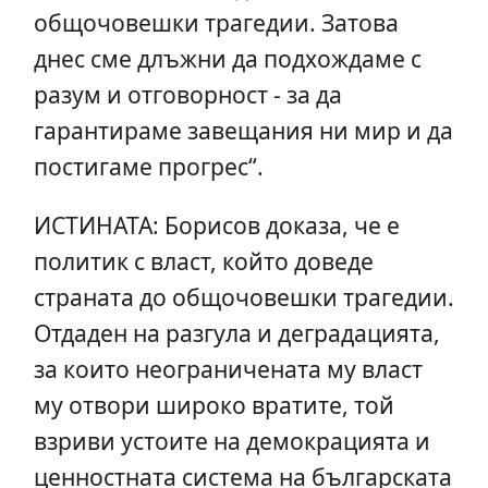
общочовешки трагедии. Затова
днес сме длъжни да подхождаме с
разум и отговорност - за да
гарантираме завещания ни мир и да
постигаме прогрес“.
ИСТИНАТА: Борисов доказа, че е
политик с власт, който доведе
страната до общочовешки трагедии.
Отдаден на разгула и деградацията,
за които неограничената му власт
му отвори широко вратите, той
взриви устоите на демокрацията и
ценностната система на българската