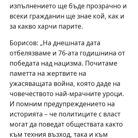
изпълнението ще бъде прозрачно и
всеки гражданин ще знае кой, как и
за какво харчи парите.
Борисов: „На днешната дата
отбелязваме и 76-ата годишнина от
победата над нацизма. Почитаме
паметта на жертвите на
ужасяващата война, която даде на
човечеството най-мрачните уроци.
И помним предупреждението на
историята – че политиците с власт
могат да поведат обществата както
към техния възход, така и към