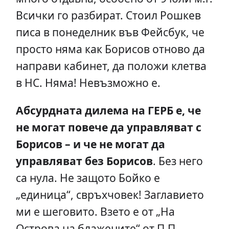
Всички го разбират. Стоил Рошкев
писа в понеделник във Фейсбук, че
просто няма как Борисов отново да
направи кабинет, да положи клетва
в НС. Няма! Невъзможно е.
Абсурдната дилема на ГЕРБ е, че
не могат повече да управляват с
Борисов – и че не могат да
управляват без Борисов
. Без него
са нула. Не защото Бойко е
„единица“, свръхчовек! Заглавието
ми е шеговито. Взето е от „На
Острова на блажените“ от П.П.