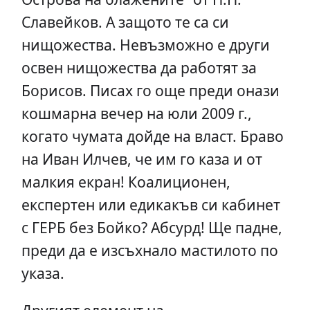
Славейков. А защото те са си
нищожества. Невъзможно е други
освен нищожества да работят за
Борисов. Писах го още преди онази
кошмарна вечер на юли 2009 г.,
когато чумата дойде на власт. Браво
на Иван Илчев, че им го каза и от
малкия екран! Коалиционен,
експертен или едикакъв си кабинет
с ГЕРБ без Бойко? Абсурд! Ще падне,
преди да е изсъхнало мастилото по
указа.