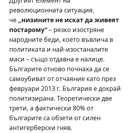
Другият елемент на
революционната ситуация,
че
„низините не искат да живеят
постарому“
– рязко изостряне
народните беди, което въвлича в
политиката и най-изостаналите
маси – също отдавна е налице.
Българите отново почнаха да се
самоубиват от отчаяние като през
февруари 2013 г. България е докрай
политизирана. Теоретически две
трети, а фактически 80% от
българите са обзети от силен
антигерберски гняв.