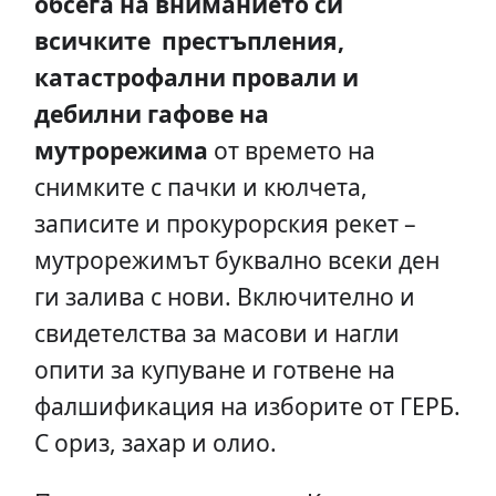
обсега на вниманието си
всичките престъпления,
катастрофални провали и
дебилни гафове на
мутрорежима
от времето на
снимките с пачки и кюлчета,
записите и прокурорския рекет –
мутрорежимът буквално всеки ден
ги залива с нови. Включително и
свидетелства за масови и нагли
опити за купуване и готвене на
фалшификация на изборите от ГЕРБ.
С ориз, захар и олио.