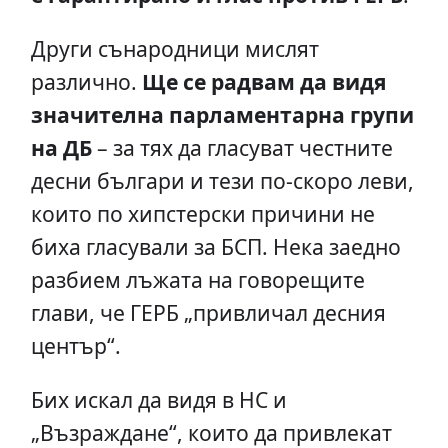
Други сънародници мислят
различно.
Ще се радвам да видя
значителна парламентарна групи
на ДБ
– за тях да гласуват честните
десни българи и тези по-скоро леви,
които по хипстерски причини не
биха гласували за БСП. Нека заедно
разбием лъжата на говорещите
глави, че ГЕРБ „привличал десния
център“.
Бих искал да видя в НС и
„Възраждане“, които да привлекат