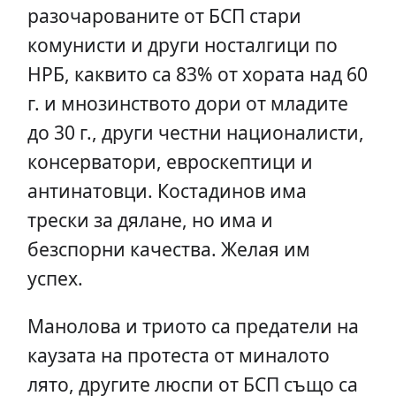
разочарованите от БСП стари
комунисти и други носталгици по
НРБ, каквито са 83% от хората над 60
г. и мнозинството дори от младите
до 30 г., други честни националисти,
консерватори, евроскептици и
антинатовци. Костадинов има
трески за дялане, но има и
безспорни качества. Желая им
успех.
Манолова и триото са предатели на
каузата на протеста от миналото
лято, другите люспи от БСП също са