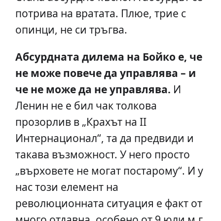
потрива на вратата. Плюе, трие с
опинци, не си тръгва.
Абсурдната дилема на Бойко е, че
не може повече да управлява – и
че не може да не управлява.
И
Ленин не е бил чак толкова
прозорлив в „Крахът на II
Интернационал“, та да предвиди и
такава възможност. У него просто
„върховете не могат постарому“. И у
нас този елемент на
революционната ситуация е факт от
много отдавна, особено от 9 юли м.г.