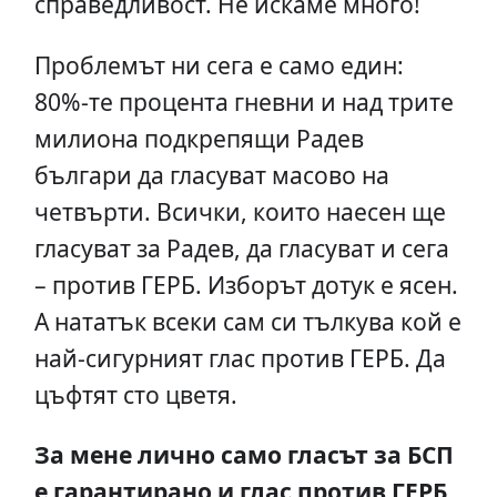
справедливост. Не искаме много!
Проблемът ни сега е само един:
80%-те процента гневни и над трите
милиона подкрепящи Радев
българи да гласуват масово на
четвърти. Всички, които наесен ще
гласуват за Радев, да гласуват и сега
– против ГЕРБ. Изборът дотук е ясен.
А нататък всеки сам си тълкува кой е
най-сигурният глас против ГЕРБ. Да
цъфтят сто цветя.
За мене лично само гласът за БСП
е гарантирано и глас против ГЕРБ
.