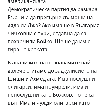
американската
Демократическа партия да разкара
Бърни и да прегърне св. мощи на
дядо си Джо? Ако имаше в България
чичковци с пури, отдавна да са
похарчили Бойко. Щеше да им е
гира на краката.
В анализите на познавачите най-
далече стигаме до задкулисието на
Шиши и Ахмед ага. Има послушни
олигарси, има поумрели, има и
непослушни като Божков, но те са
вън. Има и чужди олигарси като