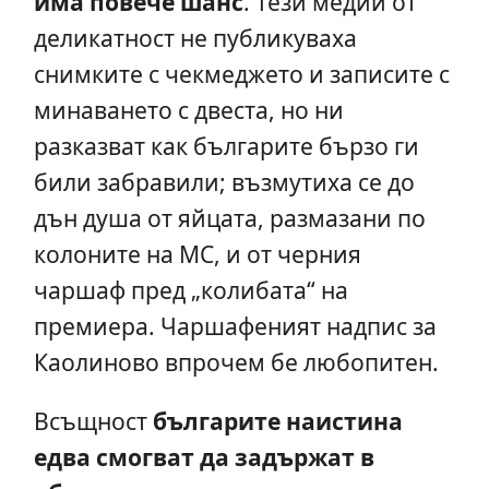
има повече шанс
. Тези медии от
деликатност не публикуваха
снимките с чекмеджето и записите с
минаването с двеста, но ни
разказват как българите бързо ги
били забравили; възмутиха се до
дън душа от яйцата, размазани по
колоните на МС, и от черния
чаршаф пред „колибата“ на
премиера. Чаршафеният надпис за
Каолиново впрочем бе любопитен.
Всъщност
българите наистина
едва смогват да задържат в