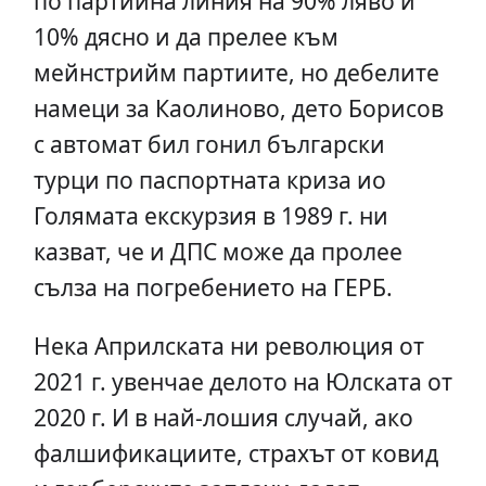
по партийна линия на 90% ляво и
10% дясно и да прелее към
мейнстрийм партиите, но дебелите
намеци за Каолиново, дето Борисов
с автомат бил гонил български
турци по паспортната криза ио
Голямата екскурзия в 1989 г. ни
казват, че и ДПС може да пролее
сълза на погребението на ГЕРБ.
Нека Априлската ни революция от
2021 г. увенчае делото на Юлската от
2020 г. И в най-лошия случай, ако
фалшификациите, страхът от ковид