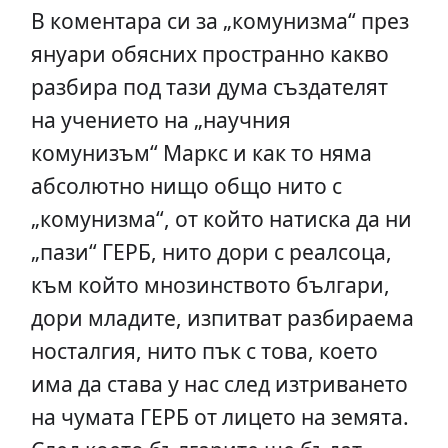
В коментара си за „комунизма“ през
януари обясних пространно какво
разбира под тази дума създателят
на учението на „научния
комунизъм“ Маркс и как то няма
абсолютно нищо общо нито с
„комунизма“, от който натиска да ни
„пази“ ГЕРБ, нито дори с реалсоца,
към който мнозинството българи,
дори младите, изпитват разбираема
носталгия, нито пък с това, което
има да става у нас след изтриването
на чумата ГЕРБ от лицето на земята.