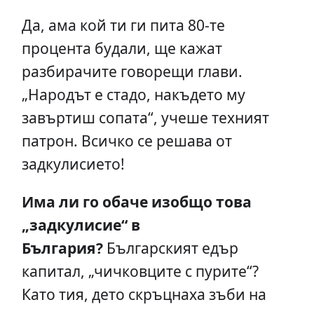
Да, ама кой ти ги пита 80-те
процента будали, ще кажат
разбирачите говорещи глави.
„Народът е стадо, накъдето му
завъртиш сопата“, учеше техният
патрон. Всичко се решава от
задкулисието!
Има ли го обаче изобщо това
„задкулисие“ в
България?
Българският едър
капитал, „чичковците с пурите“?
Като тия, дето скръцнаха зъби на