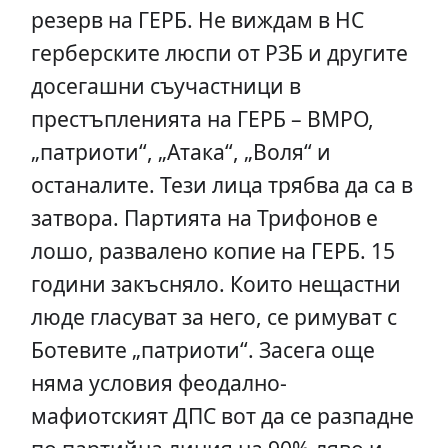
резерв на ГЕРБ. Не виждам в НС
герберските люспи от РЗБ и другите
досегашни съучастници в
престъпленията на ГЕРБ – ВМРО,
„патриоти“, „Атака“, „Воля“ и
останалите. Тези лица трябва да са в
затвора. Партията на Трифонов е
лошо, развалено копие на ГЕРБ. 15
години закъсняло. Които нещастни
люде гласуват за него, се римуват с
Ботевите „патриоти“. Засега още
няма условия феодално-
мафиотският ДПС вот да се разпадне