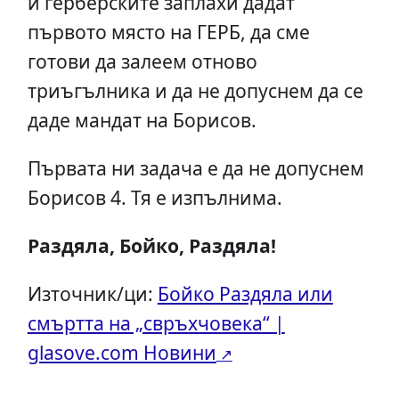
и герберските заплахи дадат
първото място на ГЕРБ, да сме
готови да залеем отново
триъгълника и да не допуснем да се
даде мандат на Борисов.
Първата ни задача е да не допуснем
Борисов 4. Тя е изпълнима.
Раздяла, Бойко, Раздяла!
Източник/ци:
Бойко Раздяла или
смъртта на „свръхчовека“ |
glasove.com Новини