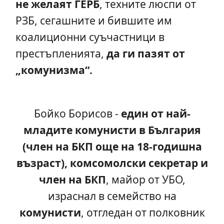
не желаят ГЕРБ
, техните люспи от
РЗБ, сегашните и бившите им
коалиционни суъчастници в
престъпленията,
да ги пазят от
„комунизма“.
Бойко Борисов -
един от най-
младите комунисти в България
(член на БКП още на 18-годишна
възраст), комсомолски секретар и
член на БКП
, майор от УБО,
израснал в семейство на
комунисти
, отгледан от полковник