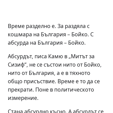
Време разделно е. За раздяла с
кошмара на България – Бойко. С
абсурда на България – Бойко.
Абсурдът, писа Камю в „Митът за
Сизиф“, не се състои нито от Бойко,
нито от България, а е в тяхното
общо присъствие. Време е то да се
прекрати. Поне в политическото
измерение.
Стана абсурдно късно. А абсурдът се