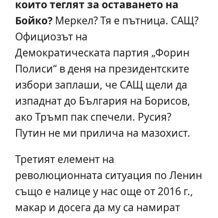
които теглят за оставането на
Бойко?
Меркел? Тя е пътница. САЩ?
Официозът на
Демократическата партия „Форин
Полиси“ в деня на президентските
избори заплаши, че САЩ щели да
изпаднат до България на Борисов,
ако Тръмп пак спечели. Русия?
Путин не ми прилича на мазохист.
Третият елемент на
революционната ситуация по Ленин
също е налице у нас още от 2016 г.,
макар и досега да му са намират