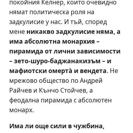
покойния Келнер, които очевидно
нямат политическа роля на
задкулисие у нас. И тъй, според
мене
никакво задкулисие няма, а
има абсолютна монархия –
пирамида от лични зависимости
– зето-шуро-баджанакизъм – и
мафиотски омертà и вендета
. Не
мрежово общество по Андрей
Райчев и Кънчо Стойчев, а
феодална пирамида с абсолютен
монарх.
Има ли още сили в чужбина,