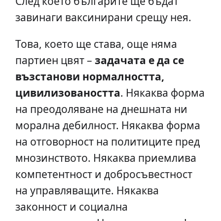
След което българите ще бъдат
завинаги ваксинирани срещу нея.
Това, което ще става, още няма
партиен цвят –
задачата е да се
възстанови нормалността,
цивилизоваността
. Някаква форма
на преодоляване на днешната ни
морална дебилност. Някаква форма
на отговорност на политиците пред
мнозинството. Някаква приемлива
компетентност и добросъвестност
на управляващите. Някаква
законност и социална