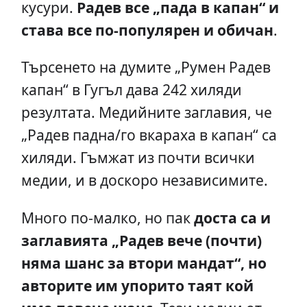
кусури.
Радев все „пада в капан“ и
става все по-популярен и обичан
.
Търсенето на думите „Румен Радев
капан“ в Гугъл дава 242 хиляди
резултата. Медийните заглавия, че
„Радев падна/го вкараха в капан“ са
хиляди. Гъмжат из почти всички
медии, и в доскоро независимите.
Много по-малко, но пак
доста са и
заглавията „Радев вече (почти)
няма шанс за втори мандат“, но
авторите им упорито таят кой