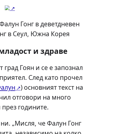
алун Гонг в деветдневен
нг в Сеул, Южна Корея
 младост и здраве
т град Гоян и се е запознал
 приятел. След като прочел
Фалун
) основният текст на
учил отговори на много
 през годините.
ини. „Мисля, че Фалун Гонг
пита, независимо на колко