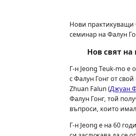
Нови практикуващи Ф
семинар на Фалун Го
Нов свят на
Г-н Jeong Teuk-mo е о
с Фалун Гонг от свой
Zhuan Falun (
Джуан 
Фалун Гонг, той пол
въпроси, които имал
Г-н Jeong е на 60 год
си заслужава да се о