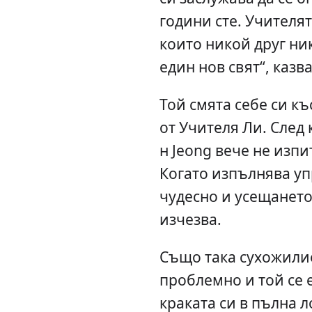
години сте. Учителя
които никой друг ник
един нов свят“, казва
Той смята себе си къ
от Учителя Ли. След 
н Jeong вече не изп
Когато изпълнява уп
чудесно и усещането
изчезва.
Също така сухожилие
проблемно и той се е
краката си в пълна л