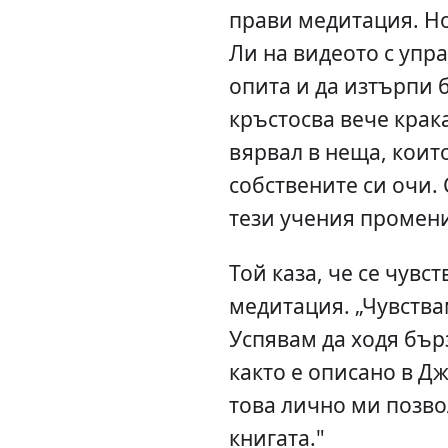
прави медитация. Но
Ли на видеото с упр
опита и да изтърпи 
кръстосва вече крака
вярвал в неща, коит
собствените си очи. 
тези учения промен
Той каза, че се чувс
медитация. „Чувствам
Успявам да ходя бърз
както е описано в Д
това лично ми позво
книгата."