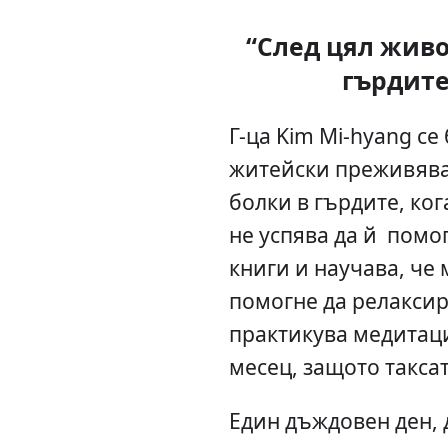
“След цял живо
гърдите
Г-ца Kim Mi-hyang се
житейски преживяван
болки в гърдите, ког
не успява да й помо
книги и научава, че
помогне да релаксира
практикува медитаци
месец, защото такса
Един дъждовен ден, 