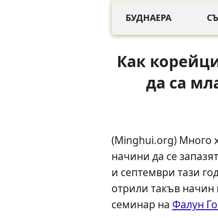
БУДНАЕРА
С
Как корейц
да са мл
(Minghui.org) Много
начини да се запазя
и септември тази го
отрили такъв начин 
семинар на
Фалун Го