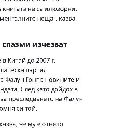
в книгата не са илюзорни.
аменталните неща“, казва
 спазми изчезват
е в Китай до 2007 г.
тическа партия
а Фалун Гонг в новините и
ндата. След като дойдох в
за преследването на Фалун
помня си той.
казва, че му е отнело