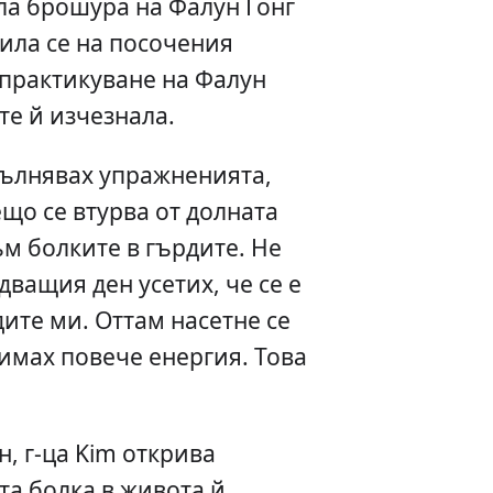
ла брошура на Фалун Гонг
дила се на посочения
 практикуване на Фалун
те й изчезнала.
зпълнявах упражненията,
ещо се втурва от долната
ъм болките в гърдите. Не
едващия ден усетих, че се е
дите ми. Оттам насетне се
 имах повече енергия. Това
"
, г-ца Kim открива
та болка в живота й.