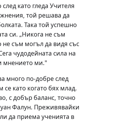
 след като гледа Учителя
ажнения, той решава да
болката. Така той успешно
та си. „Никога не съм
о не съм могъл да видя със
Сега чудодейната сила на
и мнението ми."
тва много по-добре след
 се като когато бях млад.
о, с добър баланс, точно
жуан Фалун. Преживявайки
ли да приема ученията в