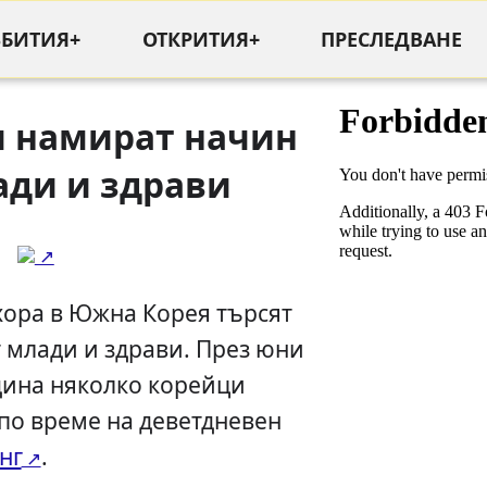
ЪБИТИЯ+
ОТКРИТИЯ+
ПРЕСЛЕДВАНЕ
и намират начин
ади и здрави
 хора в Южна Корея търсят
т млади и здрави. През юни
дина няколко корейци
по време на деветдневен
нг
.