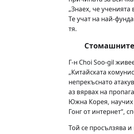
„Знаех, че ученията 
Те учат на най-фунд
тя.
Стомашните
Г-н Choi Soo-gil живе
„Китайската комунис
непрекъснато атакув
аз вярвах на пропага
Южна Корея, научих 
Гонг от интернет“, с
Той се просълзява и 