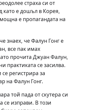
реодолее страха си от
д като е дошъл в Корея,
 мощна е пропагандата на
че знаех, че Фалун Гонг е
н, все пак имах
като прочита Джуан Фалун,
чи практиката се засилва.
 се регистрира за
р на Фалун Гонг.
ара той пада от скутера си
а се изправи. В този