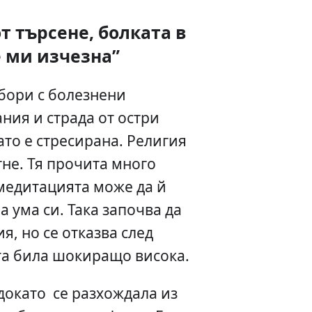
т търсене, болката в
 ми изчезна”
 бори с болезнени
ия и страда от остри
ато е стресирана. Религия
гне. Тя прочита много
 медитацията може да й
 ума си. Така започва да
я, но се отказва след
та била шокиращо висока.
докато се разхождала из