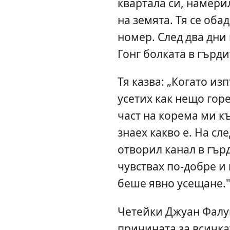
квартала си, намери
на земята. Тя се оба
номер. След два дни
Гонг болката в гърди
Тя казва: „Когато и
усетих как нещо гор
част на корема ми к
знаех какво е. На сл
отворил канал в гър
чувствах по-добре и
беше явно усещане.
Четейки Джуан Фалун
причината за всичка