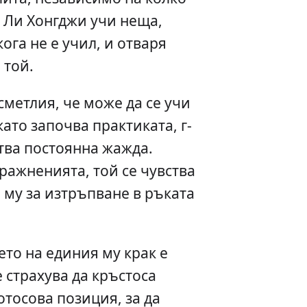
т Ли Хонгджи учи неща,
ога не е учил, и отваря
 той.
сметлия, че може да се учи
като започва практиката, г-
итва постоянна жажда.
ражненията, той се чувства
 му за изтръпване в ръката
то на единия му крак е
 страхува да кръстоса
отосова позиция, за да