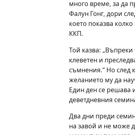
много време, за да п
Фалун Гонг, дори сле
което показва колко
ККП.
Той казва: „Въпреки 
клеветен и преследва
съмнения.“ Но след 
желанието му да нау
Един ден се решава и
деветдневния семина
Два дни преди семин
на завой и не може д