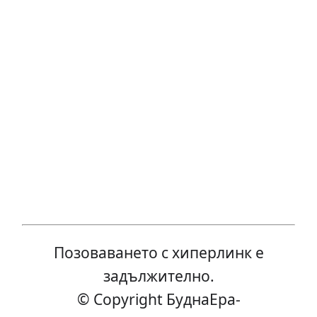
Позоваването с хиперлинк е
задължително.
© Copyright БуднаEра-