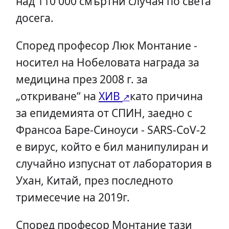
над 110 000 смъртни случая по света
досега.
Според професор Люк Монтание -
носител на Нобеловата награда за
медицина през 2008 г. за
„откриване“ на
ХИВ
като причина
за епидемията от СПИН, заедно с
Франсоа Баре-Синоуси - SARS-CoV-2
е вирус, който е бил манипулиран и
случайно изпуснат от лаборатория в
Ухан, Китай, през последното
тримесечие на 2019г.
Според професор Монтание тази