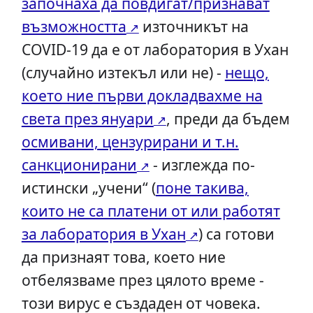
започнаха да повдигат/признават
възможността
източникът на
COVID-19 да е от лаборатория в Ухан
(случайно изтекъл или не) -
нещо,
което ние първи докладвахме на
света през януари
, преди да бъдем
осмивани, цензурирани и т.н.
санкционирани
- изглежда по-
истински „учени“ (
поне такива,
които не са платени от или работят
за лаборатория в Ухан
) са готови
да признаят това, което ние
отбелязваме през цялото време -
този вирус е създаден от човека.