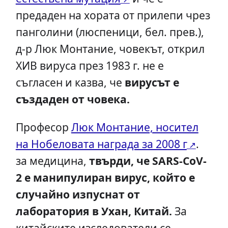
предаден на хората от прилепи чрез
панголини (люспеници, бел. прев.),
д-р Люк Монтание, човекът, открил
ХИВ вируса през 1983 г. не е
съгласен и казва, че
вирусът е
създаден от човека.
Професор
Люк Монтание, носител
на Нобеловата награда за 2008 г
.
за медицина,
твърди, че SARS-CoV-
2 е манипулиран вирус, който е
случайно изпуснат от
лаборатория в Ухан, Китай.
За
китайските изследователи се