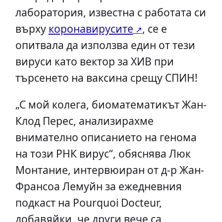
лаборатория, известна с работата си
върху
коронавирусите
, се е
опитвала да използва един от тези
вируси като вектор за ХИВ при
търсенето на ваксина срещу СПИН!
„С мой колега, биоматематикът Жан-
Клод Перес, анализирахме
внимателно описанието на генома
на този РНК вирус“, обяснява Люк
Монтание, интервюиран от д-р Жан-
Франсоа Лемуйн за ежедневния
подкаст на Pourquoi Docteur,
добавяйки, че други вече са