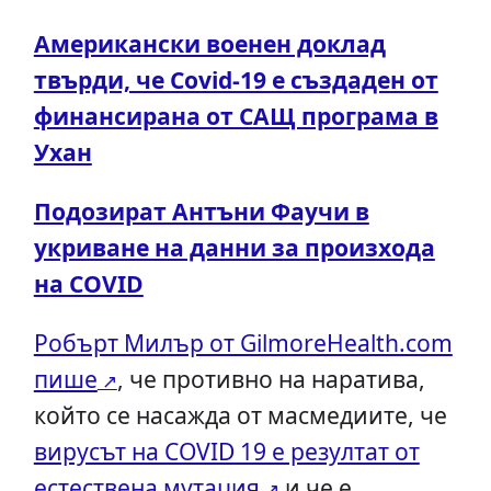
Американски военен доклад
твърди, че Covid-19 е създаден от
финансирана от САЩ програма в
Ухан
Подозират Антъни Фаучи в
укриване на данни за произхода
на COVID
Робърт Милър от GilmoreHealth.com
пише
, че противно на наратива,
който се насажда от масмедиите, че
вирусът на COVID 19 е резултат от
естествена мутация
и че е