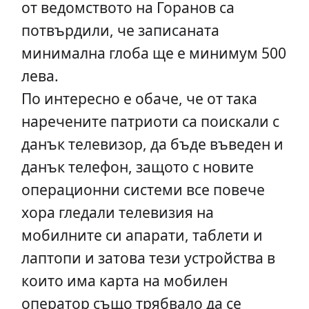
от ведомството на Горанов са
потвърдили, че записаната
минимална глоба ще е минимум 500
лева.
По интересно е обаче, че от така
наречените патриоти са поискали с
данък телевизор, да бъде въведен и
данък телефон, защото с новите
операционни системи все повече
хора гледали телевизия на
мобилните си апарати, таблети и
лаптопи и затова тези устройства в
които има карта на мобилен
оператор също трябвало да се