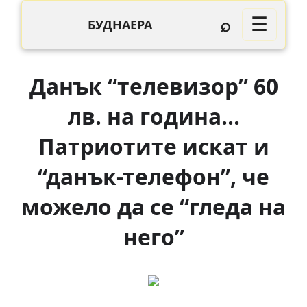
⌕
☰
БУДНАЕРА
Данък “телевизор” 60
лв. на година…
Патриотите искат и
“данък-телефон”, че
можело да се “гледа на
него”