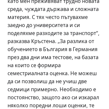
като мен преживяват трудно новата
среда, чуждата държава и сложната
материя. С тях често пътувахме
заедно до университета и си
поделяхме разходите за транспорт“,
разказва Кръстена. „За разлика от
обучението в България в Германия
през два дни има тестове, на базата
на които се формира
семестриалната оценка. Не можеш
да си позволиш да не учиш две
седмици примерно. Необходимо е
постоянство, защото ако си изкарал
няколко поредни лоши оценки, те