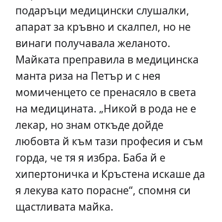
подаръци медицински слушалки,
апарат за кръвно и скалпел, но не
винаги получавала желаното.
Майката преправила в медицинска
манта риза на Петър и с нея
момиченцето се пренасяло в света
на медицината. „Никой в рода не е
лекар, но знам откъде дойде
любовта й към тази професия и съм
горда, че тя я избра. Баба й е
хипертоничка и Кръстена искаше да
я лекува като порасне“, спомня си
щастливата майка.