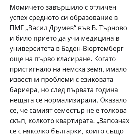
Момичето завършило с отличен
успех средното си образование в
ПМГ „Васил Друмев“ във В. Търново
и било прието да учи медицина в
университета в Баден-Вюртемберг
още на първо класиране. Когато
пристигнало на немска земя, имало
известни проблеми с езиковата
бариера, но след първата година
нещата се нормализирали. Оказало
се, че самият семестър не е толкова
скъп, колкото квартирата. „Запознах
се с няколко българки, които също