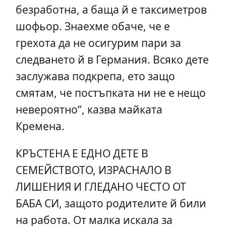
безработна, а баща й е таксиметров
шофьор. Знаехме обаче, че е
грехота да не осигурим пари за
следването й в Германия. Всяко дете
заслужава подкрепа, ето защо
смятам, че постъпката ни не е нещо
невероятно“, казва майката
Кремена.
КРЪСТЕНА Е ЕДНО ДЕТЕ В
СЕМЕЙСТВОТО, ИЗРАСНАЛО В
ЛИШЕНИЯ И ГЛЕДАНО ЧЕСТО ОТ
БАБА СИ, защото родителите й били
на работа. От малка искала за