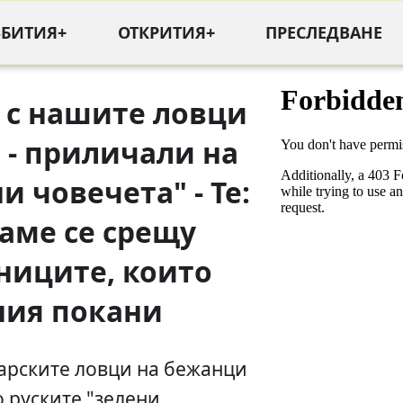
ЪБИТИЯ+
ОТКРИТИЯ+
ПРЕСЛЕДВАНЕ
е с нашите ловци
 - приличали на
и човечета" - Те:
аме се срещу
ниците, които
ния покани
арските ловци на бежанци
о руските "зелени