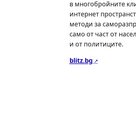
в многобройните кл
интернет пространст
методи за саморазпр
само от част от насе
и от политиците.
blitz.bg