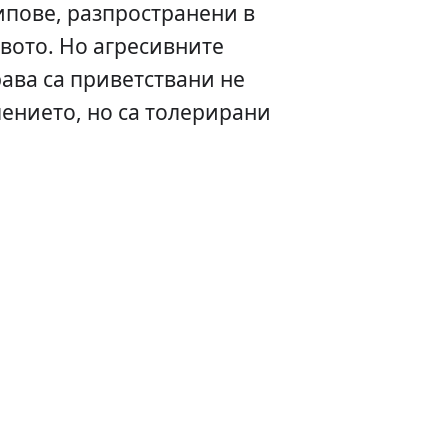
ипове, разпространени в
вото. Но агресивните
ава са приветствани не
лението, но са толерирани