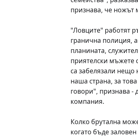
признава, че ножът м
"Ловците" работят ръ
гранична полиция, а 
планината, служител
приятелски мъжете с
са забелязали нещо 
наша страна, за това
говори", признава -
компания.
Колко брутална може
когато бъде заловен