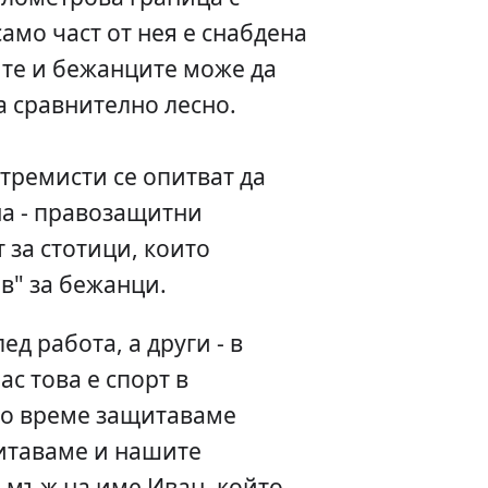
само част от нея е снабдена
ите и бежанците може да
а сравнително лесно.
стремисти се опитват да
а - правозащитни
 за стотици, които
в" за бежанци.
ед работа, а други - в
ас това е спорт в
то време защитаваме
итаваме и нашите
а мъж на име Иван, който