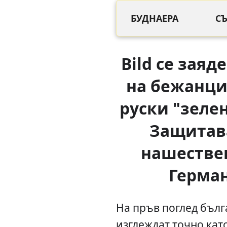
БУДНАЕРА
С
Bild се заяд
на бежанци
руски "зелен
Защитав
нашестве
Герма
На пръв поглед бълг
изглеждат точно кат