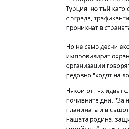
Турция, но тъй като 
с ограда, трафикант
проникнат в странат
Но не само десни ек
импровизират охран
организации говорят
редовно "ходят на ло
Някои от тях идват сл
почивните дни. "За н
планината и в също
нашата родина, защ
семейства", разказв