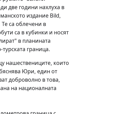
еди две години нахлуха в
манското издание Bild,
 Те са облечени в
бути са в кубинки и носят
улират" в планината
-турската граница.
щу нашествениците, които
бяснява Юри, един от
ват доброволно в това,
рана на националната
илометрова граница с