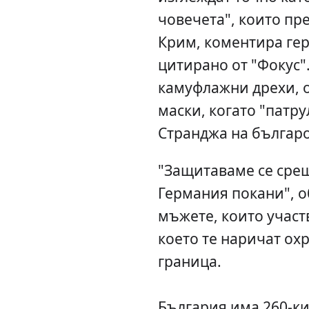
човечета", които пр
Крим, коментира гер
цитирано от "Фокус".
камуфлажни дрехи, о
маски, когато "патр
Странджа на българо
"Защитаваме се сре
Германия покани", о
мъжете, които участ
което те наричат ох
граница.
България има 260-к