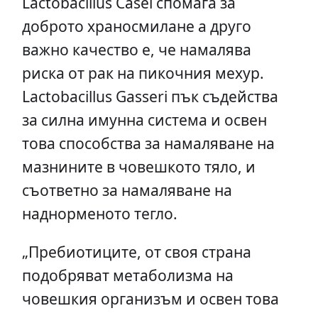
Lactobacillus Casеi спомага за
доброто храносмилане а друго
важно качество е, че намалява
риска от рак на пикочния мехур.
Lactobacillus Gasseri пък съдейства
за силна имунна система и освен
това способства за намаляване на
мазнините в човешкото тяло, и
съответно за намаляване на
наднорменото тегло.
„Пребиотиците, от своя страна
подобряват метаболизма на
човешкия организъм и освен това