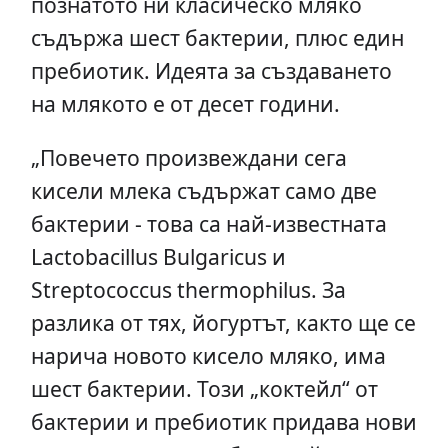
познатото ни класическо мляко
съдържа шест бактерии, плюс един
пребиотик. Идеята за създаването
на млякото е от десет години.
„Повечето произвеждани сега
кисели млека съдържат само две
бактерии - това са най-известната
Lactobacillus Bulgaricus и
Streptococcus thermophilus. За
разлика от тях, йогуртът, както ще се
нарича новото кисело мляко, има
шест бактерии. Този „коктейл“ от
бактерии и пребиотик придава нови