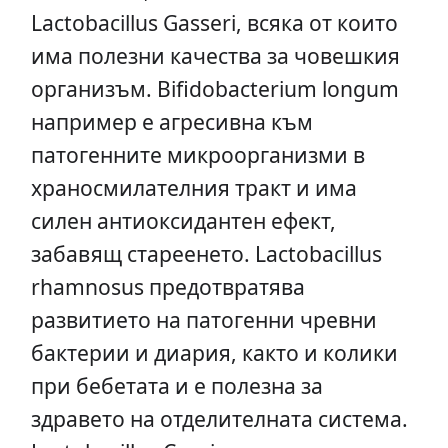
Lactobacillus Gasseri, всяка от които
има полезни качества за човешкия
организъм. Bifidobacterium longum
например е агресивна към
патогенните микроорганизми в
храносмилателния тракт и има
силен антиоксидантен ефект,
забавящ стареенето. Lactobacillus
rhamnosus предотвратява
развитието на патогенни чревни
бактерии и диария, както и колики
при бебетата и е полезна за
здравето на отделителната система.