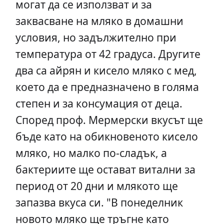
могат да се използват и за
заквасване на мляко в домашни
условия, но задължително при
температура от 42 градуса. Другите
два са айрян и кисело мляко с мед,
което да е предназначено в голяма
степен и за консумация от деца.
Според проф. Мермерски вкусът ще
бъде като на обикновеното кисело
мляко, но малко по-сладък, а
бактериите ще остават витални за
период от 20 дни и млякото ще
запазва вкуса си. "В понеделник
новото мляко ще тръгне като