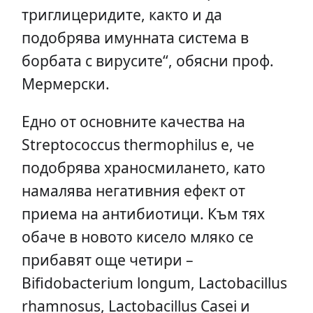
триглицеридите, както и да
подобрява имунната система в
борбата с вирусите“, обясни проф.
Мермерски.
Едно от основните качества на
Streptococcus thermophilus е, че
подобрява храносмилането, като
намалява негативния ефект от
приема на антибиотици. Към тях
обаче в новото кисело мляко се
прибавят още четири –
Bifidobacterium longum, Lactobacillus
rhamnosus, Lactobacillus Casеi и