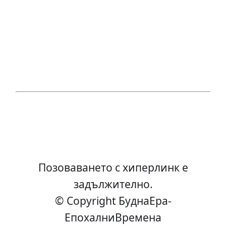
Позоваването с хиперлинк е
задължително.
© Copyright БуднаEра-
ЕпохалниВремена