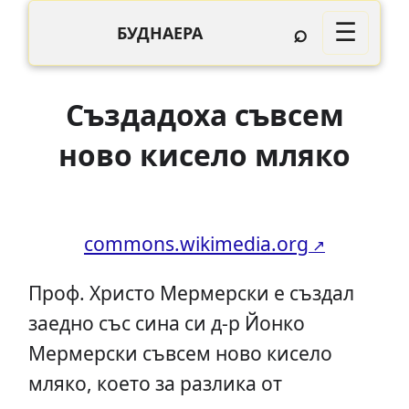
⌕
☰
БУДНАЕРА
Създадоха съвсем
ново кисело мляко
commons.wikimedia.org
Проф. Христо Мермерски е създал
заедно със сина си д-р Йонко
Мермерски съвсем ново кисело
мляко, което за разлика от