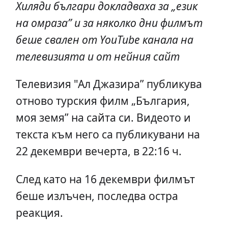
Хиляди българи докладваха за „език
на омраза” и за няколко дни филмът
беше свален от YouTube канала на
телевизията и от нейния сайт
Телевизия "Ал Джазира” публикува
отново турския филм „България,
моя земя” на сайта си. Видеото и
текста към него са публикувани на
22 декември вечерта, в 22:16 ч.
След като на 16 декември филмът
беше излъчен, последва остра
реакция.