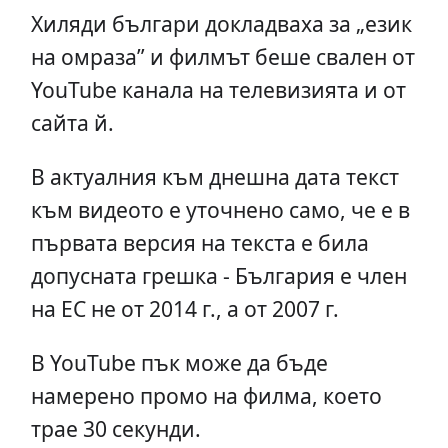
Хиляди българи докладваха за „език
на омраза” и филмът беше свален от
YouTube канала на телевизията и от
сайта й.
В актуалния към днешна дата текст
към видеото е уточнено само, че е в
първата версия на текста е била
допусната грешка - България е член
на ЕС не от 2014 г., а от 2007 г.
В YouTube пък може да бъде
намерено промо на филма, което
трае 30 секунди.