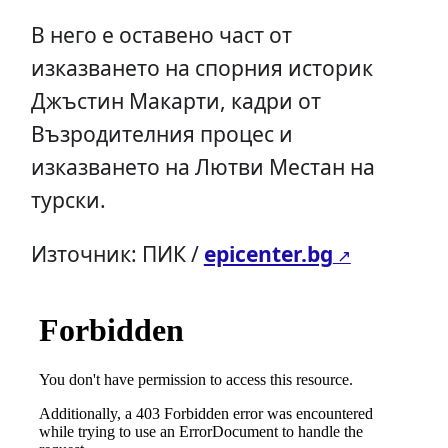
В него е оставено част от
изказването на спорния историк
Джъстин Макарти, кадри от
Възродителния процес и
изказването на Лютви Местан на
турски.
Източник: ПИК /
epicenter.bg