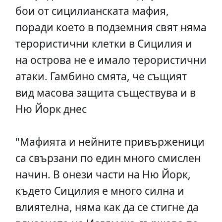
бои от сицилианската мафия,
поради което в подземния свят няма
терористични клетки в Сицилия и
на острова не е имало терористични
атаки. Гамбино смята, че същият
вид масова защита съществува и в
Ню Йорк днес
"Мафията и нейните привърженици
са свързани по един много смислен
начин. В онези части на Ню Йорк,
където Сицилия е много силна и
влиятелна, няма как да се стигне да