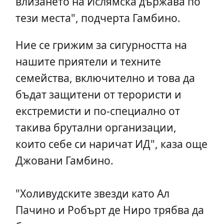
влизането на Ислямска държава по
тези места", подчерта Гамбино.
Ние се грижим за сигурността на
нашите приятели и техните
семейства, включително и това да
бъдат защитени от терористи и
екстремисти и по-специално от
такива брутални организации,
които себе си наричат ИД", каза още
Джовани Гамбино.
"Холивудските звезди като Ал
Пачино и Робърт де Ниро трябва да