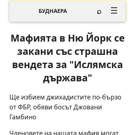
⌕
☰
БУДНАЕРА
Мафията в Ню Йорк се
закани със страшна
вендета за "Ислямска
държава"
Ще избием джихадистите по-бързо
от ФБР, обяви босът Джовани
Гамбино
Членовете на нашата мафия могат