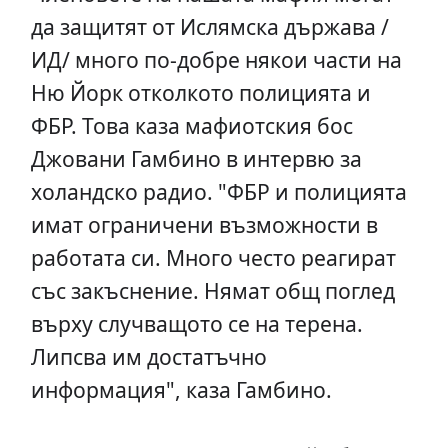
да защитят от Ислямска държава /
ИД/ много по-добре някои части на
Ню Йорк отколкото полицията и
ФБР. Това каза мафиотския бос
Джовани Гамбино в интервю за
холандско радио. "ФБР и полицията
имат ограничени възможности в
работата си. Много често реагират
със закъснение. Нямат общ поглед
върху случващото се на терена.
Липсва им достатъчно
информация", каза Гамбино.