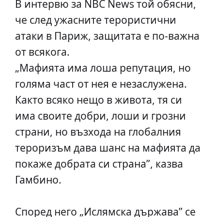
В интервю за NBC News той обясни,
че след ужасните терористични
атаки в Париж, защитата е по-важна
от всякога.
„Мафията има лоша репутация, но
голяма част от нея е незаслужена.
Както всяко нещо в живота, тя си
има своите добри, лоши и грозни
страни, но възхода на глобалния
тероризъм дава шанс на мафията да
покаже добрата си страна”, казва
Гамбино.
Според него „Ислямска държава” се