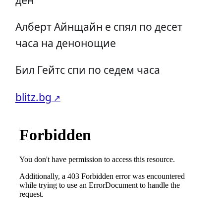
Алберт Айнщайн е спял по десет
часа на денонощие
Бил Гейтс спи по седем часа
blitz.bg