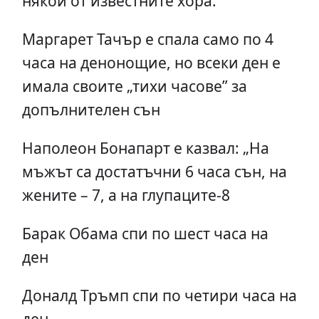
някои от известните хора:
Маргарет Тачър е спала само по 4
часа на денонощие, но всеки ден е
имала своите „тихи часове” за
допълнителен сън
Наполеон Бонапарт е казвал: „На
мъжът са достатъчни 6 часа сън, на
жените – 7, а на глупаците-8
Барак Обама спи по шест часа на
ден
Доналд Тръмп спи по четири часа на
ден