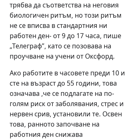
трябва да съответства на неговия
биологичен ритъм, но този ритъм
не се вписва в стандартния ни
работен ден- от 9 до 17 часа, пише
„Телеграф”, като се позовава на
проучване на учени от Оксфорд.
Ако работите в часовете преди 10 и
сте на възраст до 55 години, това
означава ,че се подлагате на по-
голям риск от заболявания, стрес и
нервен срив, установили те. Освен
това, ранното започване на
работния ден снижава