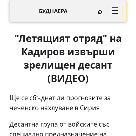
⌕
☰
БУДНАЕРА
"Летящият отряд" на
Кадиров извърши
зрелищен десант
(ВИДЕО)
Ще се сбъднат ли прогнозите за
чеченско нахлуване в Сирия
Десантна група от войските със
специално предназначение на