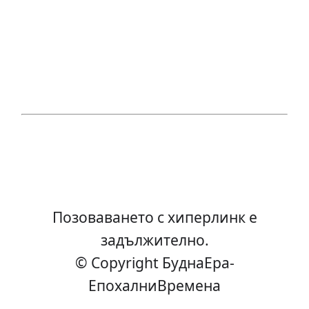
Позоваването с хиперлинк е
задължително.
© Copyright БуднаEра-
ЕпохалниВремена