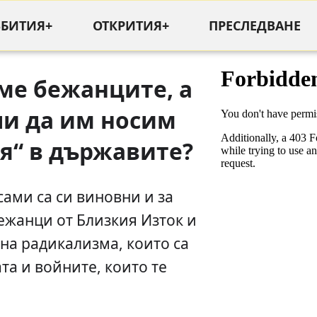
ЪБИТИЯ+
ОТКРИТИЯ+
ПРЕСЛЕДВАНЕ
ме бежанците, а
ли да им носим
я“ в държавите?
ами са си виновни и за
ежанци от Близкия Изток и
 на радикализма, които са
та и войните, които те