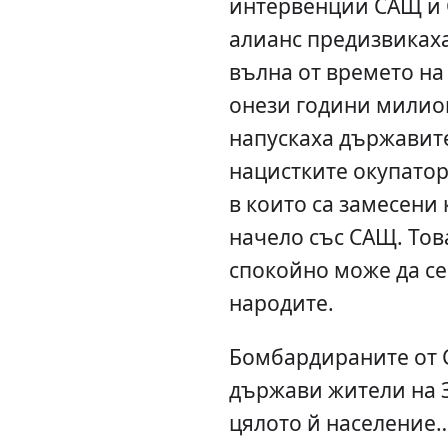
интервенции САЩ и 
алианс предизвиках
вълна от времето на
онези години милион
напускаха държавите 
нацистките окупатори
в които са замесени
начело със САЩ. Тов
спокойно може да се
народите.
Бомбардираните от 
държави жители на З
цялото й население