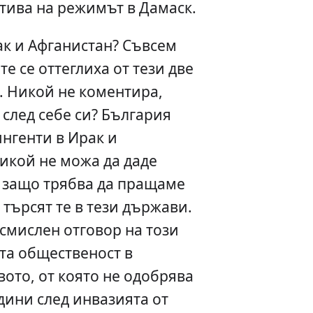
тива на режимът в Дамаск.
рак и Афганистан? Съвсем
е се оттеглиха от тези две
 Никой не коментира,
 след себе си? България
ингенти в Ирак и
икой не можа да даде
 защо трябва да пращаме
 търсят те в тези държави.
смислен отговор на този
та общественост в
ото, от която не одобрява
дини след инвазията от