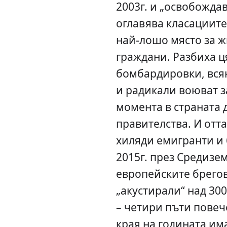
2003г. и „освобожда
оглавява класациите,
най-лошо място за ж
граждани. Разбиха ц
бомбардировки, вся
и радикали воюват за
момента в страната 
правителства. И отт
хиляди емигранти и 
2015г. през Средизе
европейските брегов
„акустирали“ над 30
– четири пъти повече
края на годината им