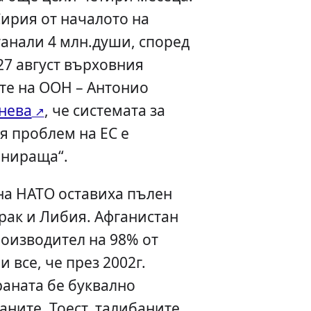
ирия от началото на
танали 4 млн.души, според
27 август върховния
те на ООН – Антонио
нева
, че системата за
я проблем на ЕС е
онираща“.
 на НАТО оставиха пълен
Ирак и Либия. Афганистан
роизводител на 98% от
 все, че през 2002г.
раната бе буквално
ните. Тоест, талибаните,