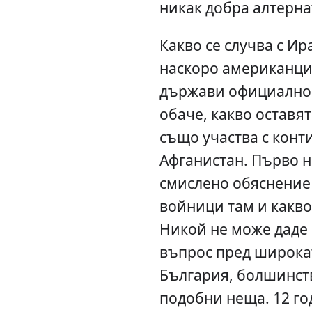
никак добра алтерна
Какво се случва с И
наскоро американцит
държави официално.
обаче, какво оставят
също участва с конт
Афганистан. Първо н
смислено обяснение
войници там и какво
Никой не може даде 
въпрос пред широка
България, болшинств
подобни неща. 12 го