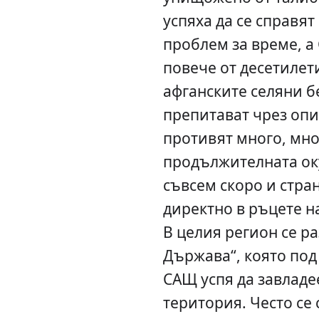
успяха да се справят
проблем за време, а
повече от десетилети
афганските селяни б
препитават чрез опиу
противят много, мн
продължителната ок
съвсем скоро и стра
директно в ръцете н
В целия регион се р
Държава“, която под
САЩ успя да завладе
територия. Често се