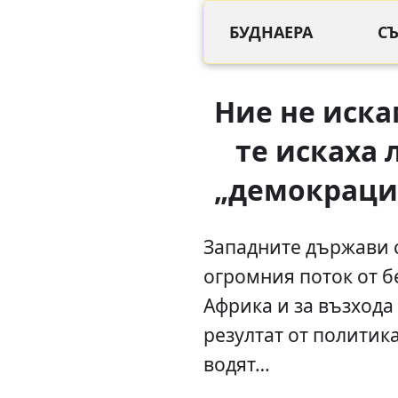
БУДНАЕРА
С
Ние не иска
те искаха 
„демокраци
Западните държави с
огромния поток от б
Африка и за възхода
резултат от политика
водят…