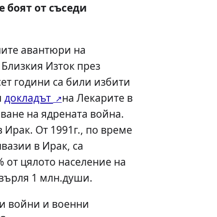
е боят от съседи
ните авантюри на
Близкия Изток през
ет години са били избити
и
докладът
на Лекарите в
яване на ядрената война.
 Ирак. От 1991г., по време
вазии в Ирак, са
% от цялото население на
хвърля 1 млн.души.
и войни и военни