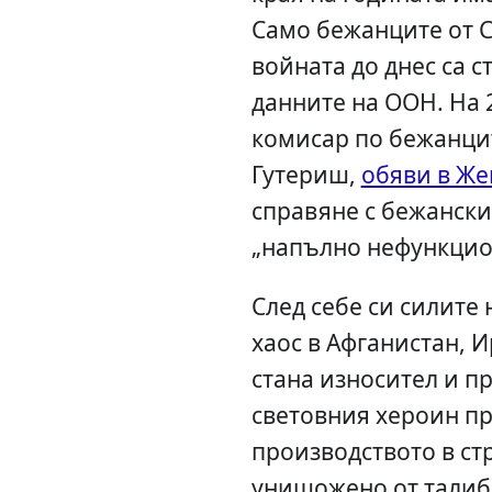
Само бежанците от С
войната до днес са с
данните на ООН. На 
комисар по бежанци
Гутериш,
обяви в Же
справяне с бежански
„напълно нефункци
След себе си силите
хаос в Афганистан, 
стана износител и п
световния хероин при
производството в ст
унищожено от талиба