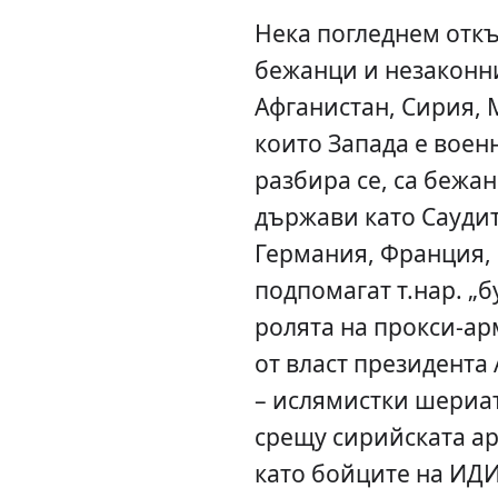
Нека погледнем откъ
бежанци и незаконн
Афганистан, Сирия, М
които Запада е воен
разбира се, са бежан
държави като Саудит
Германия, Франция,
подпомагат т.нар. „б
ролята на прокси-арм
от власт президента 
– ислямистки шериат 
срещу сирийската ар
като бойците на ИДИ