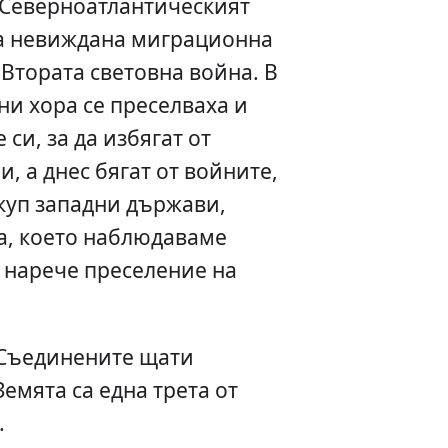
Северноатлантическият
а невиждана миграционна
 Втората световна война. В
и хора се преселваха и
си, за да избягат от
, а днес бягат от войните,
 куп западни държави,
а, което наблюдаваме
 нарече преселение на
Съединените щати
емята са една трета от
…