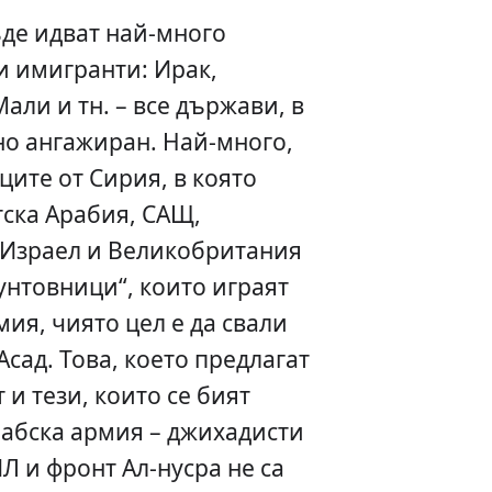
де идват най-много
и имигранти: Ирак,
али и тн. – все държави, в
но ангажиран. Най-много,
ците от Сирия, в която
ска Арабия, САЩ,
 Израел и Великобритания
унтовници“, които играят
ия, чиято цел е да свали
Асад. Това, което предлагат
и тези, които се бият
абска армия – джихадисти
Л и фронт Ал-нусра не са