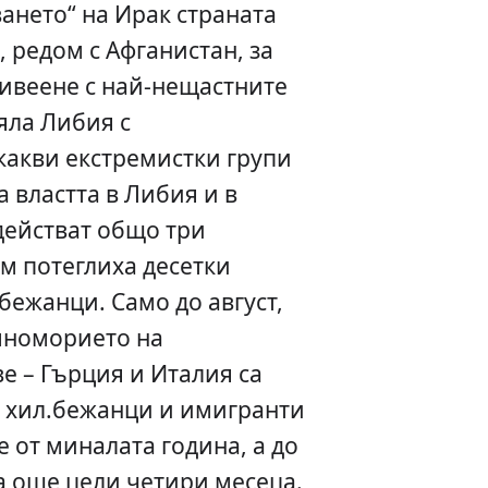
ването“ на Ирак страната
 редом с Афганистан, за
ивеене с най-нещастните
яла Либия с
какви екстремистки групи
 властта в Либия и в
действат общо три
ам потеглиха десетки
бежанци. Само до август,
мноморието на
е – Гърция и Италия са
0 хил.бежанци и имигранти
 от миналата година, а до
а още цели четири месеца.