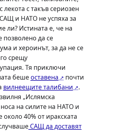
 с лекота с такъв сериозен
 САЩ и НАТО не успяха за
е ли? Истината е, че на
е позволено да се
ма и хероинът, за да не се
ого срещу
упация. Тя приключи
ната беше
оставена
почти
а
вилнеещите талибани
.
азвилня „Ислямска
 носа на силите на НАТО и
е около 40% от иракската
 случваше
САЩ да доставят