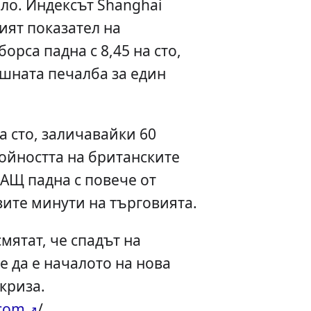
ло. Индексът Shanghai
ият показател на
орса падна с 8,45 на сто,
шната печалба за един
на сто, заличавайки 60
ойността на британските
САЩ падна с повече от
вите минути на търговията.
мятат, че спадът на
 да е началото на нова
криза.
.com
/