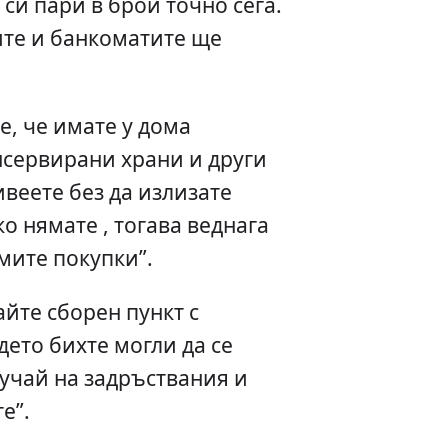
си пари в брой точно сега.
ите и банкоматите ще
е, че имате у дома
нсервирани храни и други
ивеете без да излизате
о нямате , тогава веднага
мите покупки”.
айте сборен пункт с
дето бихте могли да се
лучай на задръствания и
е”.