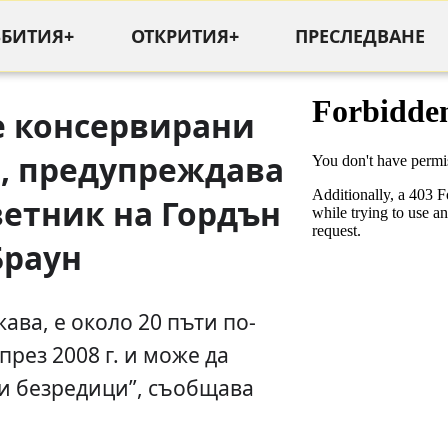
ЪБИТИЯ+
ОТКРИТИЯ+
ПРЕСЛЕДВАНЕ
е консервирани
а, предупреждава
етник на Гордън
Браун
ава, е около 20 пъти по-
рез 2008 г. и може да
и безредици”, съобщава