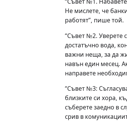
“Съвет №1. Набавете 
Не мислете, че банк
работят”, пише той.
“Съвет №2. Уверете с
достатъчно вода, ко
важни неща, за да ж
навън един месец. Ак
направете необходи
“Съвет №3: Съгласув
близките си хора, къ
съберете заедно в с
срив в комуникациит