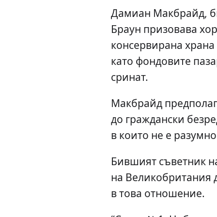
Дамиан Макбрайд, б
Браун призовава хора
консервирана храна 
като фондовите паза
сринат.
Макбрайд предполага
до граждански безре
в които не е разумно
Бившият съветник н
на Великобритания 
в това отношение.