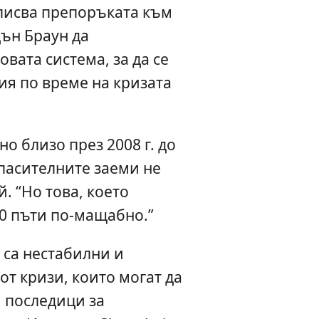
писва препоръката към
ън Браун да
вата система, за да се
ия по време на кризата
о близо през 2008 г. до
пасителните заеми не
й. “Но това, което
0 пъти по-мащабно.”
 са нестабилни и
от кризи, които могат да
 последици за