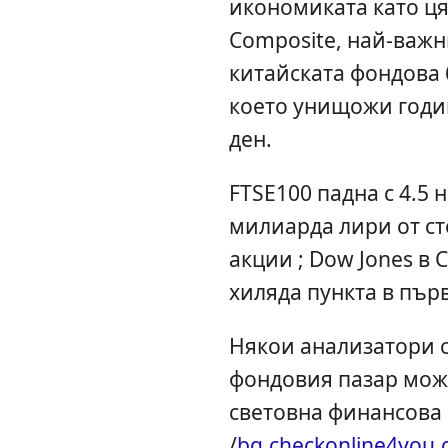
икономиката като ця
Composite, най-важн
китайската фондова б
което унищожи годи
ден.
FTSE100 падна с 4.5 
милиарда лири от ст
акции ; Dow Jones в 
хиляда пункта в пър
Някои анализатори с
фондовия пазар може
световна финансова 
/
bg.checkonline4you