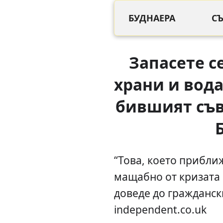
БУДНАЕРА
С
Запасете с
храни и вод
бившият съв
“Това, което приближ
мащабно от кризата п
доведе до гражданск
independent.co.uk