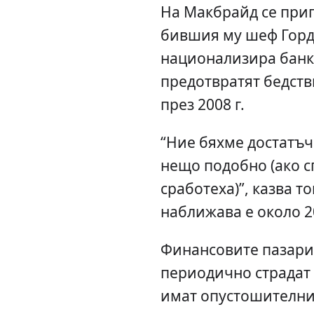
На Макбрайд се при
бившия му шеф Горд
национализира банко
предотвратят бедств
през 2008 г.
“Ние бяхме достатъчн
нещо подобно (ако с
сработеха)”, казва то
наближава е около 2
Финансовите пазари
периодично страдат 
имат опустошителни