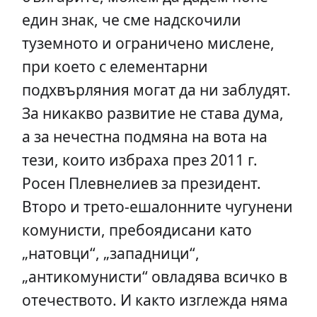
един знак, че сме надскочили
туземното и ограничено мислене,
при което с елементарни
подхвърляния могат да ни заблудят.
За никакво развитие не става дума,
а за нечестна подмяна на вота на
тези, които избраха през 2011 г.
Росен Плевнелиев за президент.
Второ и трето-ешалонните чугунени
комунисти, пребоядисани като
„натовци“, „западници“,
„антикомунисти“ овладява всичко в
отечеството. И както изглежда няма