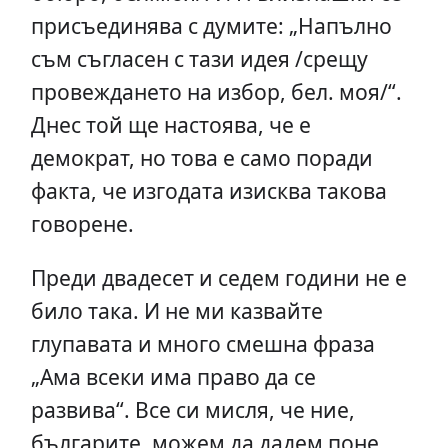
присъединява с думите: „Напълно
съм съгласен с тази идея /срещу
провеждането на избор, бел. моя/“.
Днес той ще настоява, че е
демократ, но това е само поради
факта, че изгодата изисква такова
говорене.
Преди двадесет и седем години не е
било така. И не ми казвайте
глупавата и много смешна фраза
„Ама всеки има право да се
развива“. Все си мисля, че ние,
българите, можем да дадем поне