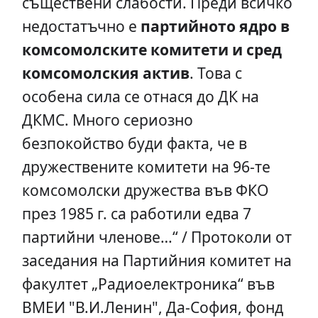
съществени слабости. Преди всичко
недостатъчно е
партийното ядро в
комсомолските комитети и сред
комсомолския актив
. Това с
особена сила се отнася до ДК на
ДКМС. Много сериозно
безпокойство буди факта, че в
дружествените комитети на 96-те
комсомолски дружества във ФКО
през 1985 г. са работили едва 7
партийни членове…“ / Протоколи от
заседания на Партийния комитет на
факултет „Радиоелектроника“ във
ВМЕИ "В.И.Ленин", Да-София, фонд