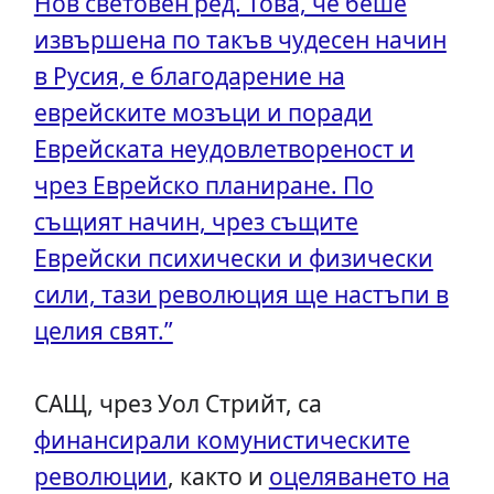
Нов световен ред. Това, че беше
извършена по такъв чудесен начин
в Русия, е благодарение на
еврейските мозъци и поради
Еврейската неудовлетвореност и
чрез Еврейско планиране. По
същият начин, чрез същите
Еврейски психически и физически
сили, тази революция ще настъпи в
целия свят.”
САЩ, чрез Уол Стрийт, са
финансирали комунистическите
революции
, както и
оцеляването на