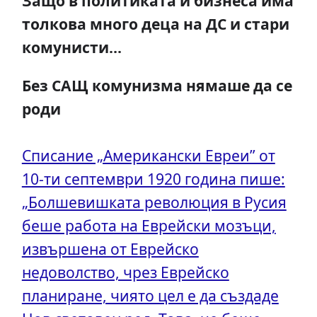
Защо в политиката и бизнеса има
толкова много деца на ДС и стари
комунисти…
Без САЩ комунизма нямаше да се
роди
Списание „Американски Евреи” от
10-ти септември 1920 година пише:
„Болшевишката революция в Русия
беше работа на Еврейски мозъци,
извършена от Еврейско
недоволство, чрез Еврейско
планиране, чиято цел е да създаде