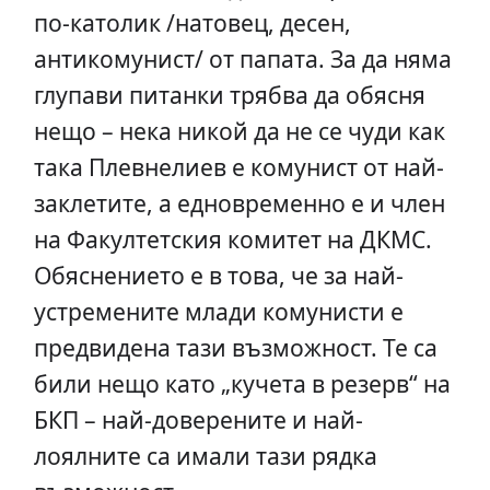
по-католик /натовец, десен,
антикомунист/ от папата. За да няма
глупави питанки трябва да обясня
нещо – нека никой да не се чуди как
така Плевнелиев е комунист от най-
заклетите, а едновременно е и член
на Факултетския комитет на ДКМС.
Обяснението е в това, че за най-
устремените млади комунисти е
предвидена тази възможност. Те са
били нещо като „кучета в резерв“ на
БКП – най-доверените и най-
лоялните са имали тази рядка