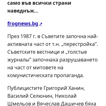
само във всички страни
наведнъж...
frognews.bg
През 1987 г. в Съветите започна най-
активната част от т.н. „перестройка“.
Съветските вестници и „толстые
журналы“ започнаха разрушаването
на част от митовете на
комунистическата пропаганда.
Публицистите Григорий Ханин,
Василий Селюнин, Николай
Шмельов и Вячеслав Дашичев бяха