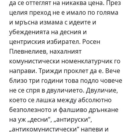
да се оттеглят на никаква цена. През
целия преход не е имало по голяма
и мръсна измама с идеите и
убежденията на десния и
центриския избирател. Росен
Плевнелиев, нахалният
комунистически номенклатурчик го
направи. Трижди проклет да е. Вече
близо три години това подло човече
не се спря в двуличието. Двуличие,
което се лашка между абсолютно
безполезното и фалшиво дрънкане
на уж „десни“, „антируски“,
„антикомунистически“ напеви и