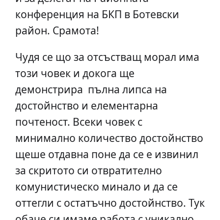
конференция на БКП в Ботевски
район. Срамота!
Чудя се що за отсъстващ морал има
този човек и докога ще
демонстрира пълна липса на
достойнство и елементарна
почтеност. Всеки човек с
минимално количество достойнство
щеше отдавна поне да се е извинил
за скритото си отвратително
комунистическо минало и да се
оттегли с остатъчно достойнство. Тук
обаче си имаме работа с уникално