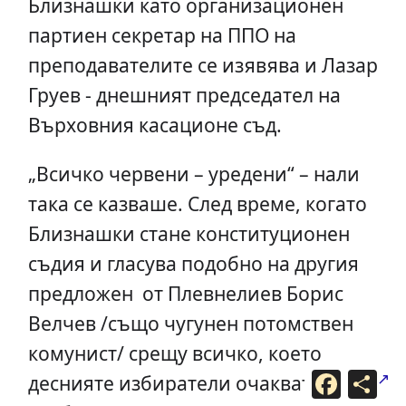
Близнашки като организационен
партиен секретар на ППО на
преподавателите се изявява и Лазар
Груев - днешният председател на
Върховния касационе съд.
„Всичко червени – уредени“ – нали
така се казваше. След време, когато
Близнашки стане конституционен
съдия и гласува подобно на другия
предложен от Плевнелиев Борис
Велчев /също чугунен потомствен
комунист/ срещу всичко, което
F
С
деснияте избиратели очакват, ще се
a
п
c
о