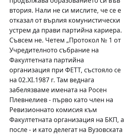
продължава образованието си във
втория. Нали не си мислите, че се е
отказал от върлия комунистически
устрем да прави партийна кариера.
Съвсем не. Четем „Протокол № 1 от
Учредителното събрание на
Факултетната партийна
организация при ФЕТТ, състояло се
на 02.XI.1987 г. Там веднага
забелязваме имената на Росен
Плевнелиев - първо като член на
Ревизионнато комисия към
Факултетната организация на БКП, а
после - и като делегат на Вузовската