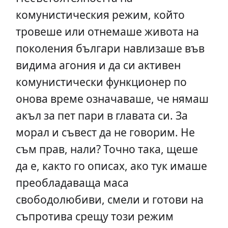
комунистическия режим, който
тровеше или отнемаше живота на
поколения българи навлизаше във
видима агония и да си активен
комунистически функционер по
онова време означаваше, че нямаш
акъл за пет пари в главата си. За
морал и съвест да не говорим. Не
съм прав, нали? Точно така, щеше
да е, както го описах, ако тук имаше
преобладаваща маса
свободолюбиви, смели и готови на
съпротива срещу този режим