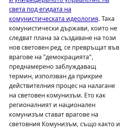
света под егидата на
комунистическата идеология
. Така
комунистически държави, които не
следват плана за създаване на този
нов световен ред, се превръщат във
врагове на "демокрацията",
преднамерено заблуждаващ
термин, използван да прикрие
действителния процес на налагане
на световен комунизъм. Ето как
регионалният и национален
комунизъм стават врагове на
световния Комунизъм, също както и