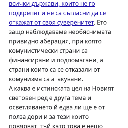
всички държави, които не го
подкрепят и не са съгласни да се
откажат от своя суверенитет
. Ето
защо наблюдаваме необяснимата
привидно аберация, при която
комунистически страни са
финансирани и подпомагани, а
страни които са се отказали от
комунизма са атакувани.
А каква е истинската цел на Новият
световен ред е друга тема и
осветляването й едва ли ще е от
полза дори и за тези които
повярват, тъй като това е нещо,