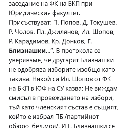
заседание на ФК на БКП при
Юридическия факултет.
Присъствуват: П. Попов, Д. Токушев,
Р. Чолов, Пл. Джилянов, Ил. Шопов,
Р. Карадимов, Кр. Донков,
Г.
Близнашки
…“. В протокола се
уверяваме, че другарят Близнашки
не одобрява изборите изобщо като
такива. Някой си Ил. Шопов от ФК
на БКП в ЮФ на СУ казва: Не виждам
смисъл в провеждането на избори,
тъй като членският състав е същият,
който е избрал ПБ /партийнот
обюро, бел.моя/. И Г. Близнашки се