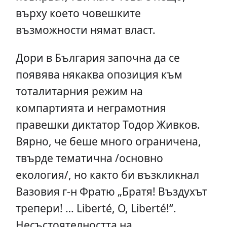
върху което човешките
възможности нямат власт.
Дори в България започна да се
появява някаква опозиция към
тоталитарния режим на
компартията и неграмотния
правешки диктатор Тодор Живков.
Вярно, че беше много ограничена,
твърде тематична /основно
екология/, но както би възкликнал
Вазовия г-н Фратю „Братя! Въздухът
трепери! … Liberté, О, Liberté!“.
Несъстоятелността на