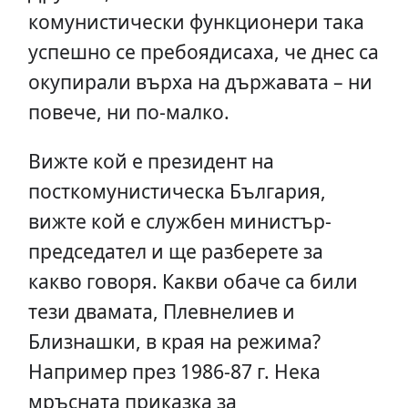
комунистически функционери така
успешно се пребоядисаха, че днес са
окупирали върха на държавата – ни
повече, ни по-малко.
Вижте кой е президент на
посткомунистическа България,
вижте кой е службен министър-
председател и ще разберете за
какво говоря. Какви обаче са били
тези двамата, Плевнелиев и
Близнашки, в края на режима?
Например през 1986-87 г. Нека
мръсната приказка за