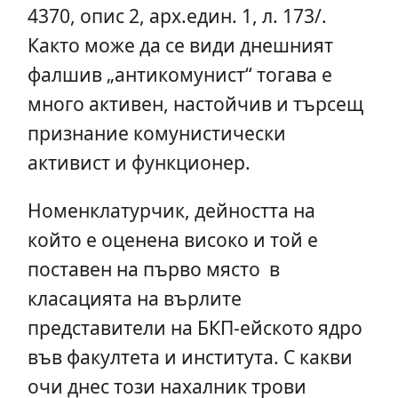
4370, опис 2, арх.един. 1, л. 173/.
Както може да се види днешният
фалшив „антикомунист“ тогава е
много активен, настойчив и търсещ
признание комунистически
активист и функционер.
Номенклатурчик, дейността на
който е оценена високо и той е
поставен на първо място в
класацията на върлите
представители на БКП-ейското ядро
във факултета и института. С какви
очи днес този нахалник трови