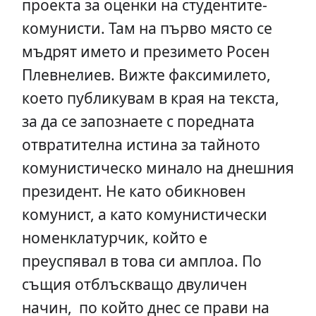
проекта за оценки на студентите-
комунисти. Там на първо място се
мъдрят името и презимето Росен
Плевнелиев. Вижте факсимилето,
което публикувам в края на текста,
за да се запознаете с поредната
отвратителна истина за тайното
комунистическо минало на днешния
президент. Не като обикновен
комунист, а като комунистически
номенклатурчик, който е
преуспявал в това си амплоа. По
същия отблъскващо двуличен
начин, по който днес се прави на