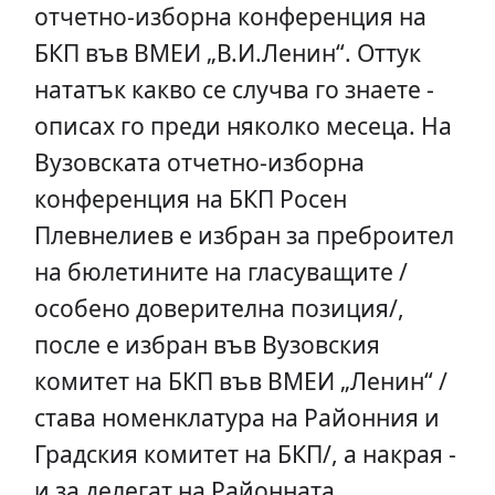
отчетно-изборна конференция на
БКП във ВМЕИ „В.И.Ленин“. Оттук
нататък какво се случва го знаете -
описах го преди няколко месеца. На
Вузовската отчетно-изборна
конференция на БКП Росен
Плевнелиев е избран за преброител
на бюлетините на гласуващите /
особено доверителна позиция/,
после е избран във Вузовския
комитет на БКП във ВМЕИ „Ленин“ /
става номенклатура на Районния и
Градския комитет на БКП/, а накрая -
и за делегат на Районната