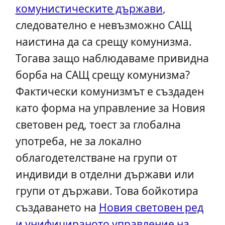
комунистическите държави
,
следователно е невъзможно САЩ
наистина да са срещу комунизма.
Тогава защо наблюдаваме привидна
борба на САЩ срещу комунизма?
Фактически комунизмът е създаден
като форма на управление за Новия
световен ред, тоест за глобална
употреба, не за локално
облагодетелстване на групи от
индивиди в отделни държави или
групи от държави. Това бойкотира
създаването на
Новия световен ред
и унифицираното управление на