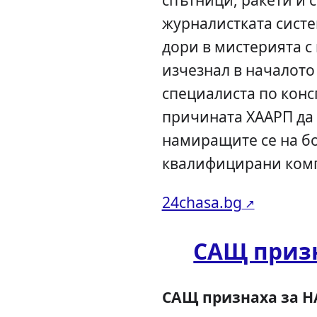
журналистката систе
дори в мистерията с
изчезнал в началото
специалиста по кон
причината ХААРП да 
намиращите се на бо
квалифицирани ком
24chasa.bg
САЩ призн
САЩ признаха за HA