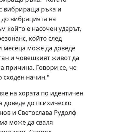
с вибрираща ръка и
 до вибрацията на
ъм който е насочен ударът,
резонанс, който след
и месеца може да доведе
рган и човешкият живот да
 причина. Говори се, че
о сходен начин."
яе на хората по идентичен
а доведе до психическо
нов и Светослава Рудолф
ема може да сваля
самолети. Според