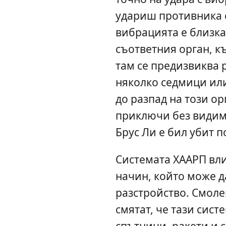
удариш противника 
вибрацията е близка
съответния орган, к
там се предизвиква 
няколко седмици ил
до разпад на този о
приключи без видима
Брус Ли е бил убит п
Системата ХААРП вли
начин, който може д
разстройство. Смоле
смятат, че тази сист
спътници, ракети и 