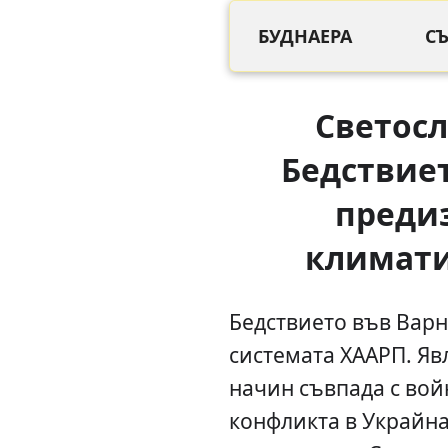
БУДНАЕРА
С
Светосл
Бедствиет
преди
климат
Бедствието във Варн
системата ХААРП. Яв
начин съвпада с вой
конфликта в Украйна