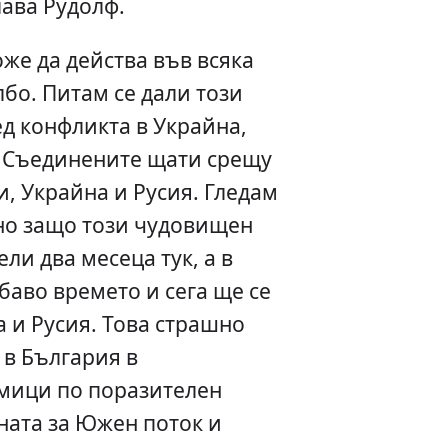
ава Рудолф.
же да действа във всяка
лбо. Питам се дали този
ед конфликта в Украйна,
т Съединените щати срещу
, Украйна и Русия. Гледам
сно защо този чудовищен
ли два месеца тук, а в
баво времето и сега ще се
 и Русия. Това страшно
 в България в
мици по поразителен
ната за Южен поток и