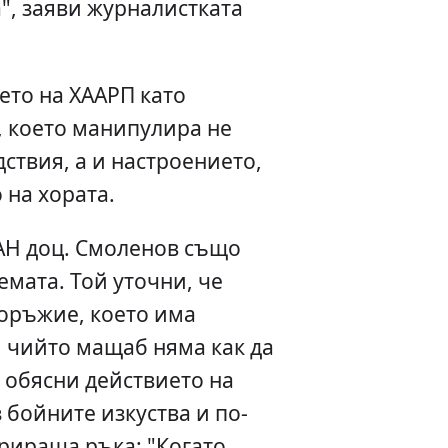
", заяви журналистката
ето на ХААРП като
 което манипулира не
ствия, а и настроението,
 на хората.
АН доц. Смоленов също
емата. Той уточни, че
оръжие, което има
 чийто мащаб няма как да
 обясни действието на
 бойните изкуства и по-
брираща ръка: "Когато