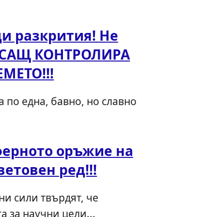
и разкрития! Не
а САЩ КОНТРОЛИРА
ЕМЕТО!!!
 по една, бавно, но славно
ерното оръжие на
ветовен ред!!!
и сили твърдят, че
 за научни цели...