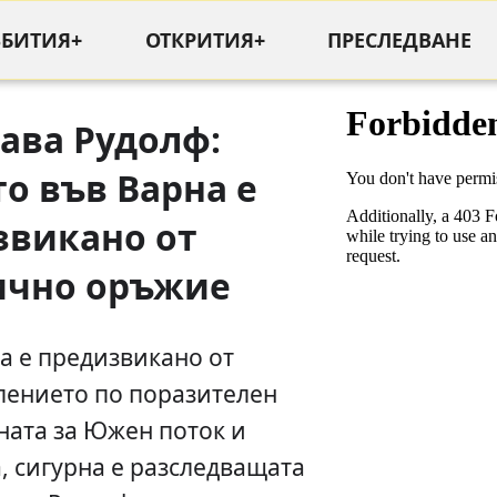
ЪБИТИЯ+
ОТКРИТИЯ+
ПРЕСЛЕДВАНЕ
ава Рудолф:
о във Варна е
звикано от
ично оръжие
а е предизвикано от
лението по поразителен
ната за Южен поток и
, сигурна е разследващата