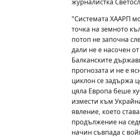
журналистка Светосл
"Системата ХААРП мо
точка на земното къ
потоп не започна сл
дали не е насочен о
Балканските държави
прогнозата и не е я
циклон се задържа це
цяла Европа беше ху
измести към Украйна
явление, което става
продължение на сед
начин съвпада с вой