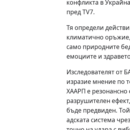
конфликта в Украйна
пред TV7.
Тя определи действи
климатично оръжие,
само природните бед
емоциите и здравето
Изследователят от Б
изразие мнение по т
ХААРП е резонансно 
разрушителен ефект,
бъде предвиден. Той
адската система чрез
точно на удара с ви