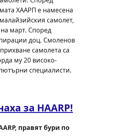
мата ХААРП е намесена
 малайзийския самолет,
 на март. Според
спирации доц. Смоленов
прихване самолета са
рда му 20 високо-
пютърни специалисти.
аха за HAARP!
ARP, правят бури по