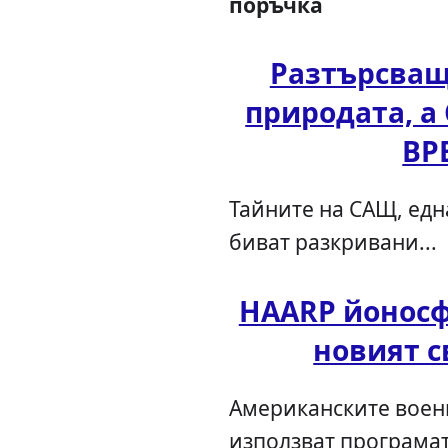
поръчка
Разтърсващ
природата, 
ВР
Тайните на САЩ, една
биват разкривани...
HAARP йоносф
новият с
Американските военн
използват програмата