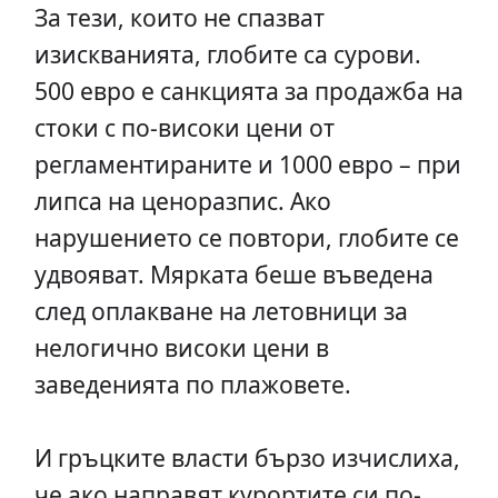
За тези, които не спазват
изискванията, глобите са сурови.
500 евро е санкцията за продажба на
стоки с по-високи цени от
регламентираните и 1000 евро – при
липса на ценоразпис. Ако
нарушението се повтори, глобите се
удвояват. Мярката беше въведена
след оплакване на летовници за
нелогично високи цени в
заведенията по плажовете.
И гръцките власти бързо изчислиха,
че ако направят курортите си по-