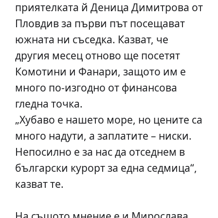
приятелката й Деница Димитрова от
Пловдив за първи път посещават
южната ни съседка. Казват, че
другия месец отново ще посетят
Комотини и Фанари, защото им е
много по-изгодно от финансова
гледна точка.
„Хубаво е нашето море, но цените са
много надути, а заплатите – ниски.
Непосилно е за нас да отседнем в
български курорт за една седмица“,
казват те.
На същото мнение е и Мирослава