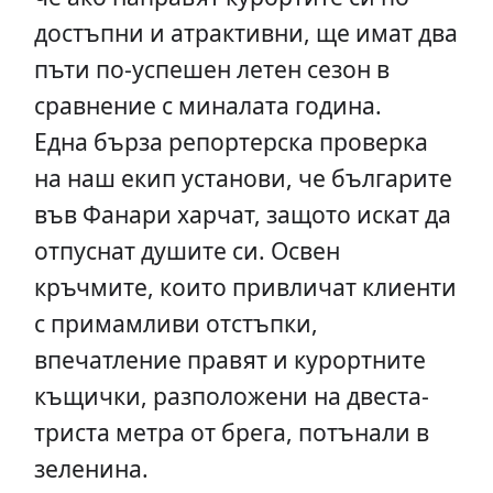
достъпни и атрактивни, ще имат два
пъти по-успешен летен сезон в
сравнение с миналата година.
Една бърза репортерска проверка
на наш екип установи, че българите
във Фанари харчат, защото искат да
отпуснат душите си. Освен
кръчмите, които привличат клиенти
с примамливи отстъпки,
впечатление правят и курортните
къщички, разположени на двеста-
триста метра от брега, потънали в
зеленина.