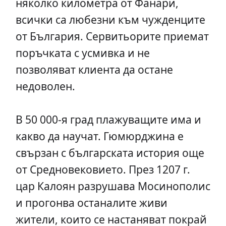
няколко километра от Фанари,
всички са любезни към чужденците
от България. Сервитьорите приемат
поръчката с усмивка и не
позволяват клиента да остане
недоволен.
В 50 000-я град плажуващите има и
какво да научат. Гюмюрджина е
свързан с българската история още
от Средновековието. През 1207 г.
цар Калоян разрушава Мосинополис
и прогонва останалите живи
жители, които се настаняват покрай