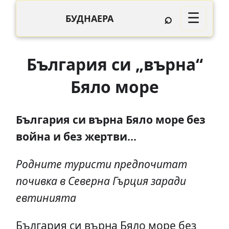
⌕
☰
БУДНАЕРА
България си „върна“
Бяло море
България си върна Бяло море без
война и без жертви...
Родните туристи предпочитат
почивка в Северна Гърция заради
евтинията
България си върна Бяло море без