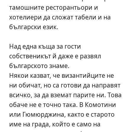
тамошните ресторантьори и
хотелиери да сложат табели и на
български език.
Над една къща за гости
собственикът й даже е развял
българското знаме.
Някои казват, че византийците не
ни обичат, но са готови да направят
всичко, за да вземат парите ни. Това
обаче не е точно така. В Комотини
или Гюмюрджина, както е старото
име на града, който е само на