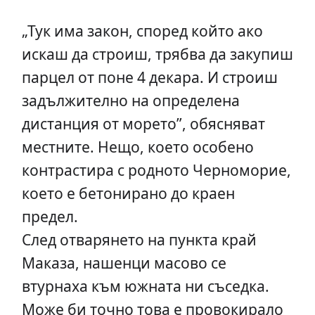
„Тук има закон, според който ако
искаш да строиш, трябва да закупиш
парцел от поне 4 декара. И строиш
задължително на определена
дистанция от морето”, обясняват
местните. Нещо, което особено
контрастира с родното Черноморие,
което е бетонирано до краен
предел.
След отварянето на пункта край
Маказа, нашенци масово се
втурнаха към южната ни съседка.
Може би точно това е провокирало