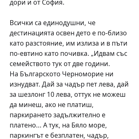
дори и от София.
Всички са единодушни, че
дестинацията освен дето е по-близо
като разстояние, им излиза и в пъти
по-евтино като почивка. „Идвам със
семейството тук от две години.
На Българското Черноморие ни
изнудват. Дай за чадър пет лева, дай
за шезлонг 10 лева, оттук не можеш
да минеш, ако не платиш,
паркирането задължително е
платено... А тук, на Бяло море,
паркингът е безплатен, чадър,