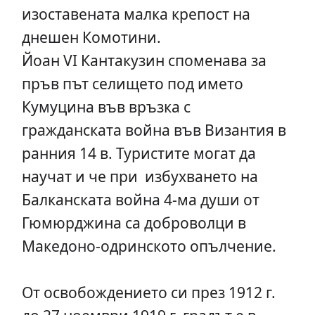
изоставената малка крепост на
днешен Комотини.
Йоан VI Кантакузин споменава за
пръв път селището под името
Кумуцина във връзка с
гражданската война във Византия в
ранния 14 в. Туристите могат да
научат и че при избухването на
Балканската война 4-ма души от
Гюмюрджина са доброволци в
Македоно-одринското опълчение.
От освобождението си през 1912 г.