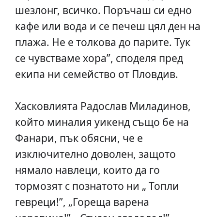
шезлонг, всичко. Поръчаш си едно
кафе или вода и се печеш цял ден на
плажа. Не е толкова до парите. Тук
се чувстваме хора”, споделя пред
екипа ни семейство от Пловдив.
Хасковлията Радослав Миладинов,
който миналия уикенд също бе на
Фанари, пък обясни, че е
изключително доволен, защото
нямало навлеци, които да го
тормозят с познатото ни „ Топли
гевреци!”, „Гореща варена