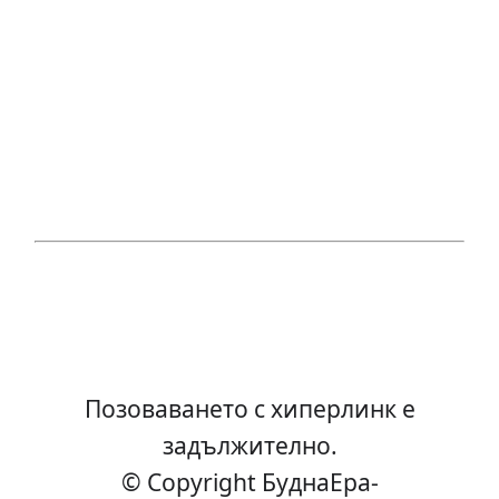
Позоваването с хиперлинк е
задължително.
© Copyright БуднаEра-