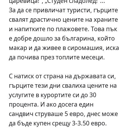
царевица!”, „Студен сладолед!”...
За да се привличат туристи, гърците
свалят драстично цените на храните
и напитките по плажовете. Това пък
е добре дошло за българина, който
макар и да живее в сиромашия, иска
да почива през топлите месеци.
С натиск от страна на държавата си,
гърците тези дни свалиха цените на
услугите в курортите си до 30
процента. И ако досега един
сандвич струваше 5 евро, днес може
да бъде купен срещу 3-3.50 евро.