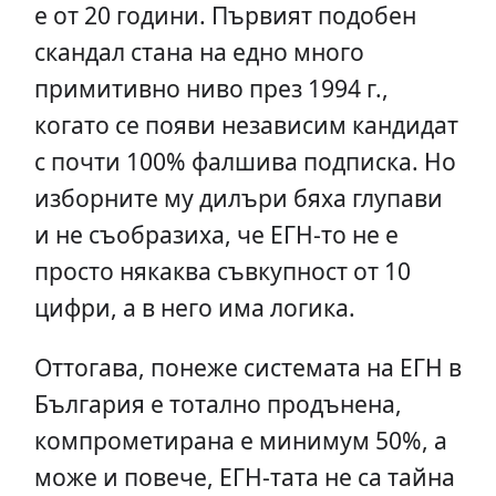
е от 20 години. Първият подобен
скандал стана на едно много
примитивно ниво през 1994 г.,
когато се появи независим кандидат
с почти 100% фалшива подписка. Но
изборните му дилъри бяха глупави
и не съобразиха, че ЕГН-то не е
просто някаква съвкупност от 10
цифри, а в него има логика.
Оттогава, понеже системата на ЕГН в
България е тотално продънена,
компрометирана е минимум 50%, а
може и повече, ЕГН-тата не са тайна