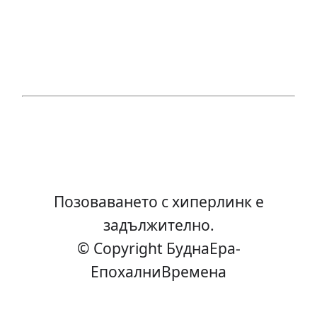
Позоваването с хиперлинк е
задължително.
© Copyright БуднаEра-
ЕпохалниВремена