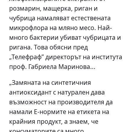
розмарин, мащерка, риган и
чубрица намаляват естествената
микрофлора на мляно месо. Най-
много бактерии убиват чубрицата и
ригана. Това обясни пред
„Телефраф” директорът на института
проф. Габриела Маринова...
„Замяната на синтетичния
антиоксидант с натурален дава
възможност на производителя да
намали Е-нормите на етикета на
крайния продукт, а знаем, че
консуматорите са много