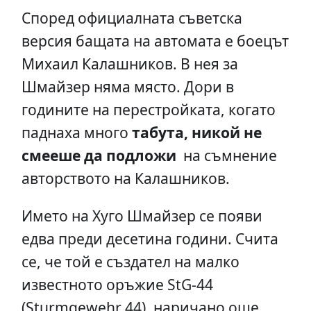
Според официалната съветска
версия бащата на автомата е боецът
Михаил Калашников. В нея за
Шмайзер няма място. Дори в
годините на перестройката, когато
паднаха много
табута, никой не
смееше да подложи
на съмнение
авторството на Калашников.
Името на Хуго Шмайзер се появи
едва преди десетина години. Счита
се, че той е създател на малко
известното оръжие StG-44
(Sturmgewehr 44), наричано още