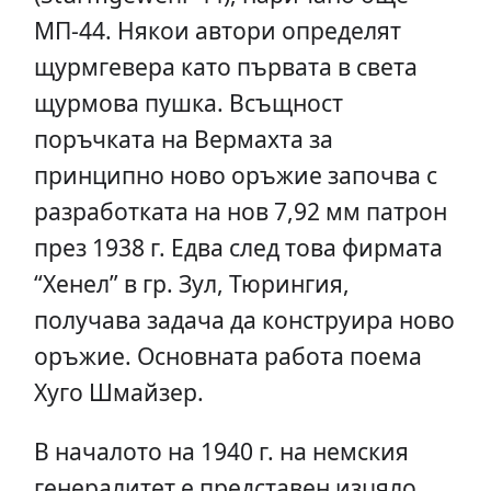
МП-44. Някои автори определят
щурмгевера като първата в света
щурмова пушка. Всъщност
поръчката на Вермахта за
принципно ново оръжие започва с
разработката на нов 7,92 мм патрон
през 1938 г. Едва след това фирмата
“Хенел” в гр. Зул, Тюрингия,
получава задача да конструира ново
оръжие. Основната работа поема
Хуго Шмайзер.
В началото на 1940 г. на немския
генералитет е представен изцяло