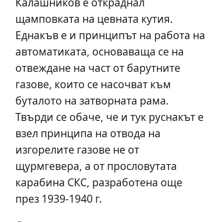
Калашников е откраднал
щамповката на цевната кутия.
Еднакъв е и принципът на работа на
автоматиката, основаваща се на
отвеждане на част от барутните
газове, които се насочват към
буталото на затворната рама.
Твърди се обаче, че и тук руснакът е
взел принципа на отвода на
изгорелите газове не от
щурмгевера, а от прословутата
карабина СКС, разработена още
през 1939-1940 г.