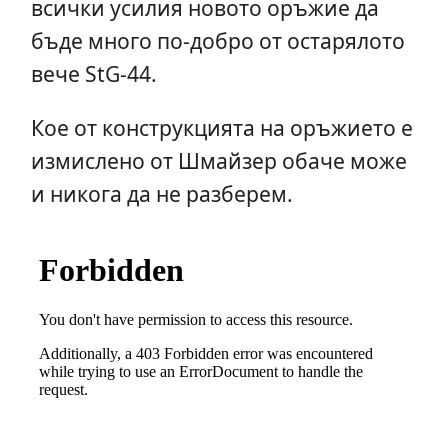
всички усилия новото оръжие да
бъде много по-добро от oстарялото
вече StG-44.
Кое от конструкцията на оръжието е
измислено от Шмайзер обаче може
и никога да не разберем.