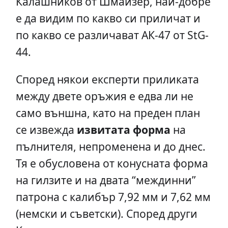
Калашников от Шмайзер, най-добре
е да видим по какво си приличат и
по какво се различават АК-47 от StG-
44.
Според някои експерти приликата
между двете оръжия е едва ли не
само външна, като на преден план
се извежда
извитата форма
на
пълнителя, непроменена и до днес.
Тя е обусловена от конусната форма
на гилзите и на двата “междинни”
патрона с калибър 7,92 мм и 7,62 мм
(немски и съветски). Според други