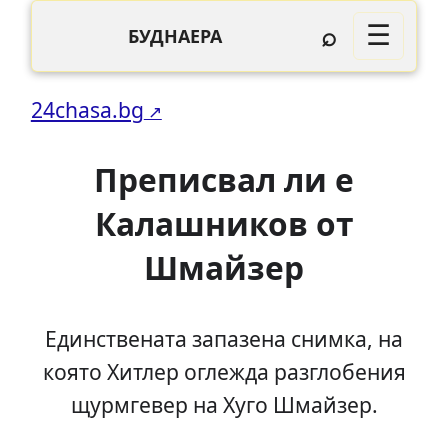
⌕
☰
БУДНАЕРА
24chasa.bg
Преписвал ли е
Калашников от
Шмайзер
Единствената запазена снимка, на
която Хитлер оглежда разглобения
щурмгевер на Хуго Шмайзер.