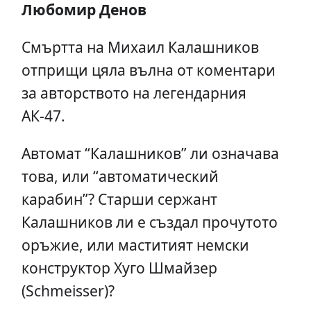
Любомир Дeнов
Смъртта на Михаил Калашников
отприщи цяла вълна от коментари
за авторството на легендарния
АК-47.
Автомат “Калашников” ли означава
това, или “автоматический
карабин”? Старши сержант
Калашников ли е създал прочутото
оръжие, или маститият немски
конструктор Хуго Шмайзер
(Schmeisser)?