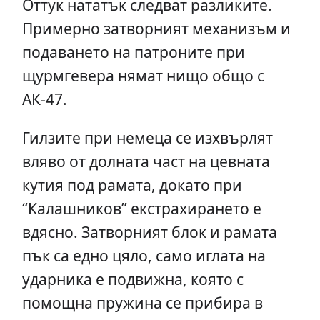
Оттук нататък следват разликите.
Примерно затворният механизъм и
подаването на патроните при
щурмгевера нямат нищо общо с
АК-47.
Гилзите при немеца се изхвърлят
вляво от долната част на цевната
кутия под рамата, докато при
“Калашников” екстрахирането е
вдясно. Затворният блок и рамата
пък са едно цяло, само иглата на
ударника е подвижна, която с
помощна пружина се прибира в