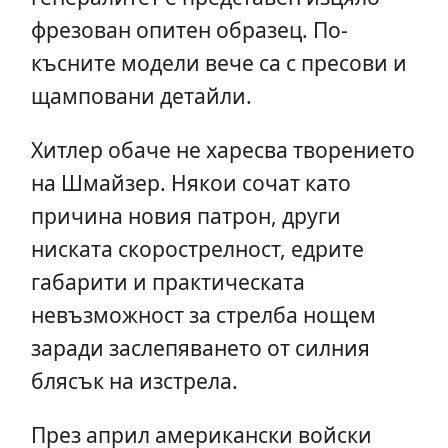
фрезован опитен образец. По-
късните модели вече са с пресови и
щамповани детайли.
Хитлер обаче не харесва творението
на Шмайзер. Някои сочат като
причина новия патрон, други
ниската скорострелност, едрите
габарити и практическата
невъзможност за стрелба нощем
заради заслепяването от силния
блясък на изстрела.
През април американски войски