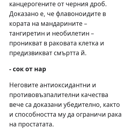
канцерогените от черния дроб.
Доказано е, че флавоноидите в
кората на мандарините –
тангиретин и необилетин –
проникват в раковата клетка и
предизвикват смъртта й.
- сок от нар
Неговите антиоксидантни и
противовъзпалителни качества
вече са доказани убедително, както
и способността му да ограничи рака
на простатата.