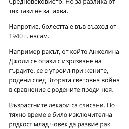
Средновековието. Но за разлика от
тях тази не затихва.
Напротив, болестта е във възход от
1940 г. насам.
Например ракът, от който Анжелина
Джоли се опази с изрязване на
гърдите, се е утроил при жените,
родени след Втората световна война
в сравнение с родените преди нея.
Възрастните лекари са слисани. По
тяхно време е било изключителна
рядкост млад човек да развие рак.