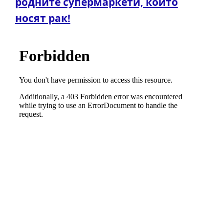
родните супермаркети, които
носят рак!