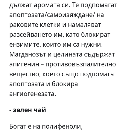
дължат аромата си. Те подпомагат
апоптозата/самоизяждане/ на
раковите клетки и намаляват
разсейването им, като блокират
ензимите, които им са нужни.
Магданозът и целината съдържат
апигенин – противовъзпалително
вещество, което също подпомага
апоптозата и блокира
ангиогенезата.
- зелен чай
Богат е на полифеноли,