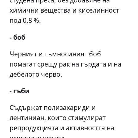
химични вещества и киселинност
под 0,8 %.
- боб
Черният и тъмносиният боб
помагат срещу рак на гърдата и на
дебелото черво.
- гъби
Съдържат полизахариди и
лентиниан, които стимулират
репродукцията и активността на
имунните клетки.