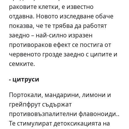
раковите клетки, е известно
отдавна. Новото изследване обаче
показва, че те трябва да работят
заедно – най-силно изразен
противораков ефект се постига от
червеното грозде заедно с ципите и
семките.
- цитруси
Портокали, мандарини, лимони и
грейпфрут съдържат
противовъзпалителни флавоноиди..
Те стимулират детоксикацията на