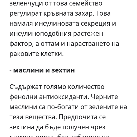
зеленчуци от това семейство
регулират кръвната захар. Това
намаля инсулиновата секреция и
инсулиноподобния растежен
фактор, а оттам и нарастването на
раковите клетки.
- маслини и зехтин
Съдържат голямо количество
фенолни антиоксиданти. Черните
маслини са по-богати от зелените на
тези вещества. Предпочита се
зехтина да бъде получен чрез
студена преса, без добавяне на