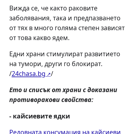
Вижда се, че както раковите
заболявания, така и предпазването
от тях в много голяма степен зависят
от това какво ядем.
Едни храни стимулират развитието
на тумори, други го блокират.
/
24chasa.bg
/
Ето и списък от храни с доказани
противоракови свойства:
- кайсиевите ядки
Редовната консумация на кайсиеви