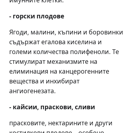
- горски плодове
Ягоди, малини, къпини и боровинки
съдържат егалова киселина и
големи количества полифеноли. Те
стимулират механизмите на
елиминация на канцерогенните
вещества и инхибират
ангиогенезата.
- кайсии, праскови, сливи
прасковите, нектарините и други
костилкови плодове – особено