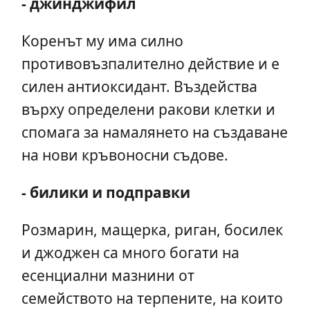
- джинджифил
Коренът му има силно
противовъзпалително действие и е
силен антиоксидант. Въздейства
върху определени ракови клетки и
спомага за намалянето на създаване
на нови кръвоносни съдове.
- билики и подправки
Розмарин, мащерка, риган, босилек
и джоджен са много богати на
есенциални мазнини от
семейството на терпените, на които