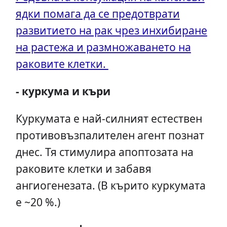
ядки помага да се предотврати
развитието на рак чрез инхибиране
на растежа и размножаването на
раковите клетки.
- куркума и къри
Куркумата е най-силният естествен
противовъзпалителен агент познат
днес. Тя стимулира апоптозата на
раковите клетки и забавя
ангиогенезата. (В кърито куркумата
е ~20 %.)