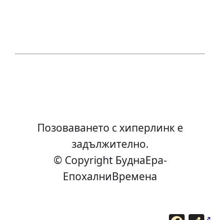
Позоваването с хиперлинк е
задължително.
© Copyright БуднаEра-
ЕпохалниВремена
F
С