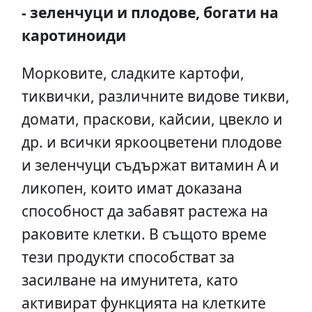
- зеленчуци и плодове, богати на
каротиноиди
Морковите, сладките картофи,
тиквички, различните видове тикви,
домати, праскови, кайсии, цвекло и
др. и всички яркооцветени плодове
и зеленчуци съдържат витамин А и
ликопен, които имат доказана
способност да забавят растежа на
раковите клетки. В същото време
тези продукти способстват за
засилване на имунитета, като
активират функцията на клетките