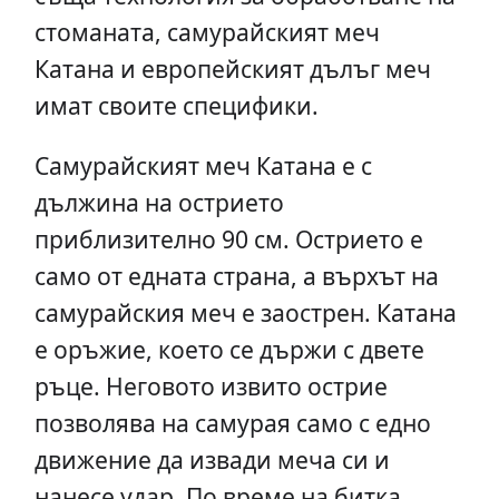
стоманата, самурайският меч
Катана и европейският дълъг меч
имат своите специфики.
Самурайският меч Катана е с
дължина на острието
приблизително 90 см. Острието е
само от едната страна, а върхът на
самурайския меч е заострен. Катана
е оръжие, което се държи с двете
ръце. Неговото извито острие
позволява на самурая само с едно
движение да извади меча си и
нанесе удар. По време на битка