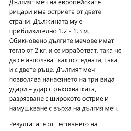
Дългият меч на европейските
рицари има остриета от двете
страни. Дължината му е
приблизително 1.2 – 1.3 м.
Обикновено дългите мечове имат
тегло от 2 кг. и се изработват, така че
да се използват както с едната, така
и с двете ръце. Дългият меч
позволява нанасянето на три вида
удари – удар с ръкохватката,
разрязване с широкото острие и
намушкване с върха на дългия меч.
Резултатите от тестването на