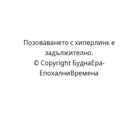
Позоваването с хиперлинк е
задължително.
© Copyright БуднаEра-
ЕпохалниВремена