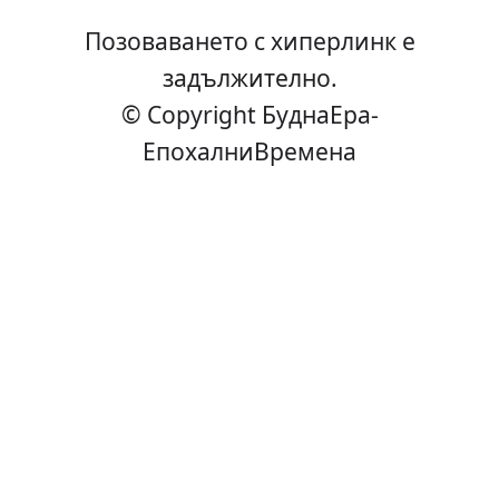
Позоваването с хиперлинк е
задължително.
© Copyright БуднаEра-
ЕпохалниВремена