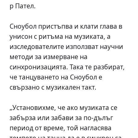
р Пател.
Сноубол пристъпва и клати глава в
унисон с ритъма на музиката, а
изследователите използват научни
методи за измерване на
синхронизацията. Така те разбират,
че танцуването на Сноубол е
свързано с музикален такт.
„Установихме, че ако музиката се
забърза или забави за по-дълъг
период от време, той нагласява
темпото на танца да е в синхрон са