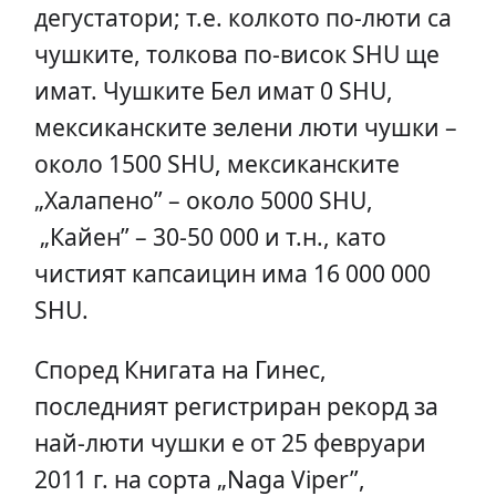
дегустатори; т.е. колкото по-люти са
чушките, толкова по-висок SHU ще
имат. Чушките Бел имат 0 SHU,
мексиканските зелени люти чушки –
около 1500 SHU, мексиканските
„Халапено” – около 5000 SHU,
„Кайен” – 30-50 000 и т.н., като
чистият капсаицин има 16 000 000
SHU.
Според Книгата на Гинес,
последният регистриран рекорд за
най-люти чушки е от 25 февруари
2011 г. на сорта „Naga Viper”,