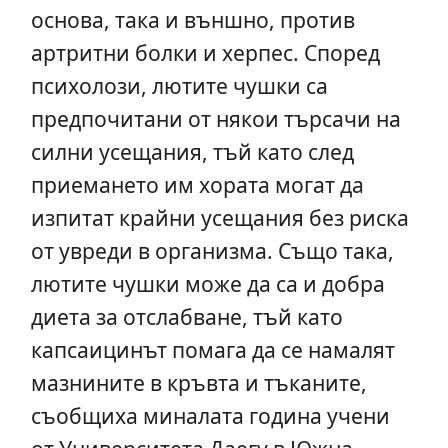
основа, така и външно, против
артритни болки и херпес. Според
психолози, лютите чушки са
предпочитани от някои търсачи на
силни усещания, тъй като след
приемането им хората могат да
изпитат крайни усещания без риска
от увреди в организма. Също така,
лютите чушки може да са и добра
диета за отслабване, тъй като
капсаицинът помага да се намалят
мазнините в кръвта и тъканите,
съобщиха миналата година учени