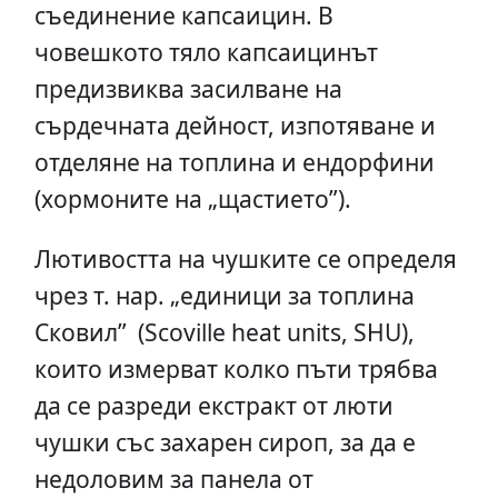
съединение капсаицин. В
човешкото тяло капсаицинът
предизвиква засилване на
сърдечната дейност, изпотяване и
отделяне на топлина и ендорфини
(хормоните на „щастието”).
Лютивостта на чушките се определя
чрез т. нар. „единици за топлина
Сковил” (Scoville heat units, SHU),
които измерват колко пъти трябва
да се разреди екстракт от люти
чушки със захарен сироп, за да е
недоловим за панела от