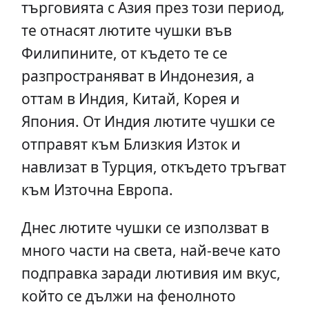
търговията с Азия през този период,
те отнасят лютите чушки във
Филипините, от където те се
разпространяват в Индонезия, а
оттам в Индия, Китай, Корея и
Япония. От Индия лютите чушки се
отправят към Близкия Изток и
навлизат в Турция, откъдето тръгват
към Източна Европа.
Днес лютите чушки се използват в
много части на света, най-вече като
подправка заради лютивия им вкус,
който се дължи на фенолното