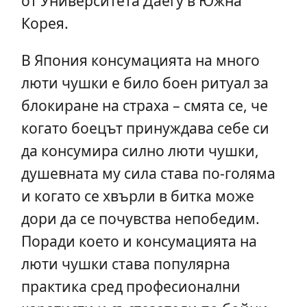
от Университета Даегу в Южна
Корея.
В Япония консумацията на много
люти чушки е било боен ритуал за
блокиране на страха – смята се, че
когато боецът принуждава себе си
да консумира силно люти чушки,
душевната му сила става по-голяма
и когато се хвърли в битка може
дори да се почувства непобедим.
Поради което и консумацията на
люти чушки става популярна
практика сред професионални