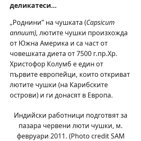
деликатеси…
„Роднини” на чушката (
Capsicum
annuum),
лютите чушки произхожда
от Южна Америка и са част от
човешката диета от 7500 г.пр.Хр.
Христофор Колумб е един от
първите европейци, които откриват
лютите чушки (на Карибските
острови) и ги донасят в Европа.
Индийски работници подготвят за
пазара червени люти чушки, м.
февруари 2011. (Photo credit SAM