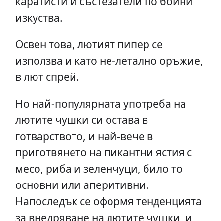
каратисти и състезатели по бойни
изкуства.
Освен това, лютият пипер се
използва и като не-летално оръжие,
в лют спрей.
Но най-популярната употреба на
лютите чушки си остава в
готварството, и най-вече в
приготвянето на пикантни ястия с
месо, риба и зеленчуци, било то
основни или аперитивни.
Напоследък се оформя тенденцията
за внедряване на лютите чушки, и