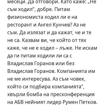
месеци. Да отговори. Като каже: „Не
съм ходил”, добре. Питам
физиономиста ходил ли е на
ресторант и Ангел Кунчев? Аз не
съм. Да излязат и да кажат, че и те
не са. Казвам ви, че който от тях
каже, че не е ходил – лъже. Не искам
да ги питам ходили ли са с
Владислав Горанов или без
Владислав Горанов. Компанията им
не ме интересува. Аз съм човек,
който си подбира компанията”,
хвърли бомба на пресконференция
на АБВ нейният лидер Румен Петков.