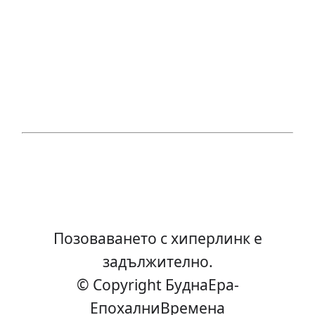
Позоваването с хиперлинк е
задължително.
© Copyright БуднаEра-
ЕпохалниВремена