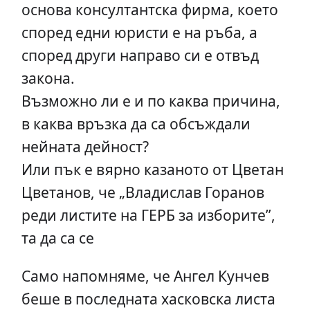
основа консултантска фирма, което
според едни юристи е на ръба, а
според други направо си е отвъд
закона.
Възможно ли е и по каква причина,
в каква връзка да са обсъждали
нейната дейност?
Или пък е вярно казаното от Цветан
Цветанов, че „Владислав Горанов
реди листите на ГЕРБ за изборите”,
та да са се
Само напомняме, че Ангел Кунчев
беше в последната хасковска листа