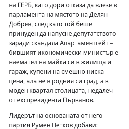
на ГЕРБ, като дори отказа да влезе в
парламента на мястото на Делян
Добрев, след като той беше
принуден да напусне депутатството
заради скандала Апартаментгейт –
бившият икономически министър е
наемател на майка си в жилища и
гараж, купени на смешно ниска
цена, ала не в родния си град, а в
моден квартал столицата, недалеч
от експрезидента Първанов.
Лидерът на основаната от него
партия Румен Петков добави: