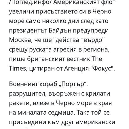
/Поглед.инфо/ Американският флот
увеличи присъствието си в Черно
море само няколко дни след като
президентът Байдън предупреди
Москва, че ще "действа твърдо"
срещу руската агресия в региона,
пише британският вестник The
Times, цитиран от Агенция "Фокус".
Военният кораб „Портър“,
разрушител, въоръжен с крилати
ракети, влезе в Черно море в края
на миналата седмица. Така той се
присъедини към друг американски