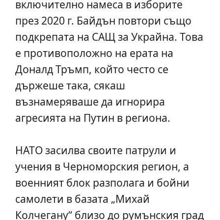
включително намеса в изборите
през 2020 г. Байдън повтори също
подкрепата на САЩ за Украйна. Това
е противоположно на ерата на
Доналд Тръмп, който често се
държеше така, сякаш
възнамеряваше да игнорира
агресията на Путин в региона.
НАТО засилва своите патрули и
учения в Черноморския регион, а
военният блок разполага и бойни
самолети в базата „Михай
Колчегану“ близо до румънския град