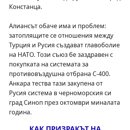
Констанца.
Алиансът обаче има и проблем:
затоплящите се отношения между
Турция и Русия създават главоболие
на НАТО. Този съюз бе заздравен с
покупката на системата за
противовъздушна отбрана С-400.
Анкара тества тази закупена от
Русия система в черноморския си
град Синоп през октомври миналата
година.
КАК ПРИЗРАКЪТ НА