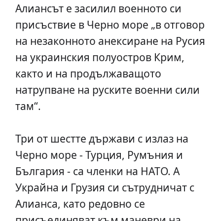
Алиансът е засилил военното си
присъствие в Черно море „в отговор
на незаконното анексиране на Русия
на украинския полуостров Крим,
както и на продължаващото
натрупване на руските военни сили
там“.
Три от шестте държави с излаз на
Черно море - Турция, Румъния и
България - са членки на НАТО. А
Украйна и Грузия си сътрудничат с
Алианса, като редовно се
присъединяват към маневри на