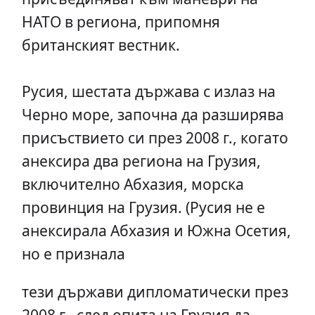
НАТО в региона, припомня
британският вестник.
Русия, шестата държава с излаз на
Черно море, започна да разширява
присъствието си през 2008 г., когато
анексира два региона на Грузия,
включително Абхазия, морска
провинция на Грузия. (Русия не е
анексирала Абхазия и Южна Осетия,
но е признала
тези държави дипломатически през
2008 г., след опита на Грузия да