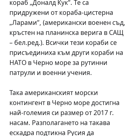
кораб „Доналд Кук“. Те са
придружени от кораба-цистерна
„Ларами“, (американски военен съд,
кръстен на планинска верига в САЩ
– бел.ред.). Всички тези кораби се
присъединиха към други кораби на
НАТО в Черно море за рутинни
патрули и военни учения.
Така американският морски
контингент в Черно море достигна
най-големия си размер от 2017 г.
насам. Разполагането на такава
ескадра подтикна Русия да