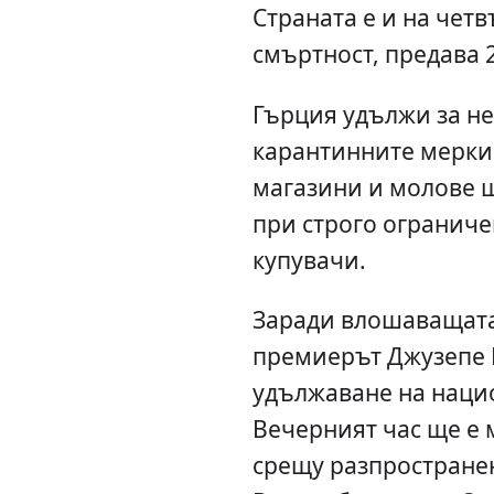
Страната е и на четв
смъртност, предава 
Гърция удължи за н
карантинните мерки 
магазини и молове щ
при строго ограниче
купувачи.
Заради влошаващата
премиерът Джузепе К
удължаване на нацио
Вечерният час ще е 
срещу разпространен