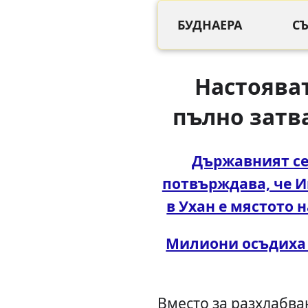
БУДНАЕРА
С
Настояват
пълно затв
Държавният с
потвърждава, че И
в Ухан е мястото 
Милиони осъдиха 
Вместо за разхлабва