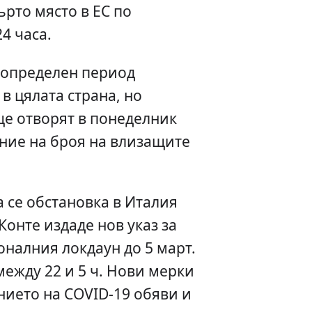
ърто място в ЕС по
24 часа.
еопределен период
в цялата страна, но
е отворят в понеделник
ние на броя на влизащите
 се обстановка в Италия
онте издаде нов указ за
налния локдаун до 5 март.
между 22 и 5 ч. Нови мерки
ието на COVID-19 обяви и