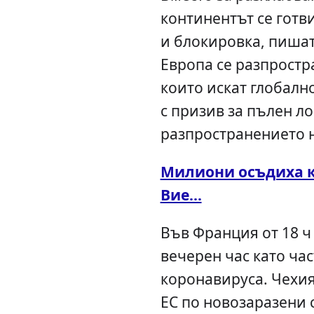
континентът се готв
и блокировка, пишат
Европа се разпростр
които искат глобалн
с призив за пълен л
разпространението н
Милиони осъдиха к
Вие...
Във Франция от 18 ч 
вечерен час като час
коронавируса. Чехия
ЕС по новозаразени с