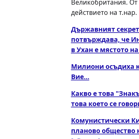
Великобритания. От 
действието на т.нар.
Държавният секре
потвърждава, че И
в Ухан е мястото н
Милиони осъдиха к
Вие...
Какво е това "Знакъ
това което се говор
Комунистически Ки
планово общество н