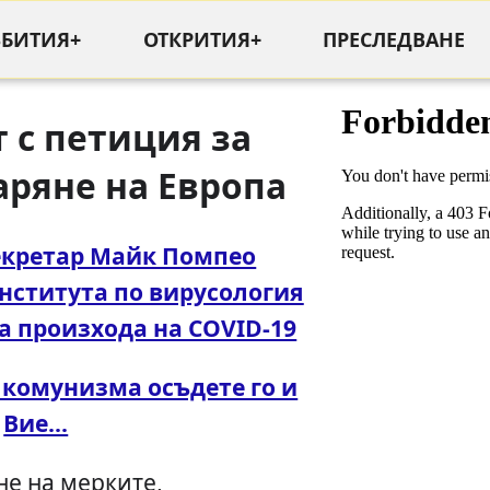
ЪБИТИЯ+
ОТКРИТИЯ+
ПРЕСЛЕДВАНЕ
 с петиция за
аряне на Европа
екретар Майк Помпео
нститута по вирусология
на произхода на COVID-19
комунизма осъдете го и
Вие...
не на мерките,