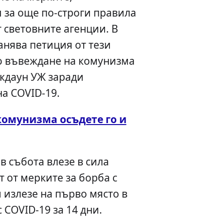
и за още по-строги правила
 световните агенции. В
анява петиция от тези
о въвеждане на комунизма
окдаун УЖ заради
а COVID-19.
омунизма осъдете го и
в събота влезе в сила
т от мерките за борба с
 излезе на първо място в
 COVID-19 за 14 дни.