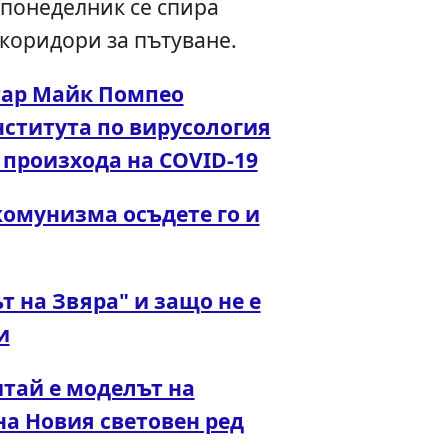
понеделник се спира
 коридори за пътуване.
тар Майк Помпео
нститута по вирусология
а произхода на COVID-19
омунизма осъдете го и
т на Звяра" и защо не е
и
тай е моделът на
а Новия световен ред