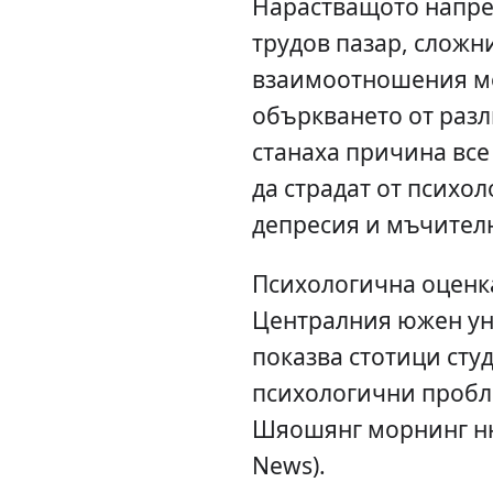
Нарастващото напр
трудов пазар, сложн
взаимоотношения ме
объркването от раз
станаха причина все
да страдат от психо
депресия и мъчител
Психологична оценк
Централния южен уни
показва стотици сту
психологични пробл
Шяошянг морнинг ню
News).