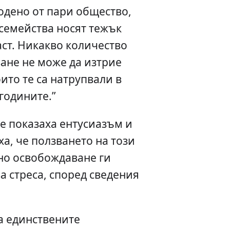
водено от пари общество,
 семейства носят тежък
аст. Никакво количество
ане не може да изтрие
ито те са натрупвали в
годините.”
е показаха ентусиазъм и
ха, че ползването на този
но освобождаване ги
а стреса, според сведения
а единствените