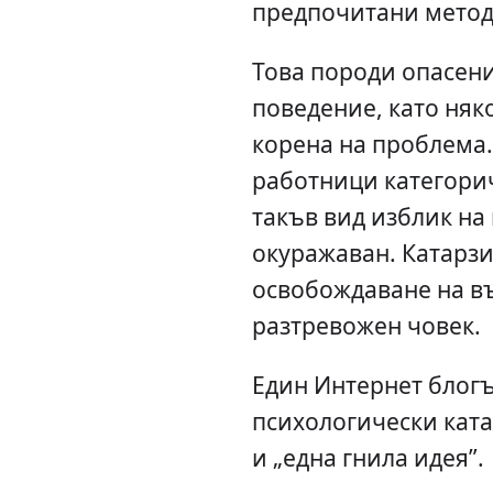
предпочитани метод
Това породи опасени
поведение, като няко
корена на проблема
работници категори
такъв вид изблик на
окуражаван. Катарз
освобождаване на в
разтревожен човек.
Един Интернет блогъ
психологически ката
и „една гнила идея”.