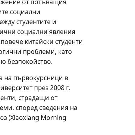
ежение от потъващия
ите социални
жду студентите и
лични социални явления
 повече китайски студенти
логични проблеми, като
но безпокойство.
а на първокурсници в
верситет през 2008 г.
денти, страдащи от
еми, според сведения на
з (Xiaoxiang Morning