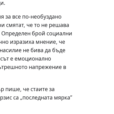
и.
я за все по-необуздано
и смятат, че то не решава
. Определен брой социални
чно изразиха мнение, че
 насилие не бива да бъде
исът е емоционално
ътрешното напрежение в
р пише, че стаите за
рзис са „последната мярка”