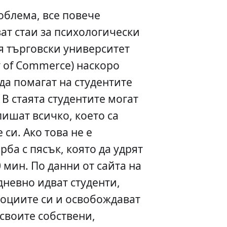
роблема, все повече
ат стаи за психологически
я търговски университет
ty of Commerce) наскоро
да помагат на студентите
. В стаята студентите могат
пишат всичко, което са
 си. Ако това не е
рба с пясък, която да удрят
 мин. По данни от сайта на
дневно идват студенти,
оциите си и освобождават
 своите собствени,