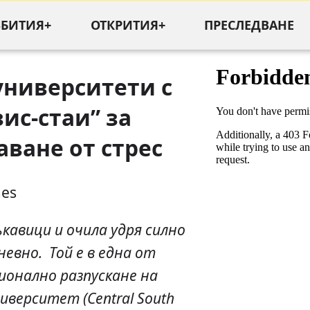
ЪБИТИЯ+
ОТКРИТИЯ+
ПРЕСЛЕДВАНЕ
университети с
ис-стаи” за
ване от стрес
mes
кавици и очила удря силно
невно. Той е в една от
ионално разпускане на
верситет (Central
South