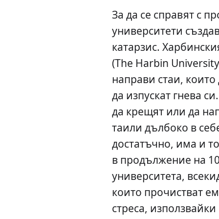
За да се справят с п
университети създав
катарзис. Харбински
(The Harbin Universi
направи стаи, които 
да изпускат гнева си
да крещят или да на
таили дълбоко в себе
достатъчно, има и то
в продължение на 10
университета, всеки
които прочистват ем
стреса, използвайки