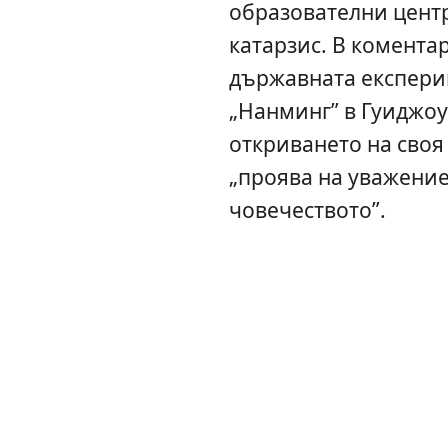
образователни центр
катарзис. В коментар 
държавната експери
„Нанминг” в Гуиджо
откриването на своя 
„проява на уважение
човечеството”.