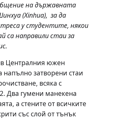
ъобщение на държавната
инхуа (Xinhua
), за да
треса у студентите, някои
й са направили стаи за
ис.
 в Централния южен
а напълно затворени стаи
рочистване, всяка с
2. Два гумени манекена
аята, а стените от всичките
крити със слой от тънък