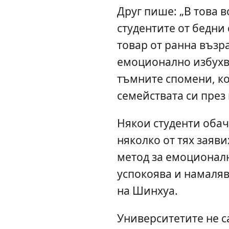
Друг пише: „В това 
студентите от бедни
товар от ранна възр
емоционално избухв
тъмните спомени, ко
семействата си през 
Някои студенти обач
няколко от тях заяви
метод за емоционал
успокоява и намаляв
на Шинхуа.
Университетите не с