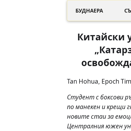
БУДНАЕРА
С
Китайски 
„Катарз
освобожда
Tan Hohua, Epoch Ti
Студент с боксови ръ
по манекен и крещи г
новите стаи за емоц
Централния южен уни